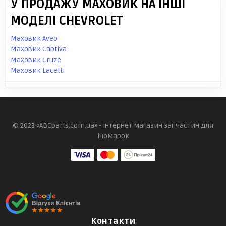
У ПРОДАЖУ МАХОВИК НА ІНШІ
МОДЕЛІ CHEVROLET
Маховик Aveo
Маховик Captiva
Маховик Cruze
Маховик Lacetti
© 2023 «ABCparts.com.ua» - інтернет магазин запчастин для
іномарок
Контакти