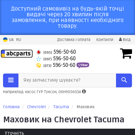
Доступний самовивіз на будь-якій точці
видачі через 20 хвилин після
замовлення, при наявності необхідного
товару.
UA
RU
Доставка і оплата
Контакти
Вхід
596-50-60
(095)
596-50-60
(097)
596-50-60
(073)
Яку запчастину шукаєте?
Наприклад: насос ГУР Туксон, 06H905601A
Головна
Chevrolet
Tacuma
Маховик
Маховик на Chevrolet Tacuma
Уточніть