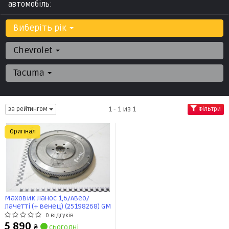
автомобіль:
Виберіть рік
Chevrolet
Tacuma
1 - 1 из 1
за рейтингом
Фільтри
Оригінал
Маховик Ланос 1,6/Авео/
Лачетті (+ венец) (25198268) GM
0 відгуків
5 890
₴
сьогодні