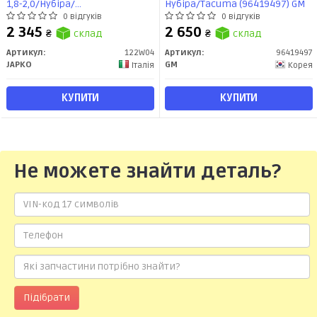
1,8-2,0/Нубіра/
Нубіра/Tacuma (96419497) GM
Леганза/Tacuma/Evanda 1.8-2.4
0 відгуків
0 відгуків
(122W04) JAPKO
2 345
2 650
₴
склад
₴
склад
Артикул:
122W04
Артикул:
96419497
JAPKO
GM
Італія
Корея
КУПИТИ
КУПИТИ
Не можете знайти деталь?
Підібрати