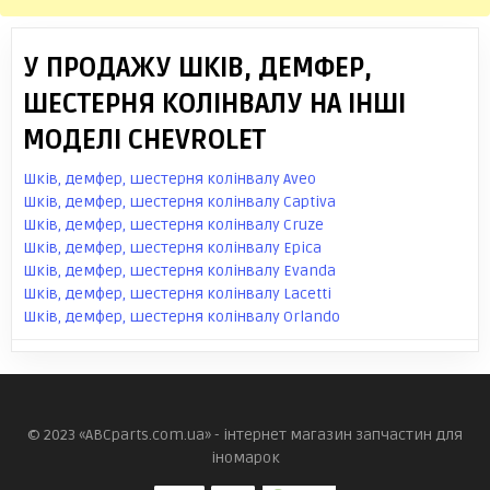
У ПРОДАЖУ ШКІВ, ДЕМФЕР,
ШЕСТЕРНЯ КОЛІНВАЛУ НА ІНШІ
МОДЕЛІ CHEVROLET
Шків, демфер, шестерня колінвалу Aveo
Шків, демфер, шестерня колінвалу Captiva
Шків, демфер, шестерня колінвалу Cruze
Шків, демфер, шестерня колінвалу Epica
Шків, демфер, шестерня колінвалу Evanda
Шків, демфер, шестерня колінвалу Lacetti
Шків, демфер, шестерня колінвалу Orlando
© 2023 «ABCparts.com.ua» - інтернет магазин запчастин для
іномарок