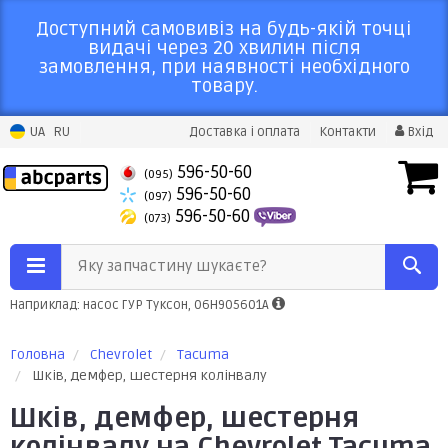
Доступний самовивіз на будь-якій точці
видачі через 20 хвилин після
замовлення, при наявності необхідного
товару.
UA
RU
Доставка і оплата
Контакти
Вхід
596-50-60
(095)
596-50-60
(097)
596-50-60
(073)
Яку запчастину шукаєте?
Наприклад: насос ГУР Туксон, 06H905601A
Головна
Chevrolet
Tacuma
Шків, демфер, шестерня колінвалу
Шків, демфер, шестерня
колінвалу на Chevrolet Tacuma