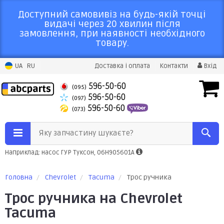
Доступний самовивіз на будь-якій точці
видачі через 20 хвилин після
замовлення, при наявності необхідного
товару.
UA
RU
Доставка і оплата
Контакти
Вхід
596-50-60
(095)
596-50-60
(097)
596-50-60
(073)
Яку запчастину шукаєте?
Наприклад: насос ГУР Туксон, 06H905601A
Головна
Chevrolet
Tacuma
Трос ручника
Трос ручника на Chevrolet
Tacuma