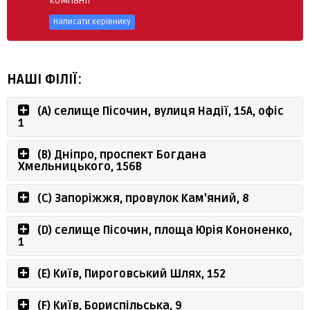
компанії
Написати керівнику
НАШІ ФІЛІЇ:
(A) селище Пісочин, вулиця Надії, 15А, офіс
1
(B) Дніпро, проспект Богдана
Хмельницького, 156В
(C) Запоріжжя, провулок Кам'яний, 8
(D) селище Пісочин, площа Юрія Кононенко,
1
(E) Київ, Пироговський Шлях, 152
(F) Київ, Бориспільська, 9