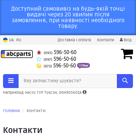
Доступний самовивіз на будь-якій точці
видачі через 20 хвилин після
замовлення, при наявності необхідного
товару.
UA
RU
Доставка і оплата
Контакти
Вхід
596-50-60
(095)
596-50-60
(097)
596-50-60
(073)
Яку запчастину шукаєте?
Наприклад: насос ГУР Туксон, 06H905601A
Головна
Контакти
Контакти