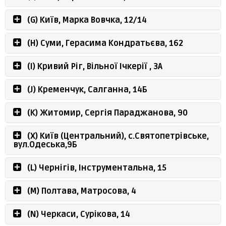
(G) Київ, Марка Вовчка, 12/14
(H) Суми, Герасима Кондратьєва, 162
(I) Кривий Ріг, Вільної Ічкерії , 3А
(J) Кременчук, Салганна, 14Б
(K) Житомир, Сергія Параджанова, 90
(X) Київ (Центральний), с.Святопетрівське,
вул.Одеська,9Б
(L) Чернігів, Інструментальна, 15
(M) Полтава, Матросова, 4
(N) Черкаси, Сурікова, 14