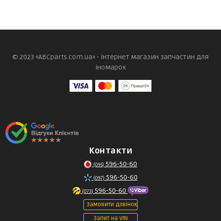
© 2023 «ABCparts.com.ua» - інтернет магазин запчастин для
іномарок
Контакти
596-50-60
(095)
596-50-60
(097)
596-50-60
(073)
Замовити дзвінок
Запит на VIN