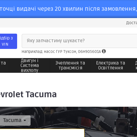
точці видачі через 20 хвилин після замовлення,
Доста
ідбір з
Яку запчастину шукаєте?
VIN
Наприклад: насос ГУР Туксон, 06H905601A
Двигун і
 та
Зчеплення та
Електрика та
Система
трансмісія
Освітлення
вихлопу
vrolet Tacuma
Tacuma