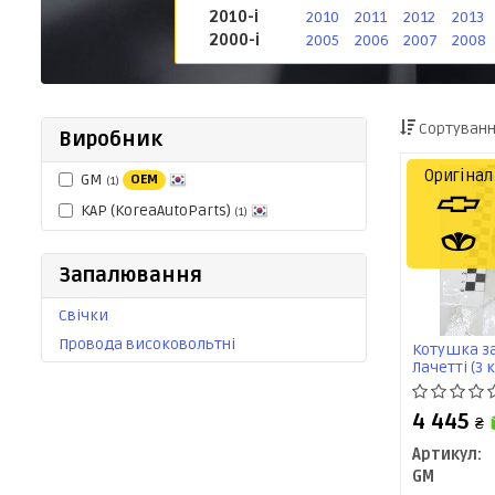
2010-і
2010
2011
2012
2013
2000-і
2005
2006
2007
2008
Сортуванн
Виробник
Оригінал
GM
OEM
(1)
KAP (KoreaAutoParts)
(1)
Запалювання
Свічки
Провода високовольтні
Котушка за
Лачетті (3 
4 445
₴
Артикул:
GM