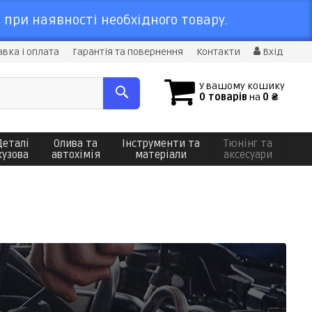
 при наявності необхідного товару.
вка і оплата
Гарантія та повернення
Контакти
Вхід
У вашому кошику
0 товарів
на
0 ₴
Деталі
Олива та
Інструменти та
Тюнінг та
кузова
автохімія
матеріали
аксесуари