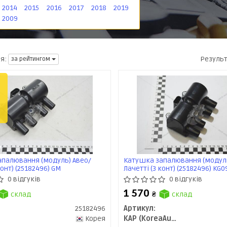
2014
2015
2016
2017
2018
2019
2009
Резуль
я:
за рейтингом
палювання (модуль) Авео/
Катушка запалювання (модуль
конт) (25182496) GM
Лачетті (3 конт) (25182496) KG
0 відгуків
0 відгуків
1 570
склад
₴
склад
25182496
Артикул:
Корея
KAP (KoreaAutoParts)