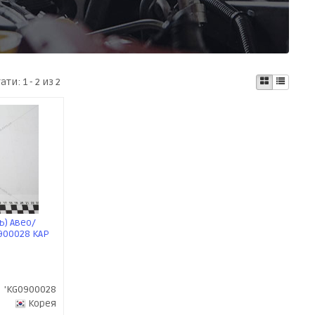
тати:
1 - 2 из 2
) Авео/
0900028 KAP
'KG0900028
Корея