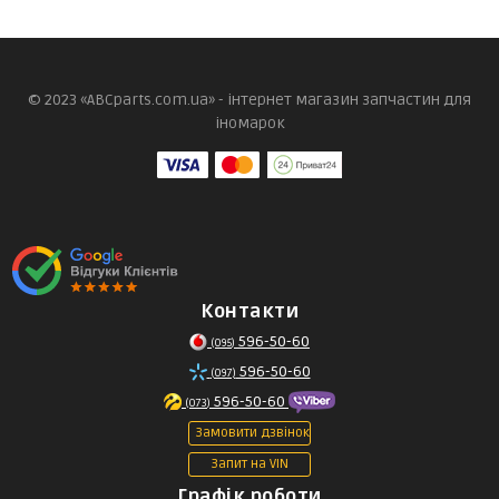
© 2023 «ABCparts.com.ua» - інтернет магазин запчастин для
іномарок
Контакти
596-50-60
(095)
596-50-60
(097)
596-50-60
(073)
Замовити дзвінок
Запит на VIN
Графік роботи