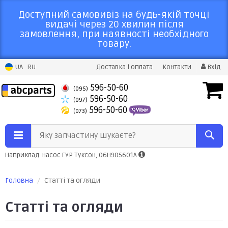
Доступний самовивіз на будь-якій точці
видачі через 20 хвилин після
замовлення, при наявності необхідного
товару.
UA
RU
Доставка і оплата
Контакти
Вхід
596-50-60
(095)
596-50-60
(097)
596-50-60
(073)
Яку запчастину шукаєте?
Наприклад: насос ГУР Туксон, 06H905601A
Головна
Статті та огляди
Статті та огляди