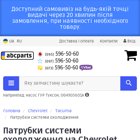
Доступний самовивіз на будь-якій точці
видачі через 20 хвилин після
замовлення, при наявності необхідного
товару.
UA
RU
Доставка і оплата
Контакти
Вхід
596-50-60
(095)
596-50-60
(097)
596-50-60
(073)
Яку запчастину шукаєте?
Наприклад: насос ГУР Туксон, 06H905601A
Головна
Chevrolet
Tacuma
Патрубки системи охолодження
Патрубки системи
охолодження на Chevrolet