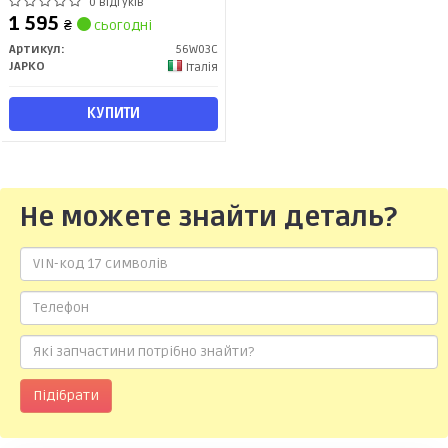
05-) (56W03C) JAPKO
0 відгуків
1 595
₴
сьогодні
Артикул:
56W03C
JAPKO
Італія
КУПИТИ
Не можете знайти деталь?
Підібрати