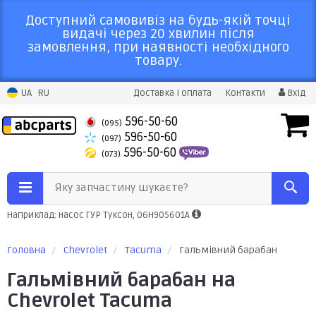
Доступний самовивіз на будь-якій точці
видачі через 20 хвилин після
замовлення, при наявності необхідного
товару.
UA
RU
Доставка і оплата
Контакти
Вхід
596-50-60
(095)
596-50-60
(097)
596-50-60
(073)
Яку запчастину шукаєте?
Наприклад: насос ГУР Туксон, 06H905601A
Головна
Chevrolet
Tacuma
Гальмівний барабан
Гальмівний барабан на
Chevrolet Tacuma