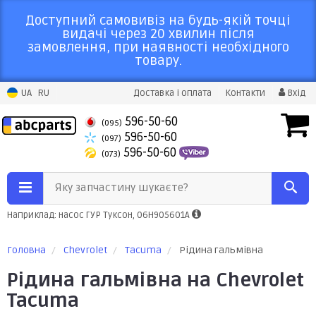
Доступний самовивіз на будь-якій точці
видачі через 20 хвилин після
замовлення, при наявності необхідного
товару.
UA
RU
Доставка і оплата
Контакти
Вхід
596-50-60
(095)
596-50-60
(097)
596-50-60
(073)
Яку запчастину шукаєте?
Наприклад: насос ГУР Туксон, 06H905601A
Головна
Chevrolet
Tacuma
Рідина гальмівна
Рідина гальмівна на Chevrolet
Tacuma