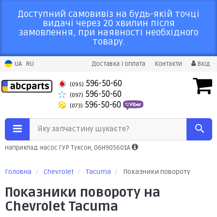
Доступний самовивіз на будь-якій точці
видачі через 20 хвилин після
замовлення, при наявності необхідного
товару.
UA
RU
Доставка і оплата
Контакти
Вхід
596-50-60
(095)
596-50-60
(097)
596-50-60
(073)
Яку запчастину шукаєте?
Наприклад: насос ГУР Туксон, 06H905601A
Головна
Chevrolet
Tacuma
Показники повороту
Показники повороту на
Chevrolet Tacuma