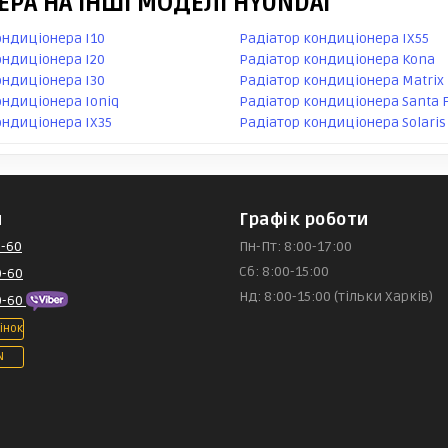
РА НА ІНШІ МОДЕЛІ HYUNDAI
ондиціонера I10
Радіатор кондиціонера IX55
ондиціонера I20
Радіатор кондиціонера Kona
ондиціонера I30
Радіатор кондиціонера Matrix
ондиціонера Ioniq
Радіатор кондиціонера Santa 
ондиціонера IX35
Радіатор кондиціонера Solaris
и
Графік роботи
-60
Пн-Пт: 8:00-17:00
Сб: 8:00-15:00
0-60
Нд: 8:00-15:00 (тільки Харків)
0-60
інок
N