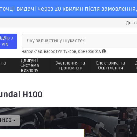
точці видачі через 20 хвилин після замовлення,
Доста
ідбір з
Яку запчастину шукаєте?
VIN
Наприклад: насос ГУР Туксон, 06H905601A
Двигун і
 та
Зчеплення та
Електрика та
Система
трансмісія
Освітлення
вихлопу
undai H100
H100