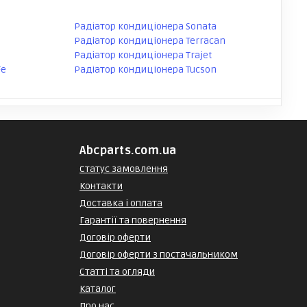
Радіатор кондиціонера Sonata
Радіатор кондиціонера Terracan
Радіатор кондиціонера Trajet
Fe
Радіатор кондиціонера Tucson
Abcparts.com.ua
Статус замовлення
Контакти
Доставка і оплата
Гарантії та повернення
Договір оферти
Договір оферти з постачальником
Статті та огляди
Каталог
Про нас