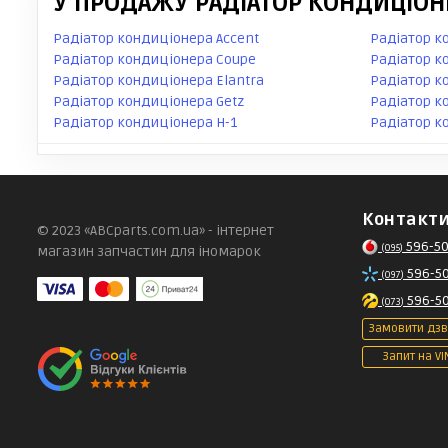
У ПРОДАЖУ РАДІАТОР КОНДИЦІОНЕ
Радіатор кондиціонера Accent
Радіатор к
Радіатор кондиціонера Coupe
Радіатор к
Радіатор кондиціонера Elantra
Радіатор к
Радіатор кондиціонера Getz
Радіатор к
Радіатор кондиціонера H-1
Радіатор к
Контакт
© 2023 «ABCparts.com.ua» - інтернет
596-50
(095)
магазин запчастин для іномарок
596-5
(097)
596-5
(073)
Замовити дзв
Запит на VI