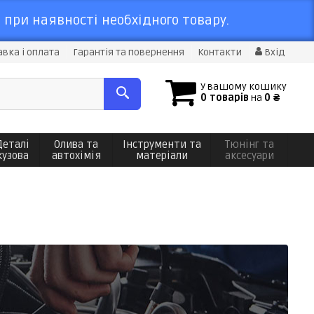
 при наявності необхідного товару.
вка і оплата
Гарантія та повернення
Контакти
Вхід
У вашому кошику
0 товарів
на
0 ₴
Деталі
Олива та
Інструменти та
Тюнінг та
кузова
автохімія
матеріали
аксесуари