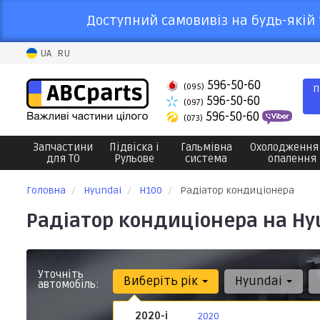
Доступний самовивіз на будь-якій 
UA
RU
596-50-60
(095)
П
596-50-60
(097)
596-50-60
(073)
Запчастини
Підвіска і
Гальмівна
Охолодження
для ТО
Рульове
система
опалення
Головна
Hyundai
H100
Радіатор кондиціонера
Радіатор кондиціонера на Hy
Уточніть
Виберіть рік
Hyundai
автомобіль:
2020-і
2020