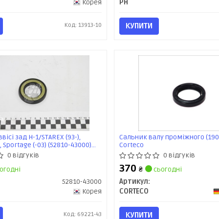
Корея
PH
Код: 13913-10
КУПИТИ
вісі зад H-1/STAREX (93-),
Сальник валу проміжного (190
, Sportage (-03) (52810-43000)
Corteco
0 відгуків
0 відгуків
370
огодні
₴
сьогодні
52810-43000
Артикул:
Корея
CORTECO
Код: 69221-43
КУПИТИ