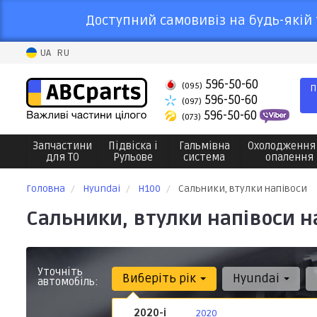
Доступний самовивіз на будь-якій 
UA
RU
596-50-60
(095)
П
596-50-60
(097)
596-50-60
(073)
Запчастини
Підвіска і
Гальмівна
Охолодження
для ТО
Рульове
система
опалення
Головна
Hyundai
H100
Сальники, втулки напівоси
Сальники, втулки напівоси н
Уточніть
Виберіть рік
Hyundai
автомобіль:
2020-і
2020