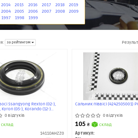
2014
2015
2016
2017
2018
2019
2004
2005
2006
2007
2008
2009
1997
1998
1999
Резуль
я:
за рейтингом
осі Ssangyong Rexton (02-),
Сальник піввісі (4242505001) P
, Kyron (05-), Korando (12-)
0) PH
0 відгуків
0 відгуків
105
склад
₴
склад
1411DAHZZ0
Артикул: