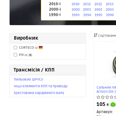
2010-і
2010
2011
2012
2013
2000-і
2000
2001
2002
2003
1990-і
1993
1994
1995
1996
Сортуванн
Виробник
CORTECO
(1)
PH
(4)
Трансмісія / КПП
Пильовик ШРУСу
Інші елементи КПП та приводу
Сальник пів
Actyon (05-)
Хрестовина карданного валу
(1411DAHZZ
105
₴
Артикул: