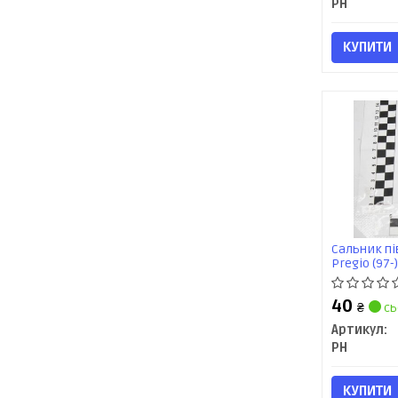
PH
КУПИТИ
Сальник пів
Pregio (97-)
POS
40
₴
сь
Артикул:
PH
КУПИТИ