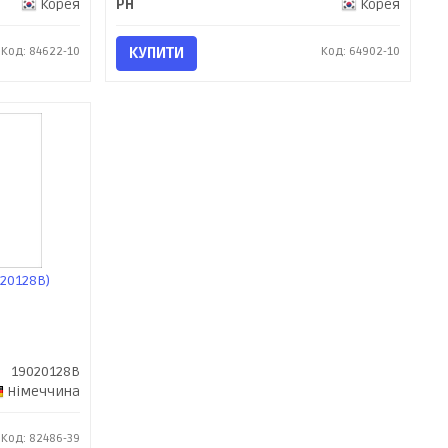
Корея
PH
Корея
Код: 84622-10
КУПИТИ
Код: 64902-10
20128B)
19020128B
Німеччина
Код: 82486-39