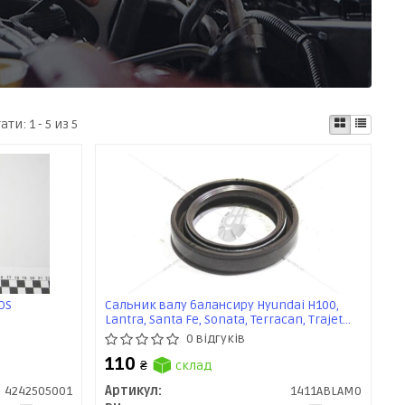
тати:
1 - 5 из 5
OS
Сальник валу балансиру Hyundai H100,
Lantra, Santa Fe, Sonata, Terracan, Trajet
(1411ABLAM0) PH
0 відгуків
110
₴
склад
4242505001
Артикул:
1411ABLAM0