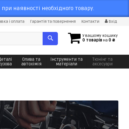
 при наявності необхідного товару.
вка і оплата
Гарантія та повернення
Контакти
Вхід
У вашому кошику
0 товарів
на
0 ₴
Деталі
Олива та
Інструменти та
Тюнінг та
кузова
автохімія
матеріали
аксесуари