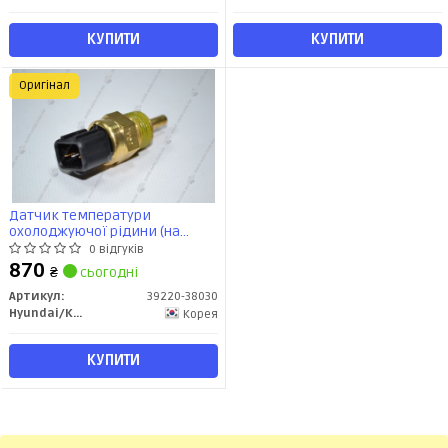
КУПИТИ
КУПИТИ
Оригінал
Датчик температури
охолоджуючої рідини (на
термостаті) (39220-38030)
0 відгуків
Mobis
870
₴
сьогодні
Артикул:
39220-38030
Hyundai/Kia/Mobis
Корея
КУПИТИ