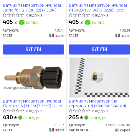
Датчик температури Hyundai
Датчик температури Hyundai
Santa fe ii 2.7 (06-12) (7.3144)
H100 2.4 (97-04) (7.3228) Facet
Facet
0 відгуків
0 відгуків
405
405
₴
склад
₴
склад
Артикул:
7.3144
Артикул:
7.3228
FACET
FACET
Італія
Італія
КУПИТИ
КУПИТИ
Датчик температури Hyundai
Датчик температури (на
Elantra 1.6 (11-15) (7.3367) Facet
термостате) (KM0900374CHN)
Accent(00-)/Elantra(00-)/Tucson(
0 відгуків
0 відгуків
(39220-38030) KAP
430
265
₴
сьогодні
₴
сьогодні
Артикул:
7.3367
Артикул:
KM0900374CHN
FACET
KAP (KoreaAutoParts)
Італія
Корея