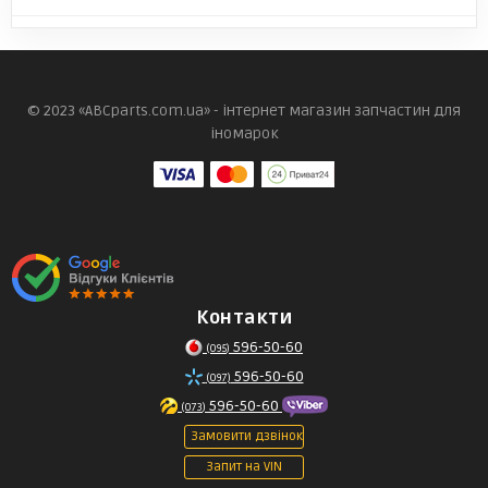
© 2023 «ABCparts.com.ua» - інтернет магазин запчастин для
іномарок
Контакти
596-50-60
(095)
596-50-60
(097)
596-50-60
(073)
Замовити дзвінок
Запит на VIN