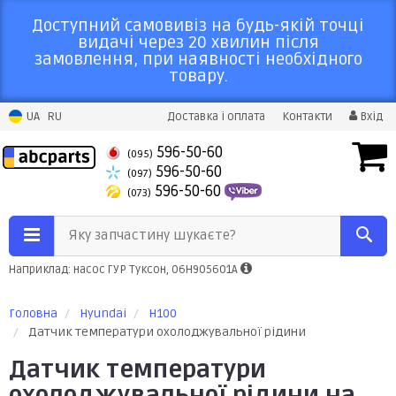
Доступний самовивіз на будь-якій точці
видачі через 20 хвилин після
замовлення, при наявності необхідного
товару.
UA
RU
Доставка і оплата
Контакти
Вхід
596-50-60
(095)
596-50-60
(097)
596-50-60
(073)
Яку запчастину шукаєте?
Наприклад: насос ГУР Туксон, 06H905601A
Головна
Hyundai
H100
Датчик температури охолоджувальної рідини
Датчик температури
охолоджувальної рідини на