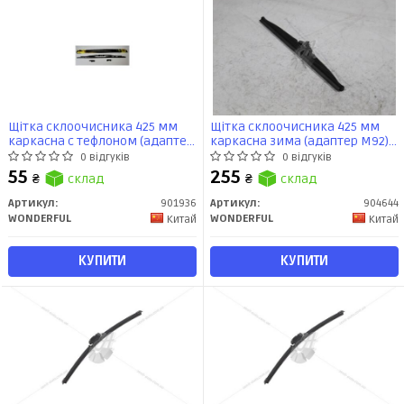
Щітка склоочисника 425 мм
Щітка склоочисника 425 мм
каркасна с тефлоном (адаптер
каркасна зима (адаптер М92)
М92) WONDERFUL
WONDERFUL
0 відгуків
0 відгуків
55
255
₴
склад
₴
склад
Артикул:
901936
Артикул:
904644
WONDERFUL
WONDERFUL
Китай
Китай
КУПИТИ
КУПИТИ