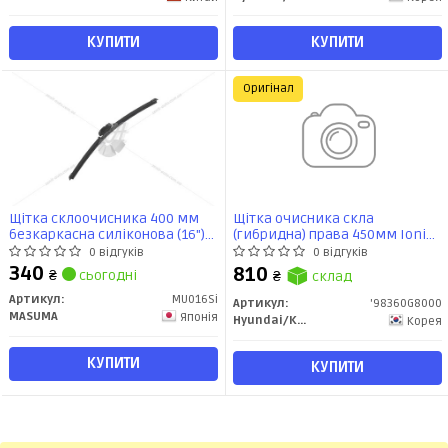
КУПИТИ
КУПИТИ
Оригінал
Щітка склоочисника 400 мм
Щітка очисника скла
безкаркасна силіконова (16")
(гибридна) права 450мм Ioniq
(J-HOOK + 12 адаптерів) (MU-
Hybrid (19-) (98360G8000) Mobis
0 відгуків
0 відгуків
016Si) MASUMA
340
810
₴
сьогодні
₴
склад
Артикул:
MU016Si
Артикул:
'98360G8000
MASUMA
Японія
Hyundai/Kia/Mobis
Корея
КУПИТИ
КУПИТИ