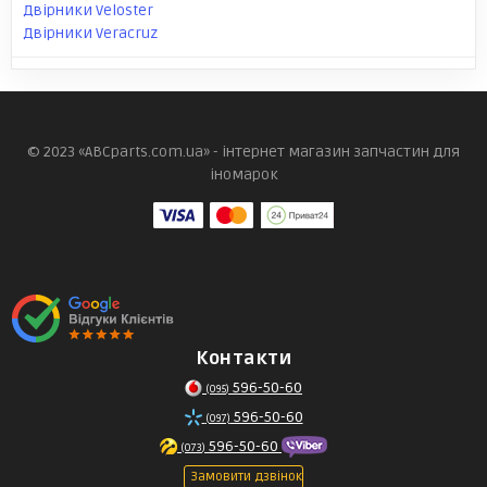
Двірники Veloster
Двірники Veracruz
© 2023 «ABCparts.com.ua» - інтернет магазин запчастин для
іномарок
Контакти
596-50-60
(095)
596-50-60
(097)
596-50-60
(073)
Замовити дзвінок