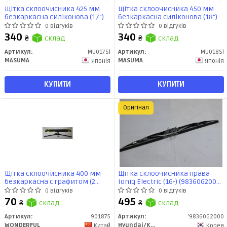
Щітка склоочисника 425 мм
Щітка склоочисника 450 мм
безкаркасна силіконова (17")
безкаркасна силіконова (18")
(J-HOOK + 12 адаптерІв) (MU-
(J-HOOK + 12 адаптерІв) (MU-
0 відгуків
0 відгуків
017Si) MASUMA
018Si) MASUMA
340
340
₴
склад
₴
склад
Артикул:
MU017Si
Артикул:
MU018Si
MASUMA
MASUMA
Японія
Японія
КУПИТИ
КУПИТИ
Оригінал
Щітка склоочисника 400 мм
Щітка склоочисника права
безкаркасна с графитом (2
Ioniq Electric (16-) (98360G2000)
адаптера) WONDERFUL
Mobis
0 відгуків
0 відгуків
70
495
₴
склад
₴
склад
Артикул:
901875
Артикул:
'98360G2000
WONDERFUL
Hyundai/Kia/Mobis
Китай
Корея