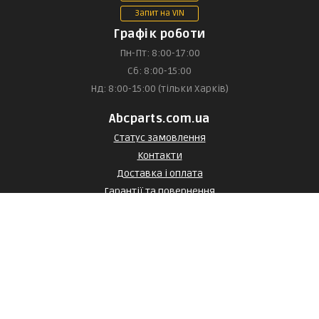
Запит на VIN
Графік роботи
Пн-Пт: 8:00-17:00
Сб: 8:00-15:00
Нд: 8:00-15:00 (тільки Харків)
Abcparts.com.ua
Статус замовлення
Контакти
Доставка і оплата
Гарантії та повернення
Договір оферти
Договір оферти з постачальником
Статті та огляди
Каталог
Про нас