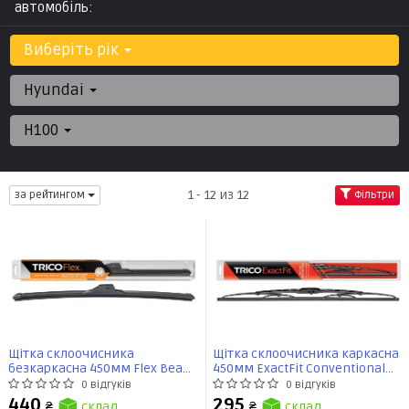
автомобіль:
Виберіть рік
Hyundai
H100
1 - 12 из 12
за рейтингом
Фільтри
Щітка склоочисника
Щітка склоочисника каркасна
безкаркасна 450мм Flex Beam
450мм ExactFit Сonventional
Blade (FX450) TRICO
(EF450) TRICO
0 відгуків
0 відгуків
440
295
₴
склад
₴
склад