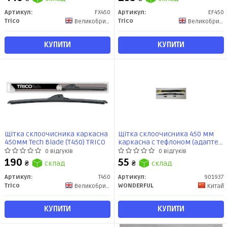
Артикул:
FX450
Артикул:
EF450
Trico
Trico
Великобритания
Великобритания
КУПИТИ
КУПИТИ
Щітка склоочисника каркасна
Щітка склоочисника 450 мм
450мм Tech Blade (T450) TRICO
каркасна с тефлоном (адаптер
М92) WONDERFUL
0 відгуків
0 відгуків
190
55
₴
склад
₴
склад
Артикул:
T450
Артикул:
901937
Trico
WONDERFUL
Великобритания
Китай
КУПИТИ
КУПИТИ