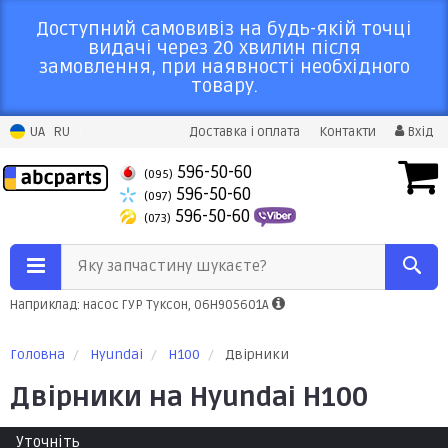
Доступний самовивіз на будь-якій точці
видачі через 20 хвилин після
замовлення, при наявності необхідного
товару.
UA
RU
Доставка і оплата
Контакти
Вхід
596-50-60
(095)
596-50-60
(097)
596-50-60
(073)
Яку запчастину шукаєте?
Наприклад: насос ГУР Туксон, 06H905601A
Головна
Hyundai
H100
Двірники
Двірники на Hyundai H100
Уточніть