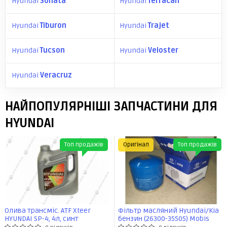
Hyundai
Sonata
Hyundai
Terracan
Hyundai
Tiburon
Hyundai
Trajet
Hyundai
Tucson
Hyundai
Veloster
Hyundai
Veracruz
НАЙПОПУЛЯРНІШІ ЗАПЧАСТИНИ ДЛЯ
HYUNDAI
Топ продажів
Оригінал
Топ продажів
Олива трансміс. ATF Xteer
Фільтр масляний Hyundai/Kia
HYUNDAI SP-4, 4л, синт
бензин (26300-35505) Mobis