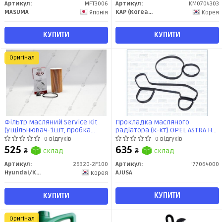
Артикул:
MFT3006
Артикул:
KM0704303
MASUMA
KAP (KoreaAutoParts)
Японія
Корея
КУПИТИ
КУПИТИ
Оригінал
Фільтр масляний Service Kit
Прокладка масляного
(ущільнювач-1шт, пробка
радіатора (к-кт) OPEL ASTRA H
зливна з ущільнювачем-1шт)
1.7d (77064000) Ajusa
0 відгуків
0 відгуків
(26320-2F100) Mobis
525
635
₴
склад
₴
склад
Артикул:
26320-2F100
Артикул:
'77064000
Hyundai/Kia/Mobis
AJUSA
Корея
КУПИТИ
КУПИТИ
Оригінал