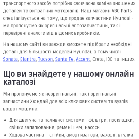
транспортного засобу потрібна своєчасна заміна зношених
деталей та витратних матеріалів. Наш магазин ABC Parts
спеціалізується на тому, що продає запчастини Hyundai -
ми пропонуємо як оригінальні автозапчастини, так і
перевірені аналоги від відомих виробників.
На нашому сайті ви завжди зможете підібрати необхідні
деталі для більшості моделей Hyundai, в тому числі
Sonata
,
Elantra
,
Tucson
,
Santa Fe
,
Accent
, Creta, i30 та інших.
Що ви знайдете у нашому онлайн
каталозі
Ми пропонуємо як неоригінальні, так і оригінальні
запчастини Хюндай для всіх ключових систем та вузлів
вашої машини:
Для двигуна та паливної системи - фільтри, прокладки,
свічки запалювання, ремені ГРМ, насоси.
Ходова частина – стійки, амортизатори, важелі, втулки