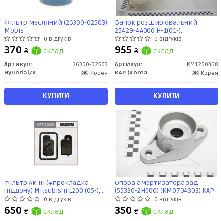
Фільтр масляний (26300-02503)
Бачок розширювальний
Mobis
25429-4A000 H-1(01-)
(KM1200468) KAP
0 відгуків
0 відгуків
370
955
₴
склад
₴
склад
Артикул:
26300-02503
Артикул:
KM1200468
Hyundai/Kia/Mobis
KAP (KoreaAutoParts)
Корея
Корея
КУПИТИ
КУПИТИ
Фільтр АКПП (+прокладка
Опора амортизатора зад
піддону) Mitsubishi L200 (05-),
(55330-2H000) (KM0704303) KAP
Pajero (00-11), Pajero Sport (09-
0 відгуків
0 відгуків
15) (MFT-3006) MASUMA
650
350
₴
склад
₴
склад