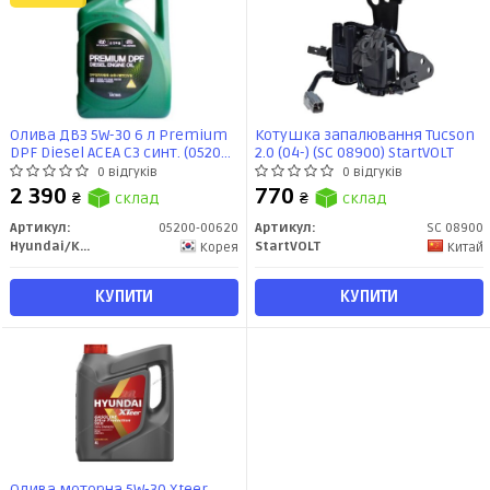
Олива ДВЗ 5W-30 6 л Premium
Котушка запалювання Tucson
DPF Diesel ACEA C3 синт. (05200-
2.0 (04-) (SC 08900) StartVOLT
00620) Mobis
0 відгуків
0 відгуків
2 390
770
₴
склад
₴
склад
Артикул:
05200-00620
Артикул:
SC 08900
Hyundai/Kia/Mobis
StartVOLT
Корея
Китай
КУПИТИ
КУПИТИ
Олива моторна 5W-30 Xteer