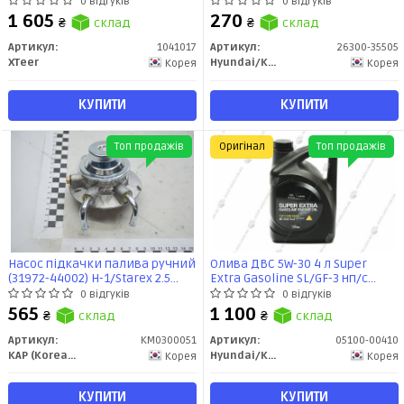
0 відгуків
0 відгуків
1 605
270
₴
склад
₴
склад
Артикул:
1041017
Артикул:
26300-35505
XTeer
Hyundai/Kia/Mobis
Корея
Корея
КУПИТИ
КУПИТИ
Топ продажів
Оригінал
Топ продажів
Насос підкачки палива ручний
Олива ДВС 5W-30 4 л Super
(31972-44002) H-1/Starex 2.5
Extra Gasoline SL/GF-3 нп/с
(97-) (KM0300051) KAP
(05100-00410) Mobis
0 відгуків
0 відгуків
565
1 100
₴
склад
₴
склад
Артикул:
KM0300051
Артикул:
05100-00410
KAP (KoreaAutoParts)
Hyundai/Kia/Mobis
Корея
Корея
КУПИТИ
КУПИТИ