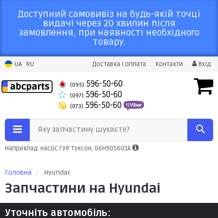
Доступний самовивіз на будь-якій точці
видачі через 20 хвилин після
замовлення, при наявності необхідного
товару.
UA
RU
Доставка і оплата
Контакти
Вхід
596-50-60
(095)
596-50-60
(097)
596-50-60
(073)
Яку запчастину шукаєте?
Наприклад: насос ГУР Туксон, 06H905601A
Головна
Hyundai
Запчастини на Hyundai
Уточніть автомобіль: