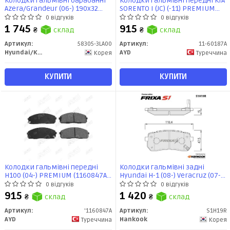
Колодки гальмівні барабанні
Колодки гальмівні передні KIA
Azera/Grandeur (06-) 190x32
SORENTO I (JC) (-11) PREMIUM
(58305-3LA00) Mobis
(11-60187A) AYD
0 відгуків
0 відгуків
1 745
915
₴
склад
₴
склад
Артикул:
58305-3LA00
Артикул:
11-60187A
Hyundai/Kia/Mobis
AYD
Корея
Туреччина
КУПИТИ
КУПИТИ
Колодки гальмівні передні
Колодки гальмівні задні
H100 (04-) PREMIUM (1160847A)
Hyundai H-1 (08-) Veracruz (07-)
AYD
/ Carnival (06-), Sorento (15-) (S
0 відгуків
0 відгуків
(металокерамічні) (SP1192)
915
1 420
₴
склад
₴
склад
(S1H19R) FRIXA
Артикул:
'1160847A
Артикул:
S1H19R
AYD
Hankook
Туреччина
Корея