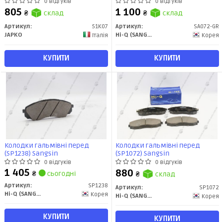
(08-)/Kia Sorento III (15-),
0 відгуків
0 відгуків
Carnival II (01-,06-) (51K07)
805
1 100
₴
склад
₴
склад
JAPKO
Артикул:
51K07
Артикул:
SA072-GR
JAPKO
Hi-Q (SANGSIN)
Італія
Корея
КУПИТИ
КУПИТИ
Колодки гальмівні перед
Колодки гальмівні перед
(SP1238) Sangsin
(SP1072) Sangsin
0 відгуків
0 відгуків
1 405
880
₴
сьогодні
₴
склад
Артикул:
SP1238
Артикул:
SP1072
Hi-Q (SANGSIN)
Корея
Hi-Q (SANGSIN)
Корея
КУПИТИ
КУПИТИ