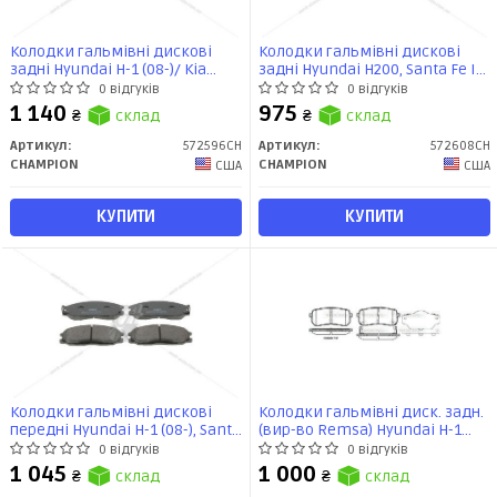
Колодки гальмівні дискові
Колодки гальмівні дискові
задні Hyundai H-1 (08-)/ Kia
задні Hyundai H200, Santa Fe II
Sorento III (572596CH)
(572608CH)
0 відгуків
0 відгуків
1 140
975
₴
склад
₴
склад
Артикул:
572596CH
Артикул:
572608CH
CHAMPION
CHAMPION
США
США
КУПИТИ
КУПИТИ
Колодки гальмівні дискові
Колодки гальмівні диск. задн.
передні Hyundai H-1 (08-), Santa
(вир-во Remsa) Hyundai H-1
Fe I/ SsangYong Actyon I,
cargo 2.5 08-,Hyundai H-1 travel
0 відгуків
0 відгуків
Rexton/Rexton II (572453CH)
2.5 08- (P13883.02) WOKING
1 045
1 000
₴
склад
₴
склад