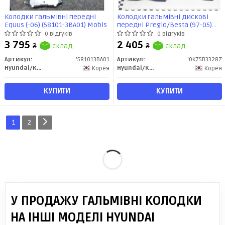
Колодки гальмівні передні
Колодки гальмівні дискові
Equus (-06) (58101-3BA01) Mobis
передні Pregio/Besta (97-05)
(0K75B-33-28Z) Mobis
0 відгуків
0 відгуків
3 795
2 405
₴
склад
₴
склад
Артикул:
'581013BA01
Артикул:
'0K75B3328Z
Hyundai/Kia/Mobis
Hyundai/Kia/Mobis
Корея
Корея
КУПИТИ
КУПИТИ
1
2
У ПРОДАЖУ ГАЛЬМІВНІ КОЛОДКИ
НА ІНШІ МОДЕЛІ HYUNDAI