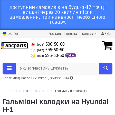
Доступний самовивіз на будь-якій точці
видачі через 20 хвилин після
замовлення, при наявності необхідного
товару.
UA
RU
Доставка і оплата
Контакти
Вхід
596-50-60
(095)
596-50-60
(097)
596-50-60
(073)
Яку запчастину шукаєте?
Наприклад: насос ГУР Туксон, 06H905601A
Головна
Hyundai
H-1
Гальмівні колодки
Гальмівні колодки на Hyundai
H-1