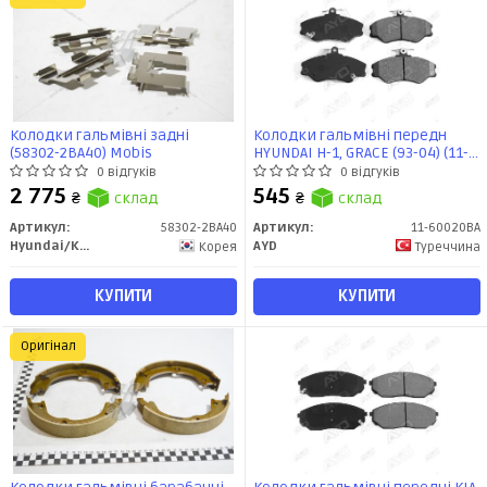
Колодки гальмівні задні
Колодки гальмівні передн
(58302-2BA40) Mobis
HYUNDAI H-1, GRACE (93-04) (11-
60020BA) AYD (11-60020BA) AYD
0 відгуків
0 відгуків
2 775
545
₴
склад
₴
склад
Артикул:
58302-2BA40
Артикул:
11-60020BA
Hyundai/Kia/Mobis
AYD
Корея
Туреччина
КУПИТИ
КУПИТИ
Оригінал