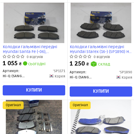
Колодки гальмівні передні
Колодки гальмівні передні
Hyundai Santa Fe (-06),
Hyundai Starex (16-) (SP1890) HI-
SsangYong Actyon, Kyron,
Q
0 відгуків
0 відгуків
Rexton (05-) (SP1171) HI-Q
1 055
1 250
₴
сьогодні
₴
склад
Артикул:
'SP1171
Артикул:
'SP1890
Hi-Q (SANGSIN)
Корея
Hi-Q (SANGSIN)
Корея
КУПИТИ
КУПИТИ
Оригінал
Оригінал