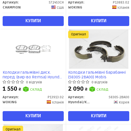
Артикул:
572453CH
Артикул:
P13883.02
CHAMPION
WOKING
США
Іспанія
КУПИТИ
КУПИТИ
Оригінал
Колодки гальмівні диск.
Колодки гальмівні барабанні
перед. (вир-во Remsa) Hyundai
(58305-2BA00) Mobis
H-1 08> / Carnival 06>
0 відгуків
0 відгуків
(P13913.02) WOKING
1 550
2 090
₴
склад
₴
склад
Артикул:
P13913.02
Артикул:
58305-2BA00
WOKING
Hyundai/Kia/Mobis
Іспанія
Корея
КУПИТИ
КУПИТИ
Оригінал