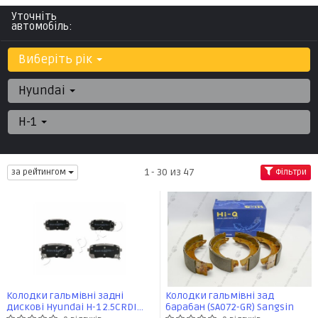
Уточніть
автомобіль:
Виберіть рік
Hyundai
H-1
1 - 30 из 47
за рейтингом
Фільтри
Колодки гальмівні задні
Колодки гальмівні зад
дискові Hyundai H-1 2.5CRDI
барабан (SA072-GR) Sangsin