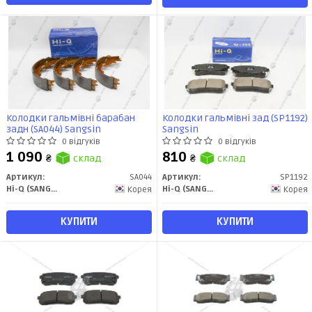
Колодки гальмівні барабан
Колодки гальмівні зад (SP1192)
задн (SA044) Sangsin
Sangsin
0 відгуків
0 відгуків
1 090
810
₴
склад
₴
склад
Артикул:
SA044
Артикул:
SP1192
Hi-Q (SANGSIN)
Hi-Q (SANGSIN)
Корея
Корея
КУПИТИ
КУПИТИ