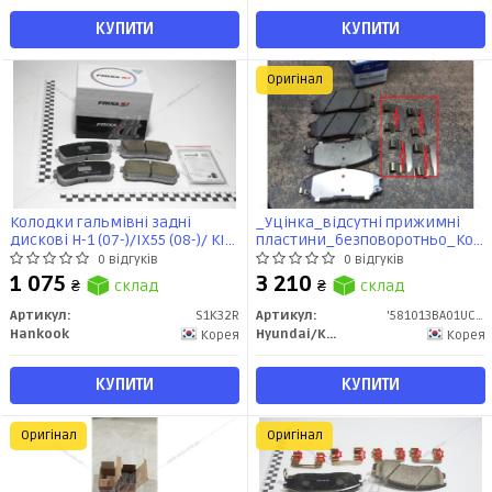
КУПИТИ
КУПИТИ
Оригінал
Колодки гальмівні задні
_Уцінка_відсутні прижимні
дискові H-1 (07-)/IX55 (08-)/ KIA
пластини_безповоротньо_Кол
Sorento (15-) (металокерамічні)
гальмівні передні Equus (-06)
0 відгуків
0 відгуків
(SP1691) (S1K32R) FRIXA
(58101-3BA01) Mobis
1 075
3 210
₴
склад
₴
склад
Артикул:
S1K32R
Артикул:
'581013BA01UCENKA
Hankook
Hyundai/Kia/Mobis
Корея
Корея
КУПИТИ
КУПИТИ
Оригінал
Оригінал