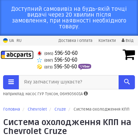
Доступний самовивіз на будь-якій точці
видачі через 20 хвилин після
замовлення, при наявності необхідного
товару.
UA
RU
Доставка і оплата
Контакти
Вхід
596-50-60
(095)
596-50-60
(097)
596-50-60
(073)
Яку запчастину шукаєте?
Наприклад: насос ГУР Туксон, 06H905601A
Головна
Chevrolet
Cruze
Система охолодження КПП
Система охолодження КПП на
Chevrolet Cruze