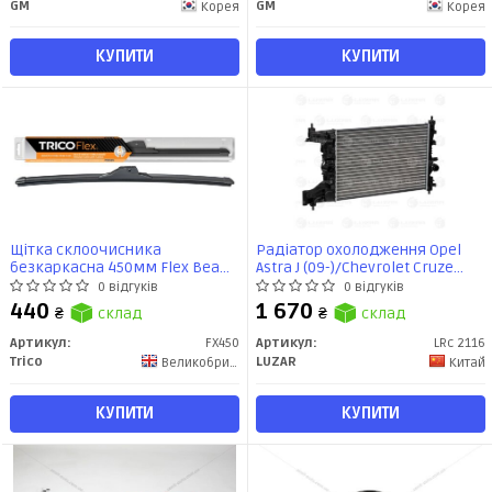
GM
GM
Корея
Корея
КУПИТИ
КУПИТИ
Щітка склоочисника
Радіатор охолодження Opel
безкаркасна 450мм Flex Beam
Astra J (09-)/Chevrolet Cruze
Blade (FX450) TRICO
(09-) 1.4T/1.6T MT (LRc 2116)
0 відгуків
0 відгуків
Luzar
440
1 670
₴
склад
₴
склад
Артикул:
FX450
Артикул:
LRc 2116
Trico
LUZAR
Великобритания
Китай
КУПИТИ
КУПИТИ