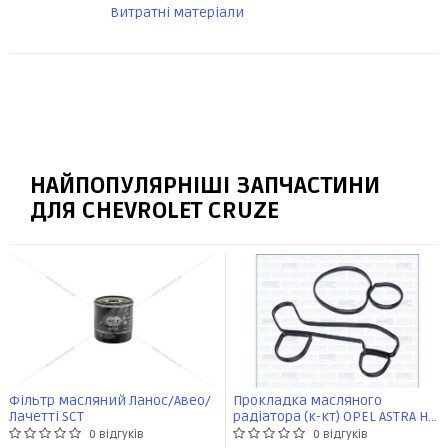
Витратні матеріали
НАЙПОПУЛЯРНІШІ ЗАПЧАСТИНИ
ДЛЯ CHEVROLET CRUZE
Фільтр масляний Ланос/Авео/
Прокладка масляного
Лачетті SCT
радіатора (к-кт) OPEL ASTRA H
1.7d (77064000) Ajusa
0 відгуків
0 відгуків