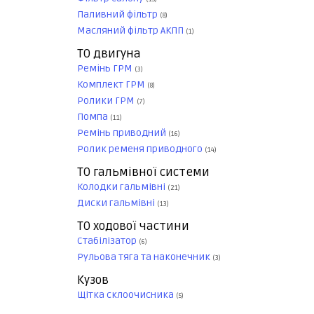
Паливний фільтр
(8)
Масляний фільтр АКПП
(1)
ТО двигуна
Ремінь ГРМ
(3)
Комплект ГРМ
(8)
Ролики ГРМ
(7)
Помпа
(11)
Ремінь приводний
(16)
Ролик ременя приводного
(14)
ТО гальмівної системи
Колодки гальмівні
(21)
Диски гальмівні
(13)
ТО ходової частини
Стабілізатор
(6)
Рульова тяга та наконечник
(3)
Кузов
Щітка склоочисника
(5)