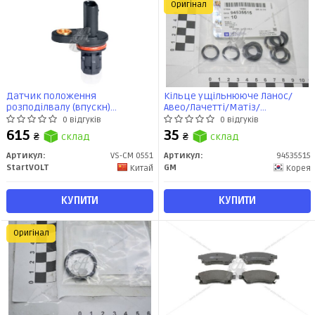
Оригінал
Датчик положення
Кільце ущільнююче Ланос/
розподілвалу (впускн)
Авео/Лачетті/Матіз/
Chevrolet Cruze/Orlando, Opel
Нубіра/Epica трубок
0 відгуків
0 відгуків
Astra J/Mokka/Insignia (VS-CM
кондиціонера (94535515) GM
615
35
₴
склад
₴
склад
0551) StartVOLT
Артикул:
VS-CM 0551
Артикул:
94535515
StartVOLT
GM
Китай
Корея
КУПИТИ
КУПИТИ
Оригінал