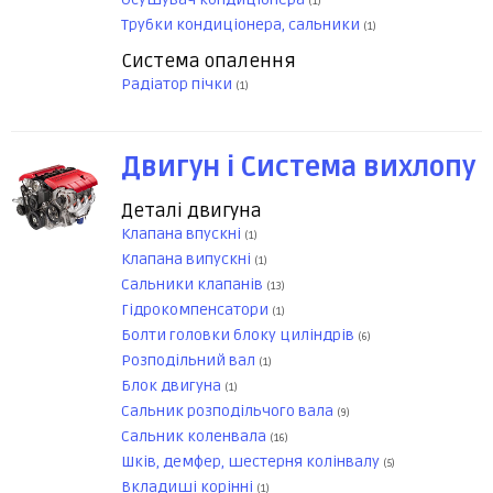
(1)
Трубки кондиціонера, сальники
(1)
Система опалення
Радіатор пічки
(1)
Двигун і Система вихлопу
Деталі двигуна
Клапана впускні
(1)
Клапана випускні
(1)
Сальники клапанів
(13)
Гідрокомпенсатори
(1)
Болти головки блоку циліндрів
(6)
Розподільний вал
(1)
Блок двигуна
(1)
Сальник розподільчого вала
(9)
Сальник коленвала
(16)
Шків, демфер, шестерня колінвалу
(5)
Вкладиші корінні
(1)