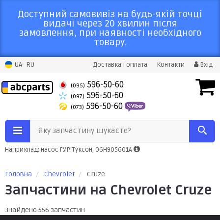
Доступний самовивіз на будь-якій точці
видачі через 20 хвилин після
замовлення, при наявності необхідного
товару.
UA
RU
Доставка і оплата
Контакти
Вхід
596-50-60
(095)
596-50-60
(097)
596-50-60
(073)
Яку запчастину шукаєте?
Наприклад: насос ГУР Туксон, 06H905601A
Головна
Chevrolet
Cruze
Запчастини на Chevrolet Cruze
Знайдено 556 запчастин