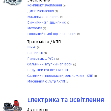
Зчеплення
Комплект зчеплення
(4)
Диск зчеплення
(2)
Корзина зчеплення
(1)
Вижимний підшипник
(8)
Маховик
(2)
Головний циліндр зчеплення
(1)
Трансмісія / КПП
ШРУС
(5)
Напіввісь
(1)
Пильовик ШРУСу
(3)
Сальники, втулки напівоси
(1)
Подушки кріплення КПП
(1)
Сальники, прокладки, ремкомлект КПП
(1)
Масляний фільтр АКПП
(1)
Електрика та Освітлення
Автосвітло