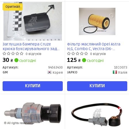
Оригінал
Заглушка бампера Cruze
Фільтр масляний Opel Astra
крюка буксирувального зад
H,G, Combo C, Vectra (06-
(94563430) GM
14)/Chevrolet Aveo T300, Cruze,
0 відгуків
0 відгуків
Orlando, Tracker 1.4i (05-)(10-)
30
125
₴
сьогодні
₴
сьогодні
(1ECO073) JAPKO
Артикул:
94563430
Артикул:
1ECO073
GM
JAPKO
Корея
Італія
КУПИТИ
КУПИТИ