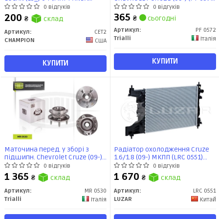
(169_) 03-, PUNTO (176_) (CET2)
Trialli
0 відгуків
0 відгуків
CHAMPION
365
200
₴
сьогодні
₴
склад
Артикул:
PF 0572
Артикул:
CET2
Trialli
Італія
CHAMPION
США
КУПИТИ
КУПИТИ
Маточина перед. у зборі з
Радіатор охолодження Cruze
підшипн. Chevrolet Cruze (09-)
1.6/1.8 (09-) МКПП (LRC 0551)
R-15 ABS (MR 0530) Trialli
Luzar
0 відгуків
0 відгуків
1 365
1 670
₴
склад
₴
склад
Артикул:
MR 0530
Артикул:
LRC 0551
Trialli
LUZAR
Італія
Китай