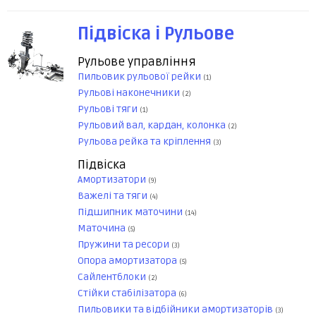
Підвіска і Рульове
Рульове управління
Пильовик рульової рейки
(1)
Рульові наконечники
(2)
Рульові тяги
(1)
Рульовий вал, кардан, колонка
(2)
Рульова рейка та кріплення
(3)
Підвіска
Амортизатори
(9)
Важелі та тяги
(4)
Підшипник маточини
(14)
Маточина
(5)
Пружини та ресори
(3)
Опора амортизатора
(5)
Сайлентблоки
(2)
Стійки стабілізатора
(6)
Пильовики та відбійники амортизаторів
(3)