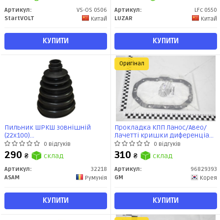
Артикул:
VS-OS 0506
Артикул:
LFc 0550
StartVOLT
LUZAR
Китай
Китай
КУПИТИ
КУПИТИ
Оригінал
Пильник ШРКШ зовнішній
Прокладка КПП Ланос/Авео/
(22x100)
Лачетті кришки диференціала
BMW/Chevrolet/Citroen/Dacia/Fiat/Ford/Hyundai/Kia/Lada/Mazda/
н/з (11 отвор.) (96829393) GM
0 відгуків
0 відгуків
(32218) Asam
290
310
₴
склад
₴
склад
Артикул:
32218
Артикул:
96829393
ASAM
GM
Румунія
Корея
КУПИТИ
КУПИТИ