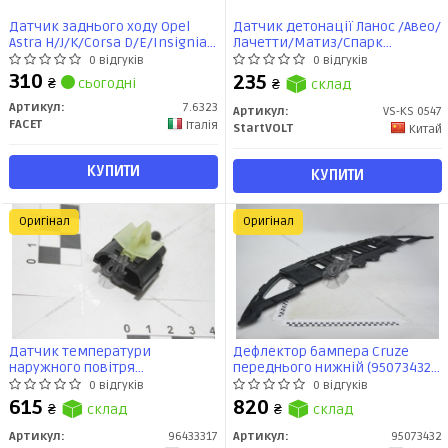
Датчик заднього ходу Opel
Датчик детонації Ланос /Авео/
Astra H/J/K/Corsa D/E/Insignia
Лачетти/Матиз/Спарк
A/Meriva B/Zafira Br 1.0-3.0 04-
StartVOLT
0 відгуків
0 відгуків
(7.6323) Facet
310
235
₴
сьогодні
₴
склад
Артикул:
7.6323
Артикул:
VS-KS 0547
FACET
Італія
StartVOLT
Китай
КУПИТИ
КУПИТИ
Оригінал
Оригінал
Датчик температури
Дефлектор бампера Cruze
наружного повітря
переднього нижній (95073432)
Лачетті/Cruze/Captiva/Epica
GM
0 відгуків
0 відгуків
(96433317) GM
615
820
₴
склад
₴
склад
Артикул:
96433317
Артикул:
95073432