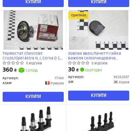
КУПИТИ
КУПИТИ
Оригінал
Термостат Chevrolet
Ковпак Авео/Лачетті гайки
Cruze/Opel Astra H, J, Corsa D 1.7
важеля склоочищувача
CDTI (07-) (77149) Asam
(96262507) GM
0 відгуків
0 відгуків
30
360
₴
сьогодні
₴
склад
Артикул:
96262507
Артикул:
77149
GM
Корея
ASAM
Румунія
КУПИТИ
КУПИТИ