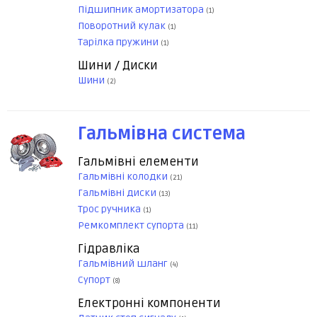
Підшипник амортизатора
(1)
Поворотний кулак
(1)
Тарілка пружини
(1)
Шини / Диски
Шини
(2)
Гальмівна система
Гальмівні елементи
Гальмівні колодки
(21)
Гальмівні диски
(13)
Трос ручника
(1)
Ремкомплект супорта
(11)
Гідравліка
Гальмівний шланг
(4)
Супорт
(8)
Електронні компоненти