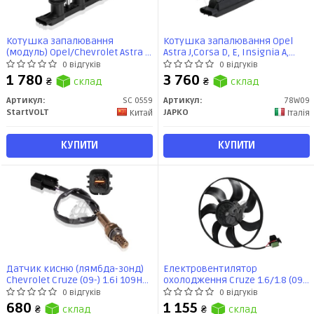
Котушка запалювання
Котушка запалювання Opel
(модуль) Opel/Chevrolet Astra J
Astra J,Corsa D, E, Insignia A,
(10-)/Cruze (09-) 1.6i (115л.с.
Meriva B,Mokka,Zafira 1.2, 1.4
0 відгуків
0 відгуків
A16XER) (SC 0559) StartVOLT
(09-) (78W09) JAPKO
1 780
3 760
₴
склад
₴
склад
Артикул:
SC 0559
Артикул:
78W09
StartVOLT
JAPKO
Китай
Італія
КУПИТИ
КУПИТИ
Датчик кисню (лямбда-зонд)
Електровентилятор
Chevrolet Cruze (09-) 1.6i 109HP
охолодження Cruze 1.6/1.8 (09-)
після кат. (VS-OS 0506) StartVOLT
МКПП (LFc 0550) Luzar
0 відгуків
0 відгуків
680
1 155
₴
склад
₴
склад