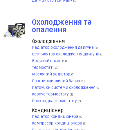
Датчик стоп сигналу
(1)
Охолодження та
опалення
Охолодження
Радіатор охолодження двигуна
(8)
Вентилятор охолодження двигуна
(1)
Водяний насос
(11)
Термостат
(13)
Масляний радіатор
(7)
Розширювальний бачок
(1)
Патрубки системи охолодження
(5)
Корпус термостату
(1)
Прокладка термостату
(5)
Кондиціонер
Радіатор кондиціонера
(5)
Компресор кондиціонера
(3)
Осушувач кондиціонера