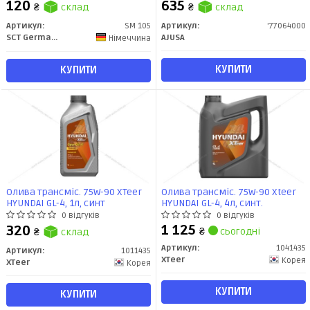
120
635
₴
склад
₴
склад
Артикул:
SM 105
Артикул:
'77064000
SCT Germany
AJUSA
Німеччина
КУПИТИ
КУПИТИ
Олива трансміс. 75W-90 XTeer
Олива трансміс. 75W-90 Xteer
HYUNDAI GL-4, 1л, синт
HYUNDAI GL-4, 4л, синт.
0 відгуків
0 відгуків
1 125
320
₴
сьогодні
₴
склад
Артикул:
1041435
Артикул:
1011435
XTeer
Корея
XTeer
Корея
КУПИТИ
КУПИТИ