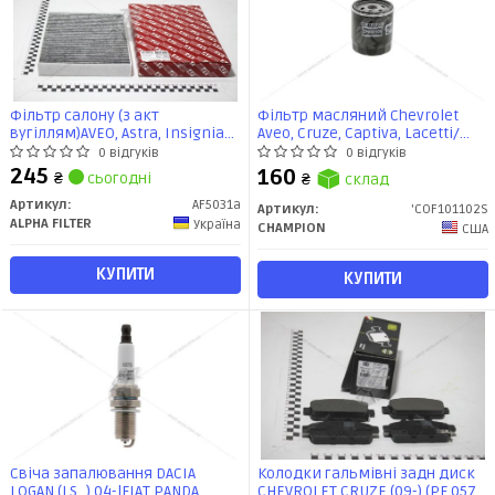
Фільтр салону (з акт
Фільтр масляний Chevrolet
вугіллям)AVEO, Astra, Insignia
Aveo, Cruze, Captiva, Lacetti/
(AF5031a) Альфа
Opel Antara A (COF101102S)
0 відгуків
0 відгуків
CHAMPION
245
160
₴
сьогодні
₴
склад
Артикул:
AF5031a
Артикул:
'COF101102S
ALPHA FILTER
Україна
CHAMPION
США
КУПИТИ
КУПИТИ
Свіча запалювання DACIA
Колодки гальмівні задн диск
LOGAN (LS_) 04-|FIAT PANDA
CHEVROLET CRUZE (09-) (PF 0572)