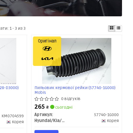
тати:
1 - 3 из 3
Оригінал
28-D3000)
Пильовик кермової рейки (57740-1G000)
Mobis
0 відгуків
265
₴
сьогодні
Артикул:
57740-1G000
KM0704599
Hyundai/Kia/Mobis
Корея
Корея