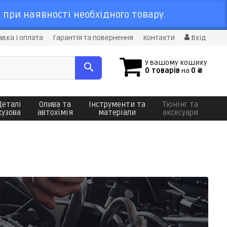
 при наявності необхідного товару.
вка і оплата
Гарантія та повернення
Контакти
Вхід
У вашому кошику
0 товарів
на
0 ₴
Деталі
Олива та
Інструменти та
Тюнінг та
кузова
автохімія
матеріали
аксесуари