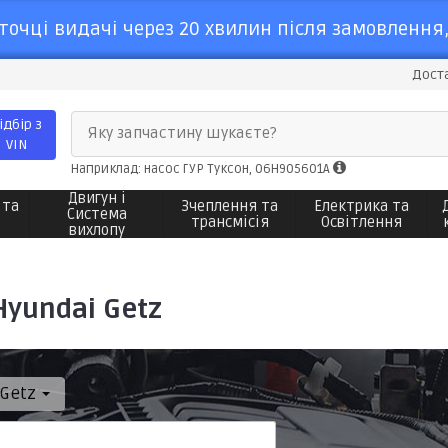
точці видачі через 20 хвилин після замовлення,
Доста
ідбір з
Яку запчастину шукаєте?
VIN
Наприклад: насос ГУР Туксон, 06H905601A
Двигун і
 та
Зчеплення та
Електрика та
Система
трансмісія
Освітлення
вихлопу
Hyundai Getz
Getz