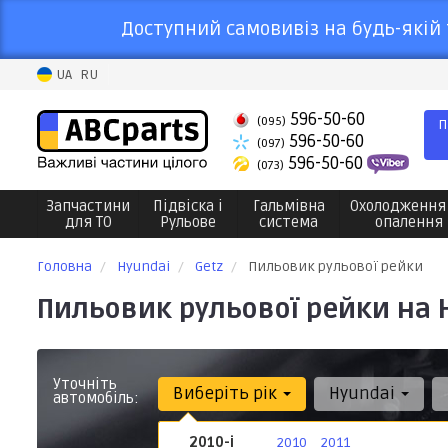
Доступний самовивіз на будь-якій 
UA
RU
596-50-60
(095)
П
596-50-60
(097)
596-50-60
(073)
Запчастини
Підвіска і
Гальмівна
Охолодження
для ТО
Рульове
система
опалення
Головна
Hyundai
Getz
Пильовик рульової рейки
Пильовик рульової рейки на 
Уточніть
Виберіть рік
Hyundai
автомобіль:
2010-і
2010
2011