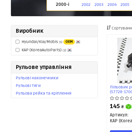
2000-і
2002
2003
2004
2005
Сортуванн
Виробник
Hyundai/Kia/Mobis
OEM
(1)
KAP (KoreaAutoParts)
(2)
Рульове управління
Рульові наконечники
Рульові тяги
Пільовик р
(57728-170
Рульова рейка та кріплення
145
₴
Артикул: