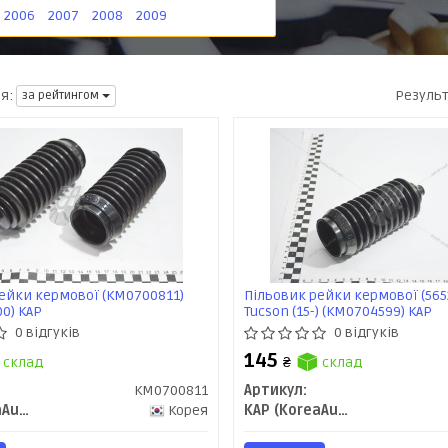
2006
2007
2008
2009
Резуль
я:
за рейтингом
ейки кермової (KM0700811)
Пільовик рейки кермової (565
00) KAP
Tucson (15-) (KM0704599) KAP
0 відгуків
0 відгуків
145
склад
₴
склад
KM0700811
Артикул:
KAP (KoreaAutoParts)
Корея
KAP (KoreaAutoParts)