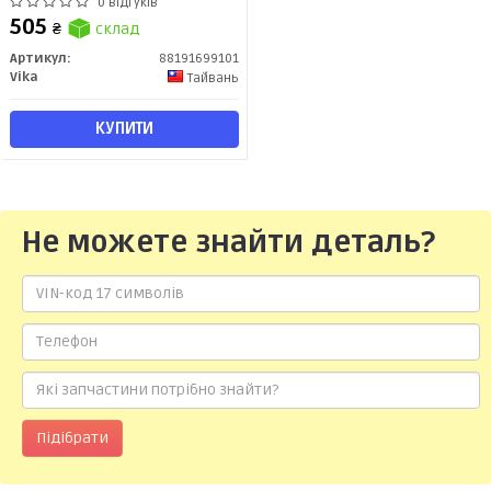
(91-94), A4 (99-01), A6 (95-01)
0 відгуків
(88191699101) VIKA
505
₴
склад
Артикул:
88191699101
Vika
Тайвань
КУПИТИ
Не можете знайти деталь?
Підібрати