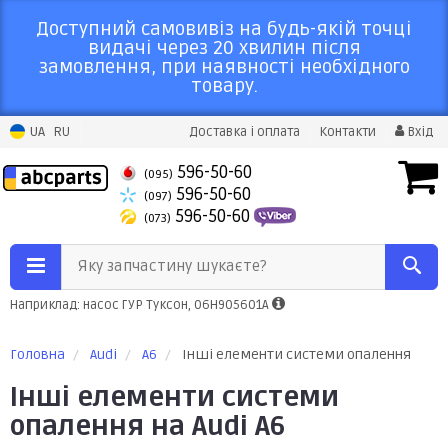
Доступний самовивіз на будь-якій точці
видачі через 20 хвилин після
замовлення, при наявності необхідного
товару.
UA
RU
Доставка і оплата
Контакти
Вхід
596-50-60
(095)
596-50-60
(097)
596-50-60
(073)
Яку запчастину шукаєте?
Наприклад: насос ГУР Туксон, 06H905601A
Головна
Audi
A6
Інші елементи системи опалення
Інші елементи системи
опалення на Audi A6