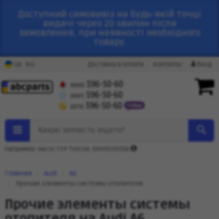
Доступний самовивіз на будь-якій точці
видачі через 20 хвилин після
замовлення, при наявності необхідного
товару.
RU
UA
Доставка и оплата
Контакты
Вход
596-50-60
(095)
596-50-60
(097)
596-50-60
(073)
Какую запчасть ищете?
Например: насос ГУР Туксон, 06H905601A
Главная
Audi
A6
Прочие элементы системы отопителя
Прочие элементы системы
отопителя на Audi A6