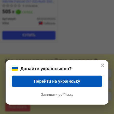
08)/VW Passat (97-02)/Audi 100
(91-94),A4 (99-01),A6 (95-01)
0 отзывов
(88191699101) VIKA
505
₴
склад
Артикул:
88191699101
Vika
Тайвань
КУПИТЬ
Не можете найти деталь?
×
Давайте українською?
Перейти на українську
Залишити ро***ську
Подобрать