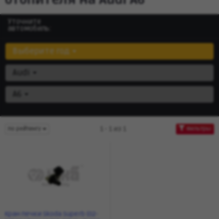
Уточните
автомобиль:
Выберите год
Audi
A6
1 - 1 из 1
по рейтингу
Фильтры
Кран печки Skoda Superb (02-