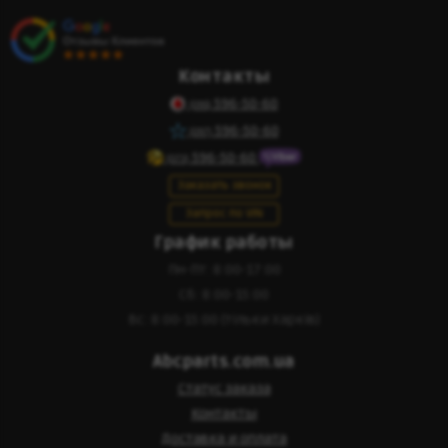
Контакты
596-50-60
(095)
596-50-60
(097)
596-50-60
(073)
Заказать звонок
Запрос по VIN
График работы
Пн-Пт: 8:00-17:00
Сб: 8:00-15:00
Вс: 8:00-15:00 (тільки Харків)
Abcparts.com.ua
Статус заказа
Контакты
Доставка и оплата