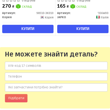
DNPS
(01-)/Daewoo Lanos (97-), Matiz
0 відгуків
0 відгуків
(98-) (156W00) JAPKO
270
165
₴
склад
₴
склад
Артикул:
98510-3K010
Артикул:
'156W00
Корея
JAPKO
Корея
Італія
КУПИТИ
КУПИТИ
Не можете знайти деталь?
Підібрати