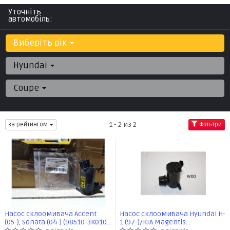
Уточніть
автомобіль:
Виберіть рік
Hyundai
Coupe
1 - 2 из 2
за рейтингом
Фільтри
Насос склоомивача Accent
Насос склоомивача Hyundai H-
(05-), Sonata (04-) (98510-3K010)
1 (97-)/KIA Magentis