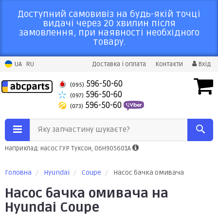
Доступний самовивіз на будь-якій точці
видачі через 20 хвилин після
замовлення, при наявності необхідного
товару.
UA
RU
Доставка і оплата
Контакти
Вхід
596-50-60
(095)
596-50-60
(097)
596-50-60
(073)
Яку запчастину шукаєте?
Наприклад: насос ГУР Туксон, 06H905601A
Головна
Hyundai
Coupe
Насос бачка омивача
Насос бачка омивача на
Hyundai Coupe