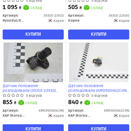
23910) Mobis
Accent(00-)/Elantra(00-)/Matrix(0
0 відгуків
0 відгуків
(39350-22600) Rebuilt
1 095
505
₴
склад
₴
склад
Артикул:
39350-23910
Артикул:
39350-22600
Hyundai/Kia/Mobis
Корея
Корея
Корея
КУПИТИ
КУПИТИ
Датчик положеня
Датчик положеня
розподілвала (39350-23910)
розподілвала (KM0900402CHN)
(KM0900404CHN) KAP
Accent(00-)/Elantra(00-)/Matrix(0
0 відгуків
0 відгуків
(39350-22600) KAP
855
840
₴
склад
₴
склад
Артикул:
KM0900404CHN
Артикул:
KM0900402CHN
KAP (KoreaAutoParts)
KAP (KoreaAutoParts)
Корея
Корея
КУПИТИ
КУПИТИ