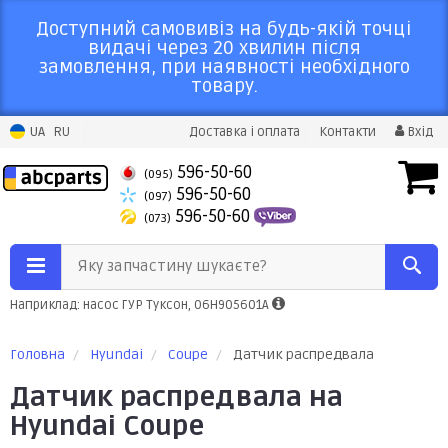
Доступний самовивіз на будь-якій точці
видачі через 20 хвилин після
замовлення, при наявності необхідного
товару.
UA
RU
Доставка і оплата
Контакти
Вхід
596-50-60
(095)
596-50-60
(097)
596-50-60
(073)
Яку запчастину шукаєте?
Наприклад: насос ГУР Туксон, 06H905601A
Головна
Hyundai
Coupe
Датчик распредвала
Датчик распредвала на
Hyundai Coupe