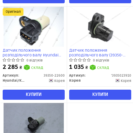
Оригінал
Датчик положення
Датчик положення
розподільчого валу Hyundai
розподільчого валу (39350-
Getz (02-06) 1.3i, Getz (06-) 1.6i
23910) FYC
0 відгуків
0 відгуків
(39350-22600) Mobis
2 285
1 035
₴
склад
₴
склад
Артикул:
39350-22600
Артикул:
'3935023910
Hyundai/Kia/Mobis
Корея
Корея
Корея
КУПИТИ
КУПИТИ