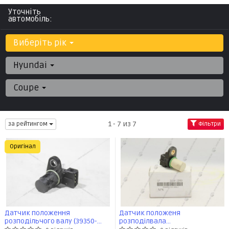
Уточніть
автомобіль:
Виберіть рік
Hyundai
Coupe
1 - 7 из 7
за рейтингом
Фільтри
Оригінал
Датчик положення
Датчик положеня
розподільчого валу (39350-
розподілвала