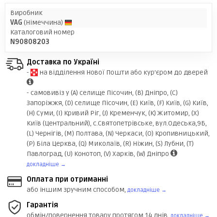
Виробник
VAG
(Німеччина)
Каталоговий номер
N90808203
Доставка по Україні
-
на відділення Нової Пошти або кур'єром до дверей
- самовивіз у (A) селище Пісочин, (B) Дніпро, (C)
Запоріжжя, (D) селище Пісочин, (E) Київ, (F) Київ, (G) Київ,
(H) Суми, (I) Кривий Ріг, (J) Кременчук, (K) Житомир, (X)
Київ (Центральний), с.Святопетрівське, вул.Одеська,9Б,
(L) Чернігів, (M) Полтава, (N) Черкаси, (O) Кропивницький,
(P) Біла Церква, (Q) Миколаїв, (R) Ніжин, (S) Лубни, (Т)
Павлоград, (U) Конотоп, (V) Харків, (W) Дніпро
докладніше →
Оплата при отриманні
або іншим зручним способом,
докладніше →
Гарантія
обмін/повернення товару протягом 14 днів,
докладніше →