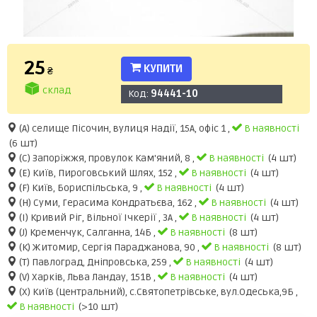
25
КУПИТИ
₴
склад
Код:
94441-10
(A) селище Пісочин, вулиця Надії, 15А, офіс 1 ,
В наявності
(6 шт)
(C) Запоріжжя, провулок Кам'яний, 8 ,
В наявності
(4 шт)
(E) Київ, Пироговський Шлях, 152 ,
В наявності
(4 шт)
(F) Київ, Бориспільська, 9 ,
В наявності
(4 шт)
(H) Суми, Герасима Кондратьєва, 162 ,
В наявності
(4 шт)
(I) Кривий Ріг, Вільної Ічкерії , 3А ,
В наявності
(4 шт)
(J) Кременчук, Салганна, 14Б ,
В наявності
(8 шт)
(K) Житомир, Сергія Параджанова, 90 ,
В наявності
(8 шт)
(Т) Павлоград, Дніпровська, 259 ,
В наявності
(4 шт)
(V) Харків, Льва Ландау, 151В ,
В наявності
(4 шт)
(X) Київ (Центральний), с.Святопетрівське, вул.Одеська,9Б ,
В наявності
(>10 шт)