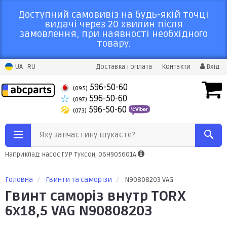
Доступний самовивіз на будь-якій точці
видачі через 20 хвилин після
замовлення, при наявності необхідного
товару.
UA
RU
Доставка і оплата
Контакти
Вхід
596-50-60
(095)
596-50-60
(097)
596-50-60
(073)
Яку запчастину шукаєте?
Наприклад: насос ГУР Туксон, 06H905601A
Головна
Гвинти та саморізи
N90808203 VAG
Гвинт саморіз внутр TORX
6х18,5 VAG N90808203