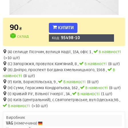
90
КУПИТИ
₴
склад
Код:
95498-10
(A) селище Пісочин, вулиця Надії, 15А, офіс 1 ,
В наявності
(>10 шт)
(C) Запоріжжя, провулок Кам'яний, 8 ,
В наявності
(8 шт)
(B) Дніпро, проспект Богдана Хмельницького, 156В ,
В
наявності
(8 шт)
(F) Київ, Бориспільська, 9 ,
В наявності
(8 шт)
(H) Суми, Герасима Кондратьєва, 162 ,
В наявності
(8 шт)
(I) Кривий Ріг, Вільної Ічкерії , 3А ,
В наявності
(1 шт)
(X) Київ (Центральний), с.Святопетрівське, вул.Одеська,9Б ,
В наявності
(>10 шт)
Виробник
VAG
(Німеччина)