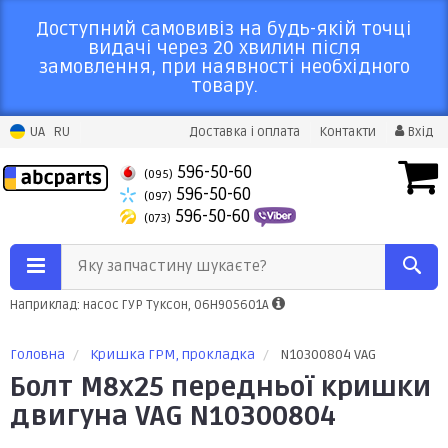
Доступний самовивіз на будь-якій точці
видачі через 20 хвилин після
замовлення, при наявності необхідного
товару.
UA
RU
Доставка і оплата
Контакти
Вхід
596-50-60
(095)
596-50-60
(097)
596-50-60
(073)
Яку запчастину шукаєте?
Наприклад: насос ГУР Туксон, 06H905601A
Головна
Кришка ГРМ, прокладка
N10300804 VAG
Болт М8х25 передньої кришки
двигуна VAG N10300804