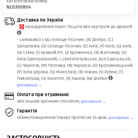
Каталоговий номер
N10300804
Доставка по Україні
-
на відділення Нової Пошти або кур'єром до дверей
- самовивіз у (A) селище Пісочин, (B) Дніпро, (C)
Запоріжжя, (D) селище Пісочин, (E) Київ, (F) Київ, (G) Київ,
(H) Суми, (I) Кривий Ріг, (J) Кременчук, (K) Житомир, (X)
Київ (Центральний), с.Святопетрівське, вул.Одеська,9Б,
(L) Чернігів, (M) Полтава, (N) Черкаси, (O) Кропивницький,
(P) Біла Церква, (Q) Миколаїв, (R) Ніжин, (S) Лубни, (Т)
Павлоград, (U) Конотоп, (V) Харків, (W) Дніпро
докладніше →
Оплата при отриманні
або іншим зручним способом,
докладніше →
Гарантія
обмін/повернення товару протягом 14 днів,
докладніше →