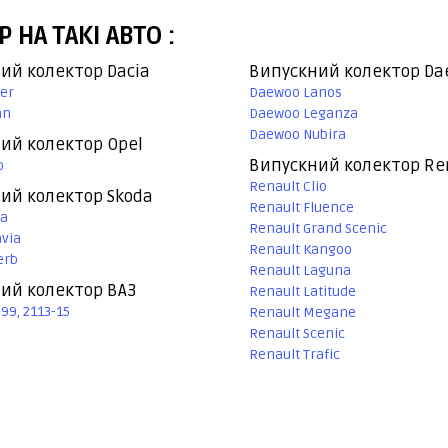
НА ТАКІ АВТО :
ий колектор Dacia
Випускний колектор Da
ter
Daewoo Lanos
an
Daewoo Leganza
Daewoo Nubira
ий колектор Opel
Випускний колектор Re
o
Renault Clio
ий колектор Skoda
Renault Fluence
ia
Renault Grand Scenic
avia
Renault Kangoo
erb
Renault Laguna
ий колектор ВАЗ
Renault Latitude
99, 2113-15
Renault Megane
Renault Scenic
Renault Trafic