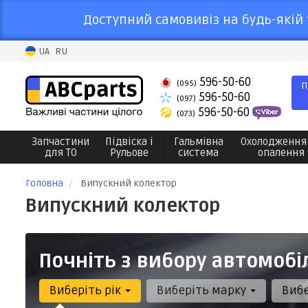
Доступний самовивіз на будь-якій 
UA
RU
596-50-60
(095)
П
596-50-60
(097)
596-50-60
(073)
Запчастини
Підвіска і
Гальмівна
Охолодження
для ТО
Рульове
система
опалення
Головна
Випускний колектор
Випускний колектор
Почніть з вибору автомобі
Виберіть рік
Виберіть марку
Виб