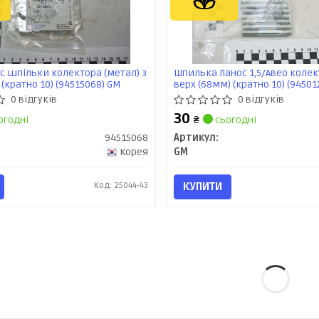
с шпільки колектора (метал) з
Шпилька Ланос 1,5/Авео колек
(кратно 10) (94515068) GM
верх (68мм) (кратно 10) (94501
0 відгуків
0 відгуків
30
огодні
₴
сьогодні
94515068
Артикул:
Корея
GM
Код: 25044-43
КУПИТИ