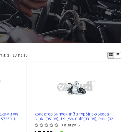
ати:
1 - 18 из 18
адками VW
Колектор випускний з турбіною Skoda
31572501)
Fabia (05-08), 1.9L/VW Golf (03-06), Polo (02-
08) VIKA
0 відгуків