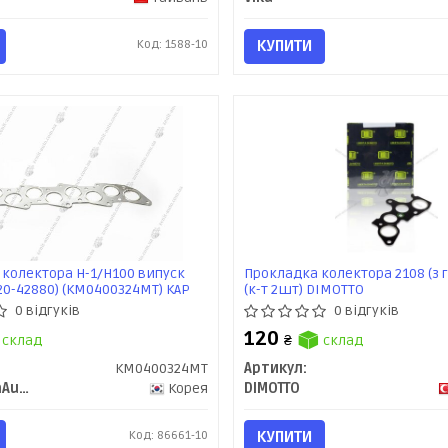
Код: 1588-10
КУПИТИ
колектора H-1/H100 випуск
Прокладка колектора 2108 (з
20-42880) (KM0400324MT) KAP
(к-т 2шт) DIMOTTO
0 відгуків
0 відгуків
120
склад
₴
склад
KM0400324MT
Артикул:
KAP (KoreaAutoParts)
Корея
DIMOTTO
Код: 86661-10
КУПИТИ