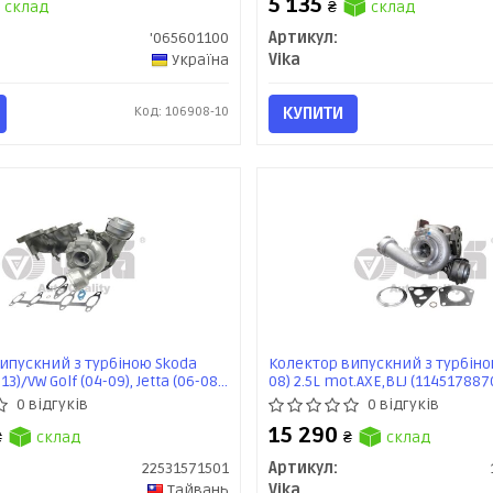
5 135
склад
₴
склад
'065601100
Артикул:
Україна
Vika
Код: 106908-10
КУПИТИ
ипускний з турбіною Skoda
Колектор випускний з турбіною
13)/VW Golf (04-09), Jetta (06-08),
08) 2.5L mot.AXE,BLJ (114517887
11), Touran (06-10) (22531571501)
0 відгуків
0 відгуків
15 290
₴
склад
₴
склад
22531571501
Артикул:
Тайвань
Vika