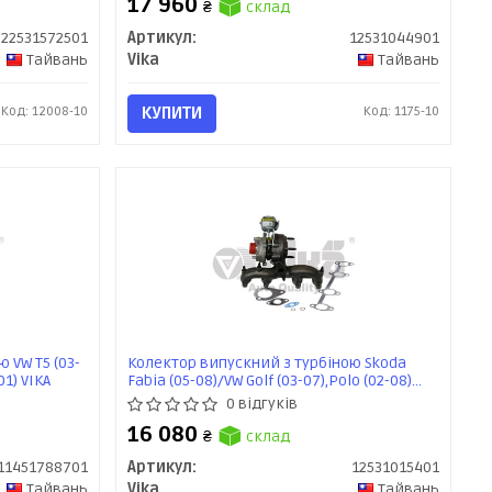
17 960
₴
склад
22531572501
Артикул:
12531044901
Тайвань
Vika
Тайвань
Код: 12008-10
КУПИТИ
Код: 1175-10
 VW T5 (03-
Колектор випускний з турбіною Skoda
01) VIKA
Fabia (05-08)/VW Golf (03-07),Polo (02-08)
(12531015401) VIKA
0 відгуків
16 080
₴
склад
11451788701
Артикул:
12531015401
Тайвань
Vika
Тайвань