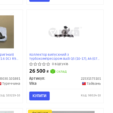
ригінал)
Коллектор випускний з
 1.6 DCI R9M
турбокомпресором Audi Q5 (10-17), A4 (07-
15) (22531575101) VIKA
0 відгуків
26 500
₴
склад
'B030.101881
Артикул:
22531575101
Туреччина
Vika
Тайвань
Код: 103219-10
КУПИТИ
Код: 98024-10