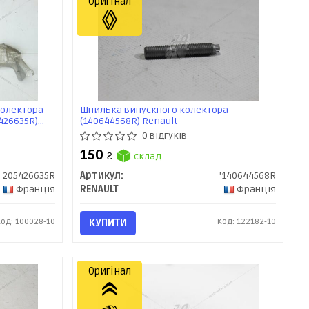
Оригінал
колектора
Шпилька випускного колектора
5426635R)
(140644568R) Renault
0 відгуків
150
₴
склад
205426635R
Артикул:
'140644568R
Франція
RENAULT
Франція
Код: 100028-10
КУПИТИ
Код: 122182-10
Оригінал