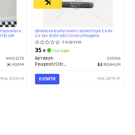
тора впуск
Шпилька выпускного колектора 1.4 8v -
276) GM
2.0 16v (0355 68) Citroen/Peugeot
0 відгуків
35
₴
сьогодні
94501276
Артикул:
035568
Корея
Peugeot/Citroen
Франція
Код: 22125-42
КУПИТИ
Код: 18776-37