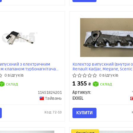
випускний з електричним
Колектор випускний (внутри о
м клапаном турбонагнітача
Renault Kadjar, Megane, Scenic
ідний важіль) VW Golf (12-14),
(B030.101881) EXXEL
0 відгуків
0 відгуків
), Polo (10 -) (11451824201) vika
1 355
склад
₴
склад
11451824201
Артикул:
Тайвань
EXXEL
Код: 72-10
КУПИТИ