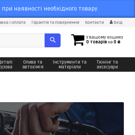
 при наявності необхідного товару.
вка і оплата
Гарантія та повернення
Контакти
Вхід
У вашому кошику
0 товарів
на
0 ₴
Деталі
Олива та
Інструменти та
Тюнінг та
кузова
автохімія
матеріали
аксесуари