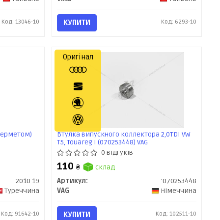
Код: 13046-10
КУПИТИ
Код: 6293-10
Оригінал
 герметом)
Втулка випускного коллектора 2,0TDI VW
T5, Touareg I (070253448) VAG
0 відгуків
110
₴
склад
2010 19
Артикул:
'070253448
Туреччина
VAG
Німеччина
Код: 91642-10
КУПИТИ
Код: 102511-10