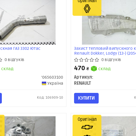
Оригінал
скная ГАЗ 3302 Ютас
Захист тепловий випускного 
Renault Dokker, Lodgy (13-) (20
Renault
0 відгуків
0 відгуків
470
склад
₴
склад
'065603100
Артикул:
Україна
RENAULT
Код: 106909-10
КУПИТИ
Оригінал