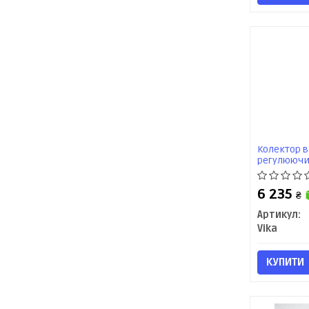
Колектор 
регулюючи
(довгий вих
Jetta (11-14
6 235
₴
Артикул:
Vika
КУПИТИ