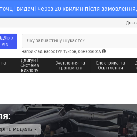
точці видачі через 20 хвилин після замовлення,
Доста
ідбір з
Яку запчастину шукаєте?
VIN
Наприклад: насос ГУР Туксон, 06H905601A
Двигун і
 та
Зчеплення та
Електрика та
Система
трансмісія
Освітлення
вихлопу
ля:
еріть модель