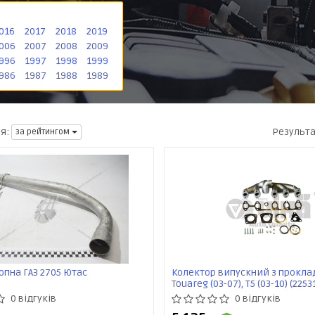
016
2017
2018
2019
006
2007
2008
2009
996
1997
1998
1999
986
1987
1988
1989
Результ
я:
за рейтингом
опна ГАЗ 2705 Ютас
Колектор випускний з прокл
Touareg (03-07), T5 (03-10) (225
VIKA
0 відгуків
0 відгуків