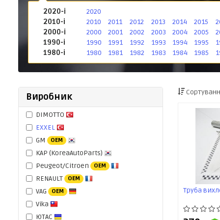
2020-і
2020
2010-і
2010
2011
2012
2013
2014
2015
2
2000-і
2000
2001
2002
2003
2004
2005
2
1990-і
1990
1991
1992
1993
1994
1995
1
1980-і
1980
1981
1982
1983
1984
1985
1
Сортуванн
Виробник
DIMOTTO
EXXEL
GM
OEM
KAP (KoreaAutoParts)
Peugeot/Citroen
OEM
RENAULT
OEM
Труба вихл
VAG
OEM
Vika
ЮТАС