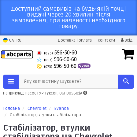
Доступний самовивіз на будь-якій точці
видачі через 20 хвилин після
замовлення, при наявності необхідного
товару.
UA
RU
Доставка і оплата
Контакти
Вхід
596-50-60
(095)
596-50-60
(097)
596-50-60
(073)
Яку запчастину шукаєте?
Наприклад: насос ГУР Туксон, 06H905601A
Головна
Chevrolet
Evanda
Стабілізатор, втулки стабілізатора
Стабілізатор, втулки
стабілізатора на Chevrolet