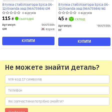
Втулка стабілізатора Epica 06-
Втулка стабілізатора Epica 06-
12/Evanda зад (96475984) GM
12/Evanda зад (96475984) NG
0 відгуків
0 відгуків
115
45
₴
сьогодні
₴
склад
Артикул:
96475984
Артикул:
'96475984
GM
Корея
НГ
КУПИТИ
КУПИТИ
Не можете знайти деталь?