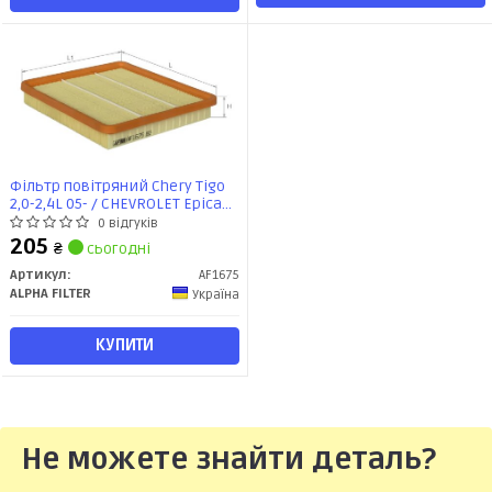
Фільтр повітряний Chery Tigo
2,0-2,4L 05- / CHEVROLET Epica
2,0-2,5L 06-, Evanda 2,0L 02-
0 відгуків
(AF1675) Альфа
205
₴
сьогодні
Артикул:
AF1675
ALPHA FILTER
Україна
КУПИТИ
Не можете знайти деталь?