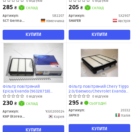
(05-) (SB 2207) SCT
(SX2907) SHAFER
0 відгуків
0 відгуків
285
205
₴
склад
₴
склад
Артикул:
SB2207
Артикул:
SX2907
SCT Germany
SHAFER
Німеччина
Австрія
КУПИТИ
КУПИТИ
Фільтр повітряний
Фільтр повітряний Chery Tiggo
Epica/Evanda (96328718)
2.0/Daewoo/Chevrolet Evanda
KG0200024 KAP
(02-) (20332) JAPKO
0 відгуків
0 відгуків
295
230
₴
сьогодні
₴
склад
Артикул:
20332
Артикул:
'KG0200024
JAPKO
Італія
KAP (KoreaAutoParts)
Корея
КУПИТИ
КУПИТИ