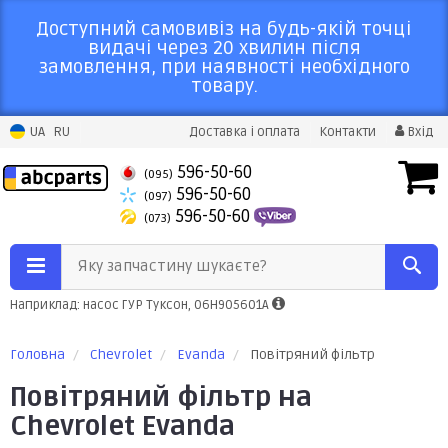
Доступний самовивіз на будь-якій точці
видачі через 20 хвилин після
замовлення, при наявності необхідного
товару.
UA
RU
Доставка і оплата
Контакти
Вхід
596-50-60
(095)
596-50-60
(097)
596-50-60
(073)
Яку запчастину шукаєте?
Наприклад: насос ГУР Туксон, 06H905601A
Головна
Chevrolet
Evanda
Повітряний фільтр
Повітряний фільтр на
Chevrolet Evanda