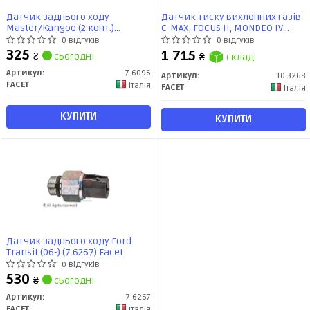
Датчик заднього ходу
Датчик тиску вихлопних газів
Master/Kangoo (2 конт.)
C-MAX, FOCUS II, MONDEO IV
(7.6096) Facet
1.6D-2.7D 01- (10.3268) Facet
0 відгуків
0 відгуків
325
1 715
₴
сьогодні
₴
склад
Артикул:
7.6096
Артикул:
10.3268
FACET
Італія
FACET
Італія
КУПИТИ
КУПИТИ
Датчик заднього ходу Ford
Transit (06-) (7.6267) Facet
0 відгуків
530
₴
сьогодні
Артикул:
7.6267
FACET
Італія