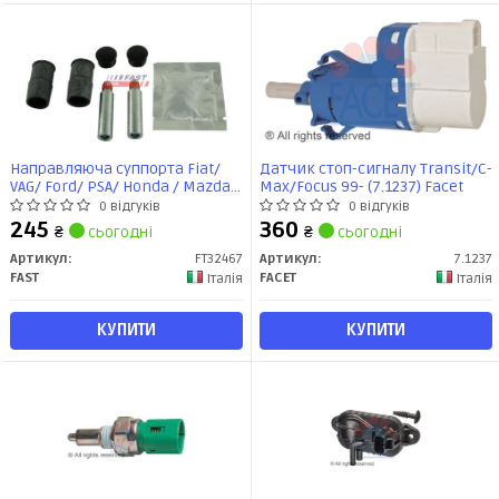
Направляюча суппорта Fiat/
Датчик стоп-сигналу Transit/C-
VAG/ Ford/ PSA/ Honda / Mazda/
Max/Focus 99- (7.1237) Facet
Chrysler/ BMW/ Opel/ Renault /
0 відгуків
0 відгуків
Hyundai (+гумки) 12мм ATE
245
360
₴
сьогодні
₴
сьогодні
(FT32467) Fast
Артикул:
FT32467
Артикул:
7.1237
FAST
FACET
Італія
Італія
КУПИТИ
КУПИТИ