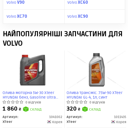
Volvo
V90
Volvo
XC60
Volvo
XC70
Volvo
XC90
НАЙПОПУЛЯРНІШІ ЗАПЧАСТИНИ ДЛЯ
VOLVO
Олива моторна 5W-30 Xteer
Олива трансміс. 75W-90 XTeer
HYUNDAI бенз, Gasoline Ultra
HYUNDAI GL-4, 1л, синт
Protection SP/GF-6, 4л, синт
0 відгуків
0 відгуків
1 860
320
₴
склад
₴
склад
Артикул:
1041002
Артикул:
1011435
XTeer
XTeer
Корея
Корея