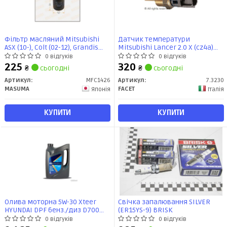
Фільтр масляний Mitsubishi
Датчик температури
ASX (10-), Colt (02-12), Grandis
Mitsubishi Lancer 2.0 X (cz4a)
(03-10), Lancer (00-07),
(08-16) (7.3230) Facet
0 відгуків
0 відгуків
Outlander (05-) (MFC-1426)
225
320
₴
сьогодні
₴
сьогодні
MASUMA
Артикул:
MFC1426
Артикул:
7.3230
MASUMA
FACET
Японія
Італія
КУПИТИ
КУПИТИ
Олива моторна 5W-30 Xteer
Свічка запалювання SILVER
HYUNDAI DPF бенз./диз D700
(ER15YS-9) BRISK
API SP, ACEA C2/C3, 6л, синт
0 відгуків
0 відгуків