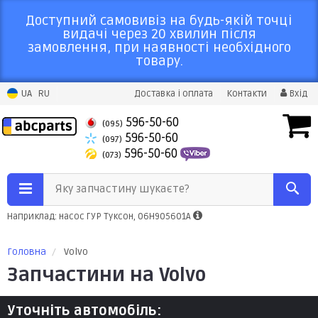
Доступний самовивіз на будь-якій точці
видачі через 20 хвилин після
замовлення, при наявності необхідного
товару.
UA
RU
Доставка і оплата
Контакти
Вхід
596-50-60
(095)
596-50-60
(097)
596-50-60
(073)
Яку запчастину шукаєте?
Наприклад: насос ГУР Туксон, 06H905601A
Головна
Volvo
Запчастини на Volvo
Уточніть автомобіль: