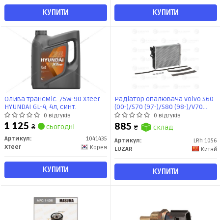
КУПИТИ
КУПИТИ
Олива трансміс. 75W-90 Xteer
Радіатор опалювача Volvo S60
HYUNDAI GL-4, 4л, синт.
(00-)/S70 (97-)/S80 (98-)/V70
(00-)/XC70 (00-)/XC90 (02-) (LRh
0 відгуків
0 відгуків
1056) Luzar
1 125
885
₴
сьогодні
₴
склад
Артикул:
1041435
Артикул:
LRh 1056
XTeer
Корея
LUZAR
Китай
КУПИТИ
КУПИТИ