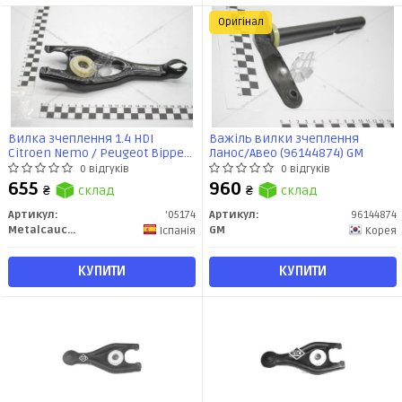
Оригінал
Вилка зчеплення 1.4 HDI
Важіль вилки зчеплення
Citroen Nemo / Peugeot Bipper,
Ланос/Авео (96144874) GM
206 (05174) Metalcaucho
0 відгуків
0 відгуків
655
960
₴
склад
₴
склад
Артикул:
'05174
Артикул:
96144874
Metalcaucho
GM
Іспанія
Корея
КУПИТИ
КУПИТИ