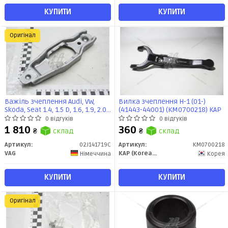
КУПИТИ
КУПИТИ
Оригінал
Важiль зчеплення Audi, VW,
Вилка зчеплення H-1 (01-)
Skoda, Seat 1.4, 1.5 D, 1.6, 1.9, 2.0
(41443-44001) (KM0700218) KAP
D, 2.5 (2004-) (02J141719C) VAG
0 відгуків
0 відгуків
1 810
360
₴
склад
₴
склад
Артикул:
02J141719C
Артикул:
KM0700218
VAG
KAP (KoreaAutoParts)
Німеччина
Корея
КУПИТИ
КУПИТИ
Оригінал