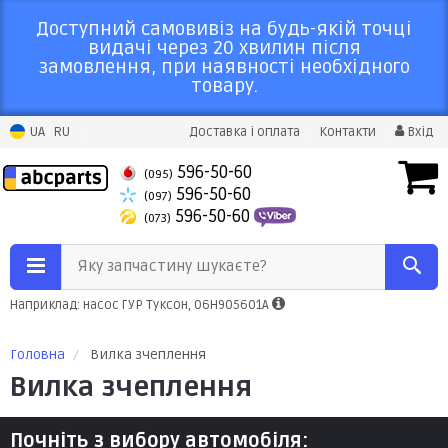
Доступний самовивіз на будь-якій точці
видачі через 20 хвилин після
замовлення, при наявності необхідного
товару.
UA
RU
Доставка і оплата
Контакти
Вхід
596-50-60
(095)
596-50-60
(097)
596-50-60
(073)
Яку запчастину шукаєте?
Наприклад: насос ГУР Туксон, 06H905601A
Головна
Вилка зчеплення
Вилка зчеплення
Почніть з вибору автомобіля: