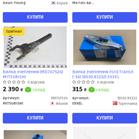
Geun Young
Метиз-Авто
Корея
КУПИТИ
КУПИТИ
Оригінал
Вилка зчеплення (MD747524)
Вилка зчеплення Ford Transit
MITSUBISHI
(-14) (B030.81132) EXXEL
0 відгуків
0 відгуків
2 390
315
₴
склад
₴
склад
Артикул:
MD747524
Артикул:
'B030.81132
MITSUBISHI
EXXEL
Японія
Туреччина
КУПИТИ
КУПИТИ