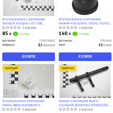
Втулка вилки сцепления
Втулка вилки зчеплення
Renault Kangoo I (97-08)
нижня Fiat Bravo, Doblo, Punto
(7700715851) Renault
(FT62434) Fast
0 відгуків
0 відгуків
85
140
₴
склад
₴
склад
Артикул:
7700715851
Артикул:
FT62434
RENAULT
FAST
Франція
Італія
КУПИТИ
КУПИТИ
Оригінал
Оригінал
Втулка вилки зчеплення
Вилка зчеплення Матіз
Ланос/Авео вичавного
0,8/Spark (важель) (94580193)
підшипника (96285014) GM
GM
0 відгуків
0 відгуків