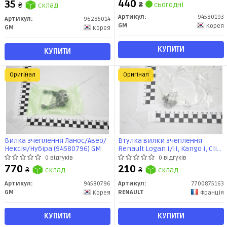
440
35
₴
сьогодні
₴
склад
Артикул:
94580193
Артикул:
96285014
GM
Корея
GM
Корея
КУПИТИ
КУПИТИ
Оригінал
Оригінал
Вилка зчеплення Ланос/Авео/
Втулка вилки зчеплення
Нексія/Нубіра (94580796) GM
Renault Logan I/II, Kango I, Clio
II, Megane, Laguna
0 відгуків
0 відгуків
(7700875163) Renault
770
210
₴
склад
₴
склад
Артикул:
94580796
Артикул:
7700875163
GM
RENAULT
Корея
Франція
КУПИТИ
КУПИТИ