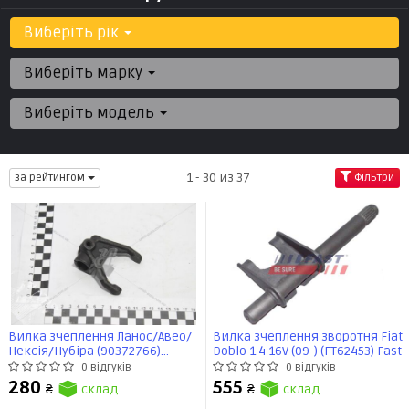
Виберіть рік
Виберіть марку
Виберіть модель
1 - 30 из 37
за рейтингом
Фільтри
Вилка зчеплення Ланос/Авео/
Вилка зчеплення зворотня Fiat
Нексія/Нубіра (90372766)
Doblo 1.4 16V (09-) (FT62453) Fast
Genuine
0 відгуків
0 відгуків
280
555
₴
склад
₴
склад