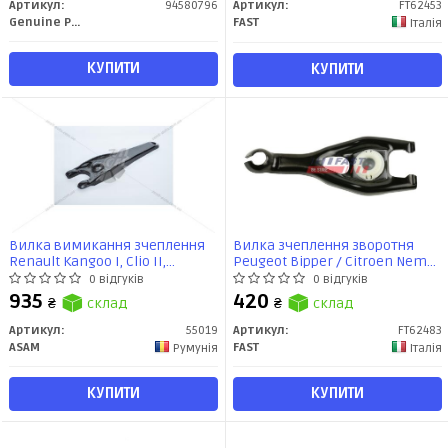
Артикул:
94580796
Артикул:
FT62453
Genuine Parts
FAST
Італія
КУПИТИ
КУПИТИ
Вилка вимикання зчеплення
Вилка зчеплення зворотня
Renault Kangoo I, Clio II,
Peugeot Bipper / Citroen Nemo
Megane, Scenic (55019) ASAM
1.4 i - 1.4 HDI (08-) (FT62483) Fast
0 відгуків
0 відгуків
935
420
₴
склад
₴
склад
Артикул:
55019
Артикул:
FT62483
ASAM
FAST
Румунія
Італія
КУПИТИ
КУПИТИ