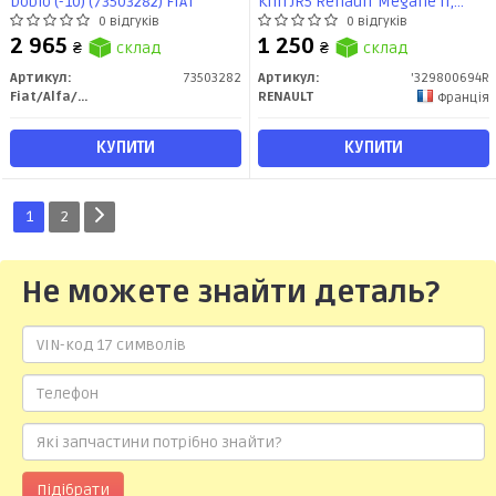
Doblo (-10) (73503282) FIAT
КПП JR5 RenaulT Megane II,
Scenic II, Clio III, Kangoo I
0 відгуків
0 відгуків
(329800694R) Renault
2 965
1 250
₴
склад
₴
склад
Артикул:
73503282
Артикул:
'329800694R
Fiat/Alfa/Lancia
RENAULT
Франція
КУПИТИ
КУПИТИ
1
2
Не можете знайти деталь?
Підібрати