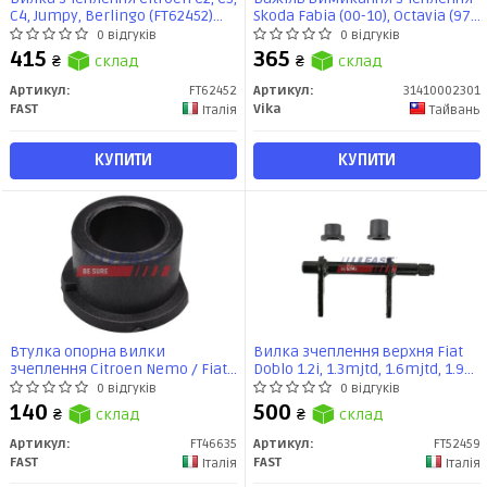
C4, Jumpy, Berlingo (FT62452)
Skoda Fabia (00-10), Octavia (97-
Fast
13, 13-)/VW Golf (03-), Jetta (06-),
0 відгуків
0 відгуків
Passat (06-), Polo (02-)
415
365
₴
склад
₴
склад
(31410002301) VIKA
Артикул:
FT62452
Артикул:
31410002301
FAST
Vika
Італія
Тайвань
КУПИТИ
КУПИТИ
Втулка опорна вилки
Вилка зчеплення верхня Fiat
зчеплення Citroen Nemo / Fiat
Doblo 1.2i, 1.3mjtd, 1.6mjtd, 1.9d,
Doblo (FT46635) Fast
1.9jtd, 1.9mjtd (00-16) (FT52459)
0 відгуків
0 відгуків
Fast
140
500
₴
склад
₴
склад
Артикул:
FT46635
Артикул:
FT52459
FAST
FAST
Італія
Італія