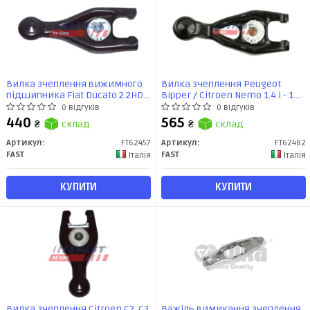
Вилка зчеплення вижимного
Вилка зчеплення Peugeot
підшипника Fiat Ducato 2.2HDI/
Bipper / Citroen Nemo 1.4 i - 1.4
Citroen Jumper, С4 / Peugeot
HDI (08-) (FT62482) Fast
0 відгуків
0 відгуків
Boxer, 307 (06-) (FT62457) Fast
440
565
₴
склад
₴
склад
Артикул:
FT62457
Артикул:
FT62482
FAST
FAST
Італія
Італія
КУПИТИ
КУПИТИ
Вилка зчеплення Citroen C2, C3,
Важіль вимикання зчеплення