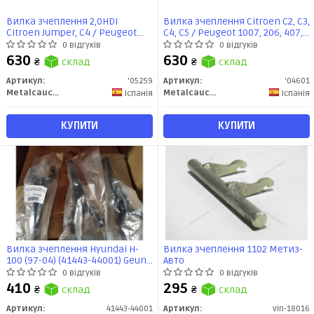
Вилка зчеплення 2,0HDI
Вилка зчеплення Citroen C2, C3,
Citroen Jumper, С4 / Peugeot
C4, C5 / Peugeot 1007, 206, 407,
Boxer, 307 2006- (05259)
Partner 1.4-2.2 (98-) (04601)
0 відгуків
0 відгуків
Metalcaucho
Metalcaucho
630
630
₴
склад
₴
склад
Артикул:
'05259
Артикул:
'04601
Metalcaucho
Metalcaucho
Іспанія
Іспанія
КУПИТИ
КУПИТИ
Вилка зчеплення Hyundai H-
Вилка зчеплення 1102 Метиз-
100 (97-04) (41443-44001) Geun
Авто
Young
0 відгуків
0 відгуків
410
295
₴
склад
₴
склад
Артикул:
41443-44001
Артикул:
vin-18016