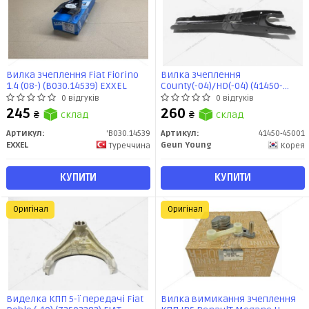
Вилка зчеплення Fiat Fiorino
Вилка зчеплення
1.4 (08-) (B030.14539) EXXEL
County(-04)/HD(-04) (41450-
45001) Geun Young
0 відгуків
0 відгуків
245
260
₴
склад
₴
склад
Артикул:
'B030.14539
Артикул:
41450-45001
EXXEL
Geun Young
Туреччина
Корея
КУПИТИ
КУПИТИ
Оригінал
Оригінал
Виделка КПП 5-ї передачі Fiat
Вилка вимикання зчеплення