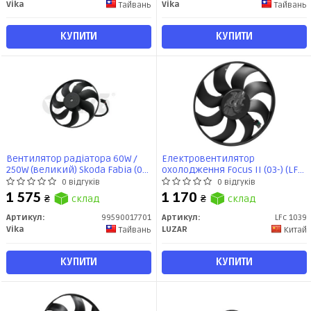
Vika
Vika
Тайвань
Тайвань
КУПИТИ
КУПИТИ
Вентилятор радіатора 60W /
Електровентилятор
250W (великий) Skoda Fabia (00-
охолодження Focus II (03-) (LFc
07), Octavia (96-10) / VW Golf (04-
1039) Luzar
0 відгуків
0 відгуків
13,11 -), Passat (05-10,10-14)
1 575
1 170
₴
склад
₴
склад
(99590017701) VIKA
Артикул:
99590017701
Артикул:
LFc 1039
Vika
LUZAR
Тайвань
Китай
КУПИТИ
КУПИТИ