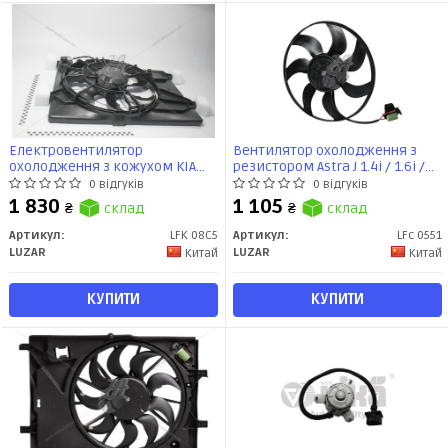
Електровентилятор
Вентилятор охолодження з
охолодження з кожухом KIA
резистором Astra J 1.4i / 1.6i /
Sorento III (14-) 2.4i (LFK 08C5)
1.8i / 1.6T / 1.4T (10-) (LFc 0551)
0 відгуків
0 відгуків
Luzar
Luzar
1 830
1 105
₴
склад
₴
склад
Артикул:
LFK 08C5
Артикул:
LFc 0551
LUZAR
LUZAR
Китай
Китай
КУПИТИ
КУПИТИ