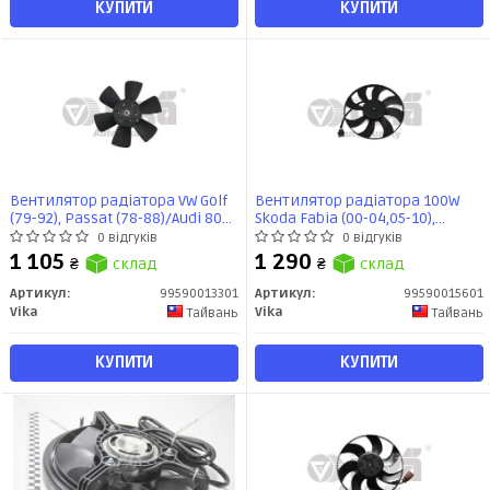
КУПИТИ
КУПИТИ
Вентилятор радіатора VW Golf
Вентилятор радіатора 100W
(79-92), Passat (78-88)/Audi 80
Skoda Fabia (00-04,05-10),
(79-87)/Seat Ibiza (93-96, 97-99),
Roomster (06-10)/VW Polo (02-
0 відгуків
0 відгуків
Toledo (92-96, 97-99)
10)/Seat Ibiza (02-05,06-10)
1 105
1 290
₴
склад
₴
склад
(99590013301) VIKA
(99590015601) VIKA
Артикул:
99590013301
Артикул:
99590015601
Vika
Vika
Тайвань
Тайвань
КУПИТИ
КУПИТИ