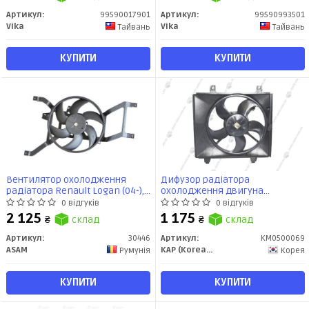
(99590993501) VIKA
Артикул:
99590017901
Артикул:
99590993501
Vika
Vika
Тайвань
Тайвань
КУПИТИ
КУПИТИ
Вентилятор охолодження
Дифузор радіатора
радіатора Renault Logan (04-),
охолодження двигуна
Sandero (08-) 1,5 dCI б/конд (Е4)
(дифф+мотор+вентилятор)
0 відгуків
0 відгуків
(30446) Asam
(25380-17030) Matrix(01-)
2 125
1 175
₴
склад
₴
склад
(KM0500069) KAP
Артикул:
30446
Артикул:
KM0500069
ASAM
KAP (KoreaAutoParts)
Румунія
Корея
КУПИТИ
КУПИТИ