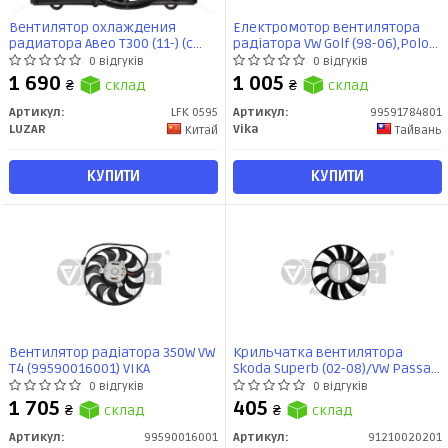
Вентилятор охлаждения
Електромотор вентилятора
радиатора Авео T300 (11-) (с
радіатора VW Golf (98-06),Polo
кожухом) (LFK 0595) Luzar
(05-08)/Audi A3 (97-03),TT (99-06)
0 відгуків
0 відгуків
(99591784801) VIKA
1 690
1 005
₴
склад
₴
склад
Артикул:
LFK 0595
Артикул:
99591784801
LUZAR
Vika
Китай
Тайвань
КУПИТИ
КУПИТИ
Вентилятор радіатора 350W VW
Крильчатка вентилятора
T4 (99590016001) VIKA
Skoda Superb (02-08)/VW Passat
(97-05)/Audi A4 (95-05),A6 (98-05)
0 відгуків
0 відгуків
(91210020201) VIKA
1 705
405
₴
склад
₴
склад
Артикул:
99590016001
Артикул:
91210020201