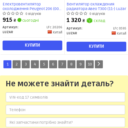
Електровентилятор
Вентилятор охлаждения
охолодження Peugeot 206 (00-)
радиатора Авео T300 (11-) Luzar
1.6i / 1.1i / 1.4i / 2.0i (LFc 20206)
0 відгуків
0 відгуків
Luzar
915
1 320
₴
сьогодні
₴
склад
Артикул:
LFc 20206
Артикул:
LFc 0595
LUZAR
Китай
LUZAR
Китай
КУПИТИ
КУПИТИ
1
2
3
4
5
6
7
8
9
10
Не можете знайти деталь?