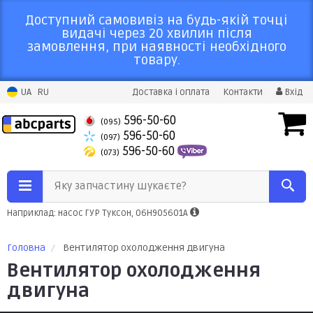
Доступний самовивіз на будь-якій точці
видачі через 20 хвилин після
замовлення, при наявності необхідного
товару.
UA
RU
Доставка і оплата
Контакти
Вхід
596-50-60
(095)
596-50-60
(097)
596-50-60
(073)
Яку запчастину шукаєте?
Наприклад: насос ГУР Туксон, 06H905601A
Головна
Вентилятор охолодження двигуна
Вентилятор охолодження
двигуна