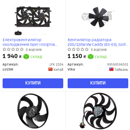
Електровентилятор
Вентилятор радіатора
охолодження Opel Insignia
200/120W VW Caddy (83-03), Golf
(08-) 2.0T/2.0D (2 вент.) (з
(75-96), Passat (74-93)
0 відгуків
0 відгуків
кожухом) (LFK 2104) Luzar
(99590596501) VIKA
1 940
1 150
₴
склад
₴
склад
Артикул:
LFK 2104
Артикул:
99590596501
LUZAR
Vika
Китай
Тайвань
КУПИТИ
КУПИТИ