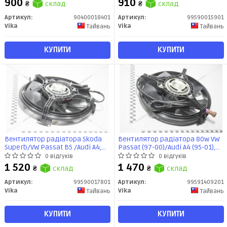
900
910
₴
склад
₴
склад
Артикул:
90400018401
Артикул:
99590015901
Vika
Vika
Тайвань
Тайвань
КУПИТИ
КУПИТИ
Вентилятор радіатора Skoda
Вентилятор радіатора 80w VW
Superb/VW Passat B5 /Audi A4,
Passat (97-00)/Audi A4 (95-01),
A6, A8 (98-05) 250W; 280мм
A6 (97-01) (99591409201) VIKA
0 відгуків
0 відгуків
(99590017801) VIKA
1 520
1 470
₴
склад
₴
склад
Артикул:
99590017801
Артикул:
99591409201
Vika
Vika
Тайвань
Тайвань
КУПИТИ
КУПИТИ