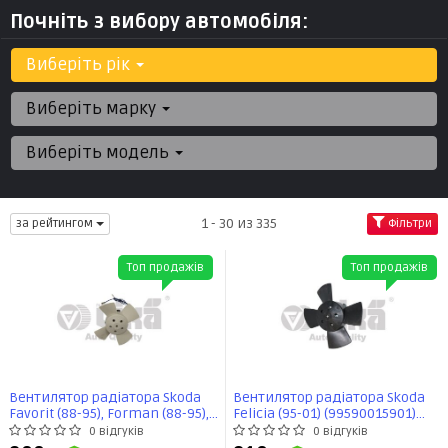
Почніть з вибору автомобіля:
Виберіть рік
Виберіть марку
Виберіть модель
1 - 30 из 335
за рейтингом
Фільтри
Топ продажів
Топ продажів
Вентилятор радіатора Skoda
Вентилятор радіатора Skoda
Favorit (88-95), Forman (88-95),
Felicia (95-01) (99590015901)
Felicia (95-01) (90400018401)
VIKA
0 відгуків
0 відгуків
VIKA