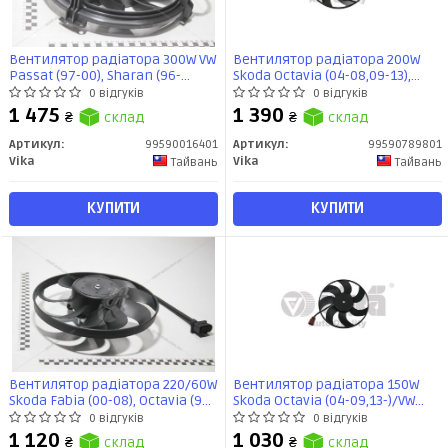
Вентилятор радіатора 300W VW
Вентилятор радіатора 200W
Passat (97-00), Sharan (96-
Skoda Octavia (04-08,09-13),
00)/Audi A4 (95-01), A6 (97-
Superb (08-13,14-)/VW Passat
0 відгуків
0 відгуків
01)/Seat Alhambra (96-00)
(06-07)/Audi A3 (04-13)
1 475
1 390
₴
склад
₴
склад
(99590016401) VIKA
(99590789801) VIKA
Артикул:
99590016401
Артикул:
99590789801
Vika
Vika
Тайвань
Тайвань
КУПИТИ
КУПИТИ
Вентилятор радіатора 220/60W
Вентилятор радіатора 150W
Skoda Fabia (00-08), Octavia (97-
Skoda Octavia (04-09,13-)/VW
11)/VW Golf (03-06), Polo (02-10)
Caddy (04-), Golf (04-), Passat
0 відгуків
0 відгуків
(99590017901) VIKA
(06-11), Polo (10-)/Audi A3 (04-)
1 120
1 030
₴
склад
₴
склад