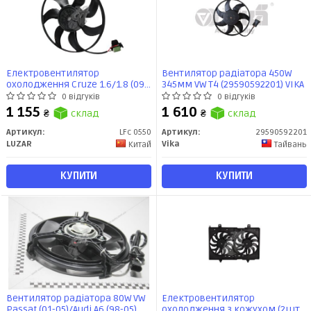
Електровентилятор
Вентилятор радіатора 450W
охолодження Cruze 1.6/1.8 (09-)
345мм VW T4 (29590592201) VIKA
МКПП (LFc 0550) Luzar
0 відгуків
0 відгуків
1 155
1 610
₴
склад
₴
склад
Артикул:
LFc 0550
Артикул:
29590592201
LUZAR
Vika
Китай
Тайвань
КУПИТИ
КУПИТИ
Вентилятор радіатора 80W VW
Електровентилятор
Passat (01-05)/Audi A6 (98-05)
охолодження з кожухом (2шт)