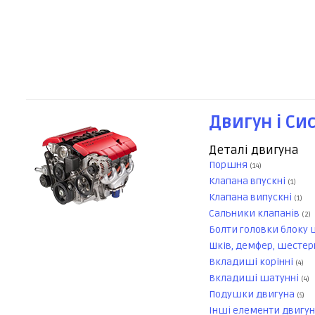
Двигун і Си
Деталі двигуна
Поршня
(14)
Клапана впускні
(1)
Клапана випускні
(1)
Сальники клапанів
(2)
Болти головки блоку 
Шків, демфер, шестер
Вкладиші корінні
(4)
Вкладиші шатунні
(4)
Подушки двигуна
(5)
Інші елементи двигу