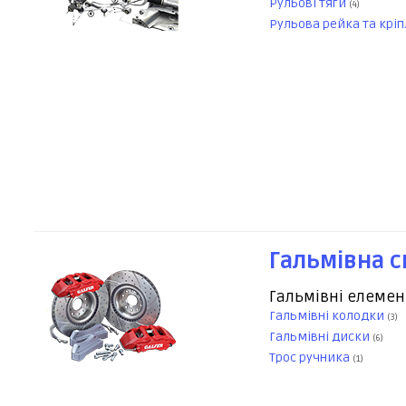
Рульові тяги
(4)
Рульова рейка та крі
Гальмівна 
Гальмівні елеме
Гальмівні колодки
(3)
Гальмівні диски
(6)
Трос ручника
(1)