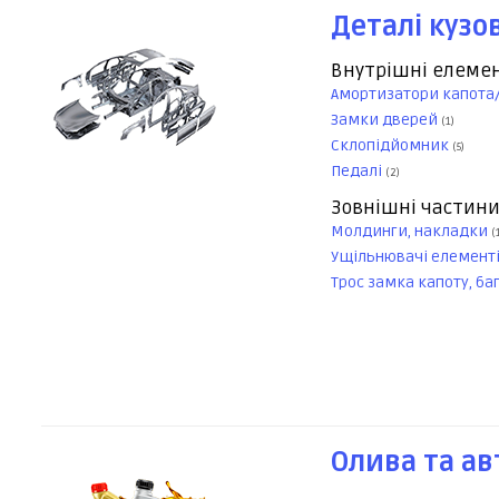
Деталі кузо
Внутрішні елеме
Амортизатори капота
Замки дверей
(1)
Склопідйомник
(5)
Педалі
(2)
Зовнішні частин
Молдинги, накладки
(
Ущільнювачі елемент
Трос замка капоту, ба
Олива та ав