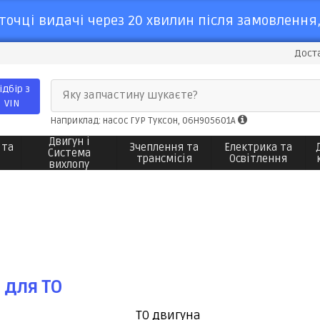
точці видачі через 20 хвилин після замовлення,
Доста
ідбір з
Яку запчастину шукаєте?
VIN
Наприклад: насос ГУР Туксон, 06H905601A
Двигун і
 та
Зчеплення та
Електрика та
Система
трансмісія
Освітлення
вихлопу
 для ТО
ТО двигуна