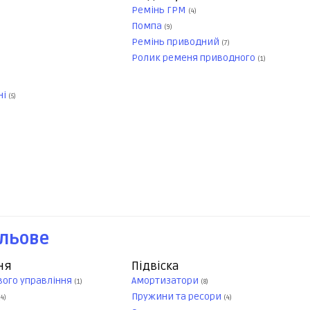
Ремінь ГРМ
(4)
Помпа
(9)
Ремінь приводний
(7)
Ролик ременя приводного
(1)
ні
(5)
ульове
ня
Підвіска
вого управління
Амортизатори
(1)
(8)
Пружини та ресори
(4)
(4)