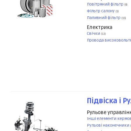
Повітряний фільтр
(8)
Фільтр салону
(5)
Паливний фільтр
(15)
Електрика
Свічки
(13)
Провода високовольт
Підвіска і Р
Рульове управлін
Інші елементи кермо
Рульові наконечники