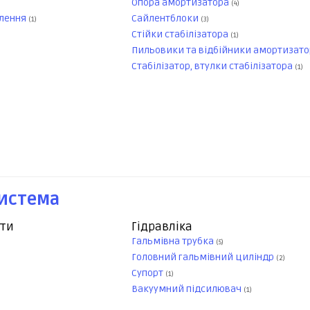
Опора амортизатора
(4)
плення
Сайлентблоки
(1)
(3)
Стійки стабілізатора
(1)
Пильовики та відбійники амортизато
Стабілізатор, втулки стабілізатора
(1)
система
нти
Гідравліка
Гальмівна трубка
(5)
Головний гальмівний циліндр
(2)
Супорт
(1)
Вакуумний підсилювач
(1)