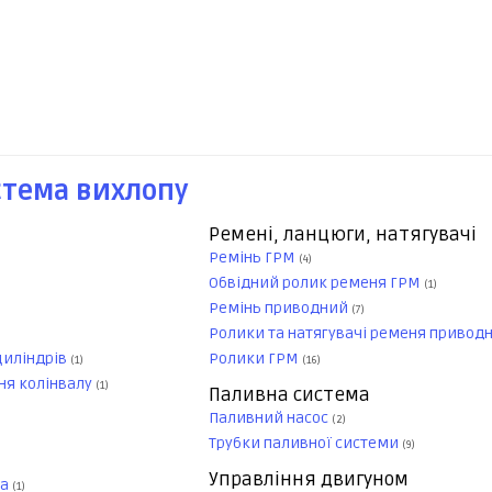
стема вихлопу
Ремені, ланцюги, натягувачі
Ремінь ГРМ
(4)
Обвідний ролик ременя ГРМ
(1)
Ремінь приводний
(7)
Ролики та натягувачі ременя привод
циліндрів
Ролики ГРМ
(1)
(16)
ня колінвалу
(1)
Паливна система
Паливний насос
(2)
Трубки паливної системи
(9)
Управління двигуном
на
(1)