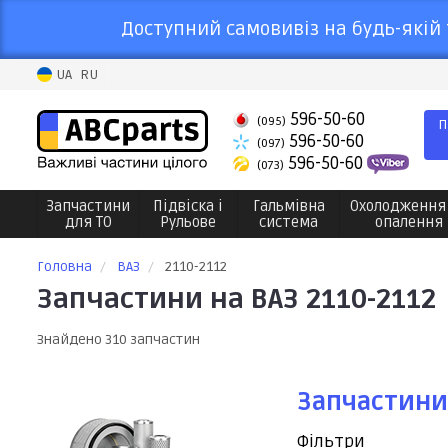
Доступний самовивіз на будь-якій 
UA
RU
596-50-60
(095)
П
596-50-60
(097)
596-50-60
(073)
Запчастини
Підвіска і
Гальмівна
Охолодження
для ТО
Рульове
система
опалення
Головна
ВАЗ
2110-2112
Запчастини на ВАЗ 2110-2112
Знайдено 310 запчастин
Запчастини
Фільтри