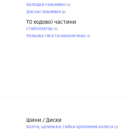
Колодки гальмівні
(3)
Диски гальмівні
(6)
ТО ходової частини
Стабілізатор
(1)
Рульова тяга та наконечник
(1)
Шини / Диски
Болти, шпильки, гайки кріплення колеса
(1)