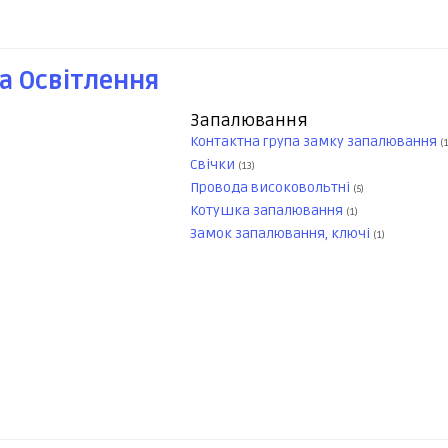
а Освітлення
Запалювання
Контактна група замку запалювання
(1
Свічки
(13)
Провода високовольтні
(5)
Котушка запалювання
(1)
Замок запалювання, ключі
(1)