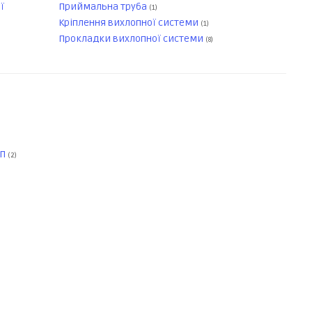
ї
Приймальна труба
(1)
Кріплення вихлопної системи
(1)
Прокладки вихлопної системи
(8)
ПП
(2)