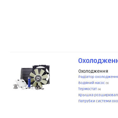
Охолодженн
Охолодження
Радіатор охолодженн
Водяний насос
(9)
Термостат
(4)
Крышка розширюваль
Патрубки системи ох