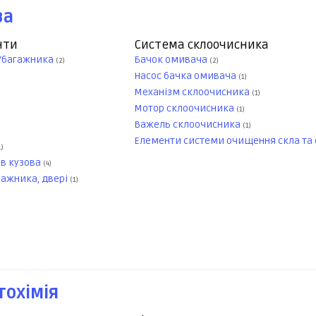
ва
нти
Система склоочисника
/багажника
Бачок омивача
(2)
(2)
Насос бачка омивача
(1)
Механізм склоочисника
(1)
Мотор склоочисника
(1)
Важель склоочисника
(1)
и
Елементи системи очищення скла та
1)
ів кузова
(4)
гажника, двері
(1)
тохімія