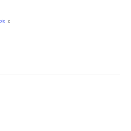
рів
(2)