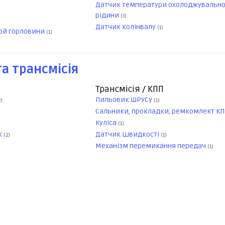
Датчик температури охолоджувально
рідини
(3)
Датчик колінвалу
(1)
ой горловини
(1)
а трансмісія
Трансмісія / КПП
Пильовик ШРУСу
2)
(1)
Сальники, прокладки, ремкомлект К
Куліса
(1)
к
Датчик швидкості
(2)
(1)
Механізм перемикання передач
(1)