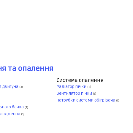
я та опалення
Система опалення
я двигуна
Радіатор пічки
(3)
(2)
Вентилятор пічки
(5)
Патрубки системи обігрівача
(8)
ного бачка
(1)
олодження
(5)