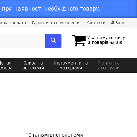
 при наявності необхідного товару.
вка і оплата
Гарантія та повернення
Контакти
Вхід
У вашому кошику
0 товарів
на
0 ₴
Деталі
Олива та
Інструменти та
Тюнінг та
кузова
автохімія
матеріали
аксесуари
ТО гальмівної системи