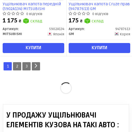
Ущільнювач капота передній
Ущільнювач капота Cruze прав
(5902A134) MITSUBISHI
(94787613) GM
0 відгуків
0 відгуків
1 175
175
₴
склад
₴
склад
Артикул:
5902A134
Артикул:
94787613
MITSUBISHI
GM
Японія
Корея
КУПИТИ
КУПИТИ
1
2
3
У ПРОДАЖУ УЩІЛЬНЮВАЧІ
ЕЛЕМЕНТІВ КУЗОВА НА ТАКІ АВТО :