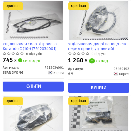
Оригінал
Оригінал
Ущільнювач скла вітрового
Ущільнювач двері Ланос/Сенс
Korando C (10-) (7912034001)
перед прав (суцільний)
SsangYong
(96460192) GM
0 відгуків
0 відгуків
745
1 260
₴
сьогодні
₴
склад
Артикул:
7912034001
Артикул:
96460192
SSANGYONG
Корея
GM
Корея
КУПИТИ
КУПИТИ
Оригінал
Оригінал