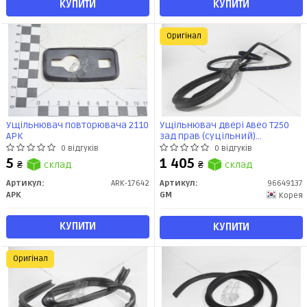
КУПИТИ
КУПИТИ
Оригінал
Ущільнювач повторювача 2110
Ущільнювач двері Авео Т250
АРК
зад прав (суцільний)
(96649137) GM
0 відгуків
0 відгуків
5
1 405
₴
склад
₴
склад
Артикул:
ARK-17642
Артикул:
96649137
АРК
GM
Корея
КУПИТИ
КУПИТИ
Оригінал