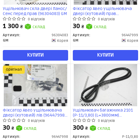
Ущільнювач скла двері Ланос/
Фіксатор Авео ущільнювача
Сенс перед прав (96304083) GM
двері (кутовий) прав
(96447999) GM
0 відгуків
0 відгуків
1 300
30
₴
склад
₴
склад
Артикул:
96304083
Артикул:
96447999
GM
GM
Корея
Корея
КУПИТИ
КУПИТИ
Оригінал
Фіксатор Авео ущільнювача
Ущільнювач багажника 2101
двері (кутовий) лів (96447998)
(Р-11/3,80) (L=3800мм)
GM
АвтоЕластика
0 відгуків
0 відгуків
30
300
₴
склад
₴
склад
Артикул:
96447998
Артикул:
Р-11/3,80