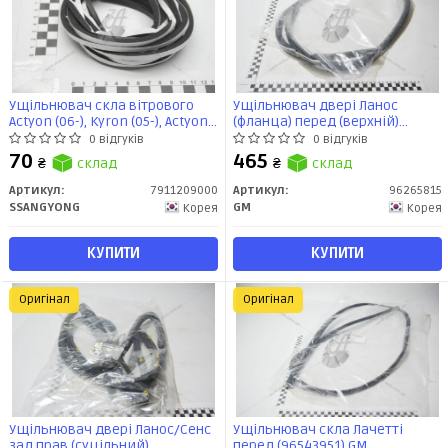
Ущільнювач скла вітрового
Ущільнювач двері Ланос
Actyon (06-), Kyron (05-), Actyon
(фланца) перед (верхній)
Sports (06-), Actyon Sports (12-)
(96265815) GM
0 відгуків
0 відгуків
(7911209000) SsangYong
70
465
₴
склад
₴
склад
Артикул:
7911209000
Артикул:
96265815
SSANGYONG
GM
Корея
Корея
КУПИТИ
КУПИТИ
Оригінал
Оригінал
Ущільнювач двері Ланос/Сенс
Ущільнювач скла Лачетті
зад прав (суцільний)
перед (96543951) GM