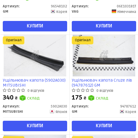
Артикул:
96548102
Артикул:
06E103181T
GM
VAG
Корея
Німеччина
КУПИТИ
КУПИТИ
Оригінал
Оригінал
Ущільнювач капота (5902A030)
Ущільнювач капота Cruze лів
MITSUBISHI
(94787612) GM
0 відгуків
0 відгуків
340
175
₴
склад
₴
склад
Артикул:
5902A030
Артикул:
94787612
MITSUBISHI
GM
Японія
Корея
КУПИТИ
КУПИТИ