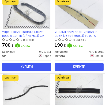
Оригінал
Оригінал
Ущільнювач капота Cruze
Ущільнювач розширювача
перед центр (94787611) GM
арки (75794-60011) TOYOTA
0 відгуків
0 відгуків
700
190
₴
склад
₴
склад
Артикул:
94787611
Артикул:
7579460011
GM
TOYOTA
Корея
Японія
КУПИТИ
КУПИТИ
Оригінал
Оригінал