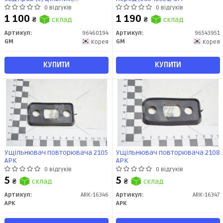
(96460194) GM
0 відгуків
0 відгуків
1 100
1 190
₴
склад
₴
склад
Артикул:
96460194
Артикул:
96543951
GM
GM
Корея
Корея
КУПИТИ
КУПИТИ
Ущільнювач повторювача 2105
Ущільнювач повторювача 2108
АРК
АРК
0 відгуків
0 відгуків
5
5
₴
склад
₴
склад
Артикул:
ARK-16346
Артикул:
ARK-16347
АРК
АРК