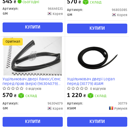
545
570
₴
сьогодні
₴
склад
Артикул:
96649131
Артикул:
96801085
GM
Корея
GM
Корея
КУПИТИ
КУПИТИ
Оригінал
Ущільнювач двері Ланос/Сенс
Ущільнювач двері Logan
перед прав (верх) (96304079)
перед (30779) ASAM
GM
0 відгуків
0 відгуків
570
1 220
₴
склад
₴
склад
Артикул:
96304079
Артикул:
30779
GM
ASAM
Корея
Румунія
КУПИТИ
КУПИТИ