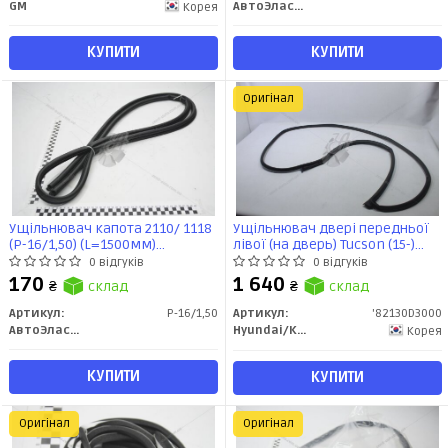
GM
АвтоЭластика
Корея
КУПИТИ
КУПИТИ
Оригінал
Ущільнювач капота 2110/ 1118
Ущільнювач двері передньої
(Р-16/1,50) (L=1500мм)
лівої (на дверь) Tucson (15-)
АвтоЕластика
(82130D3000) Mobis
0 відгуків
0 відгуків
170
1 640
₴
склад
₴
склад
Артикул:
Р-16/1,50
Артикул:
'82130D3000
АвтоЭластика
Hyundai/Kia/Mobis
Корея
КУПИТИ
КУПИТИ
Оригінал
Оригінал