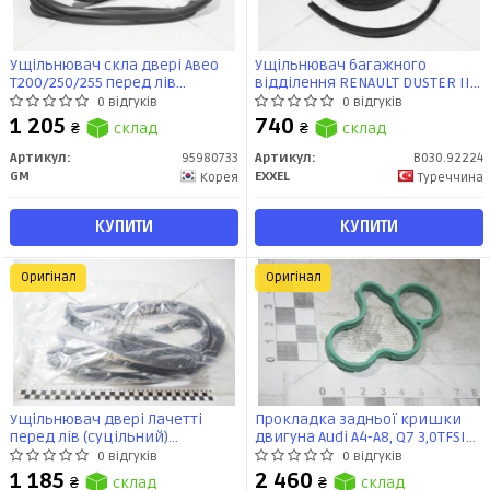
Ущільнювач скла двері Авео
Ущільнювач багажного
Т200/250/255 перед лів
відділення RENAULT DUSTER II
(95980733) GM
(B030.92224) EXXEL
0 відгуків
0 відгуків
1 205
740
₴
склад
₴
склад
Артикул:
95980733
Артикул:
B030.92224
GM
EXXEL
Корея
Туреччина
КУПИТИ
КУПИТИ
Оригінал
Оригінал
Ущільнювач двері Лачетті
Прокладка задньої кришки
перед лів (суцільний)
двигуна Audi A4-A8, Q7 3,0TFSI
(96548102) GM
(13-21) (06E103181T) VAG
0 відгуків
0 відгуків
1 185
2 460
₴
склад
₴
склад