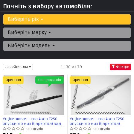
Почніть з вибору автомобіля:
Виберіть рік
Виберіть марку
Виберіть модель
1 - 30 из 79
за рейтингом
Фільтри
Оригінал
Топ продажів
Оригінал
Ущільнювач скла Авео Т250
Ущільнювач скла Авео Т250
опускного низ (бархотка) зад
опускного низ (бархотка)
прав (96649131) GM
перед лів (96801085) GM
0 відгуків
0 відгуків