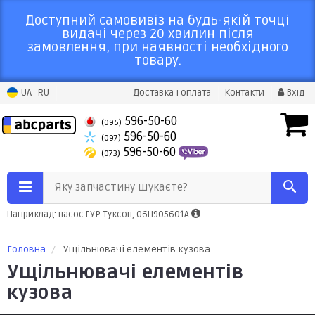
Доступний самовивіз на будь-якій точці
видачі через 20 хвилин після
замовлення, при наявності необхідного
товару.
UA
RU
Доставка і оплата
Контакти
Вхід
596-50-60
(095)
596-50-60
(097)
596-50-60
(073)
Яку запчастину шукаєте?
Наприклад: насос ГУР Туксон, 06H905601A
Головна
Ущільнювачі елементів кузова
Ущільнювачі елементів
кузова