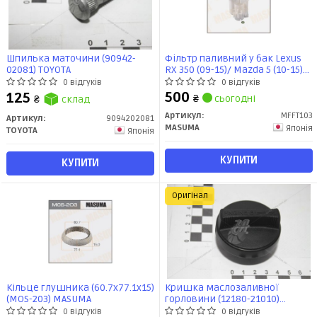
Шпилька маточини (90942-
Фільтр паливний у бак Lexus
02081) TOYOTA
RX 350 (09-15)/ Mazda 5 (10-15)/
Toyota Camry (01-11), Corolla
0 відгуків
0 відгуків
(01-06), Highlander (00-1 (MFF-
500
125
₴
сьогодні
₴
склад
T103) MASUMA
Артикул:
MFFT103
Артикул:
9094202081
MASUMA
Японія
TOYOTA
Японія
КУПИТИ
КУПИТИ
Оригінал
Кільце глушника (60.7x77.1x15)
Кришка маслозаливної
(MOS-203) MASUMA
горловини (12180-21010)
TOYOTA
0 відгуків
0 відгуків