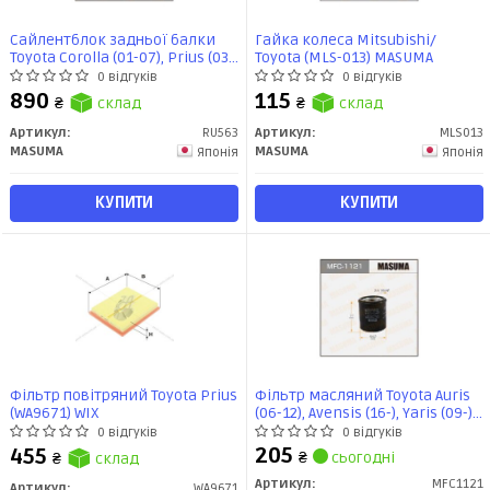
Сайлентблок задньої балки
Гайка колеса Mitsubishi/
Toyota Corolla (01-07), Prius (03-
Toyota (MLS-013) MASUMA
11) (RU-563) MASUMA
0 відгуків
0 відгуків
890
115
₴
склад
₴
склад
Артикул:
RU563
Артикул:
MLS013
MASUMA
MASUMA
Японія
Японія
КУПИТИ
КУПИТИ
Фільтр повітряний Toyota Prius
Фільтр масляний Toyota Auris
(WA9671) WIX
(06-12), Avensis (16-), Yaris (09-)
(MFC-1121) MASUMA
0 відгуків
0 відгуків
205
455
₴
сьогодні
₴
склад
Артикул:
MFC1121
Артикул:
WA9671