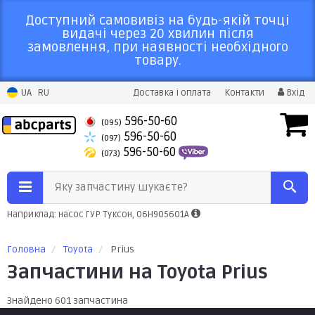
Доступний самовивіз на будь-якій точці
видачі через 20 хвилин після
замовлення, при наявності необхідного
товару.
UA
RU
Доставка і оплата
Контакти
Вхід
596-50-60
(095)
596-50-60
(097)
596-50-60
(073)
Яку запчастину шукаєте?
Наприклад: насос ГУР Туксон, 06H905601A
Головна
Toyota
Prius
Запчастини на Toyota Prius
Знайдено 601 запчастина