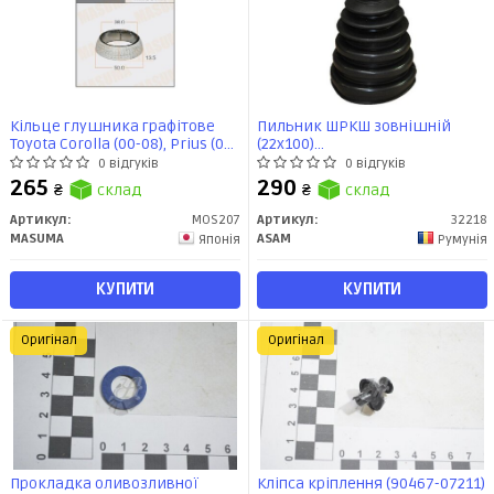
Кільце глушника графітове
Пильник ШРКШ зовнішній
Toyota Corolla (00-08), Prius (03-
(22x100)
11) (38x50x13,5) (MOS-207)
BMW/Chevrolet/Citroen/Dacia/Fi
0 відгуків
0 відгуків
MASUMA
(32218) Asam
265
290
₴
склад
₴
склад
Артикул:
MOS207
Артикул:
32218
MASUMA
ASAM
Японія
Румунія
КУПИТИ
КУПИТИ
Оригінал
Оригінал
Прокладка оливозливної
Кліпса кріплення (90467-07211)