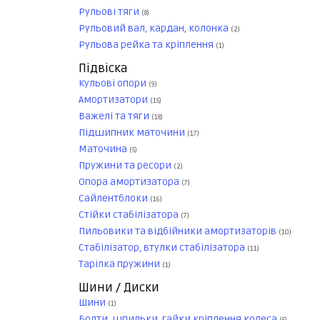
Рульові тяги
(8)
Рульовий вал, кардан, колонка
(2)
Рульова рейка та кріплення
(1)
Підвіска
Кульові опори
(9)
Амортизатори
(15)
Важелі та тяги
(18)
Підшипник маточини
(17)
Маточина
(5)
Пружини та ресори
(2)
Опора амортизатора
(7)
Сайлентблоки
(16)
Стійки стабілізатора
(7)
Пильовики та відбійники амортизаторів
(10)
Стабілізатор, втулки стабілізатора
(11)
Тарілка пружини
(1)
Шини / Диски
Шини
(1)
Болти, шпильки, гайки кріплення колеса