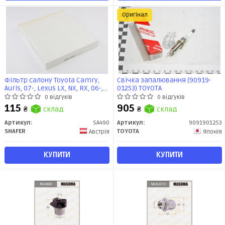
Оригінал
Фільтр салону Toyota Camry,
Свічка запалювання (90919-
Auris, 07-, Lexus LX, NX, RX, 06-,
01253) TOYOTA
LR RR IV, Velar, 14- (SA490)
0 відгуків
0 відгуків
SHAFER
115
905
₴
склад
₴
склад
Артикул:
SA490
Артикул:
9091901253
SHAFER
TOYOTA
Австрія
Японія
КУПИТИ
КУПИТИ