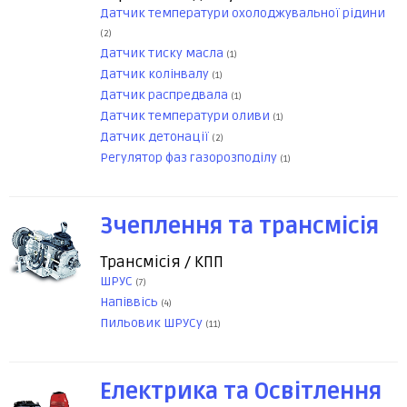
Датчик температури охолоджувальної рідини
(2)
Датчик тиску масла
(1)
Датчик колінвалу
(1)
Датчик распредвала
(1)
Датчик температури оливи
(1)
Датчик детонації
(2)
Регулятор фаз газорозподілу
(1)
Зчеплення та трансмісія
Трансмісія / КПП
ШРУС
(7)
Напіввісь
(4)
Пильовик ШРУСу
(11)
Електрика та Освітлення