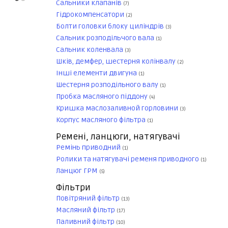
Сальники клапанів
(7)
Гідрокомпенсатори
(2)
Болти головки блоку циліндрів
(3)
Сальник розподільчого вала
(1)
Сальник коленвала
(3)
Шків, демфер, шестерня колінвалу
(2)
Інші елементи двигуна
(1)
Шестерня розподільного валу
(1)
Пробка масляного піддону
(4)
Кришка маслозаливной горловини
(3)
Корпус масляного фільтра
(1)
Ремені, ланцюги, натягувачі
Ремінь приводний
(1)
Ролики та натягувачі ременя приводного
(1)
Ланцюг ГРМ
(5)
Фільтри
Повітряний фільтр
(13)
Масляний фільтр
(17)
Паливний фільтр
(10)