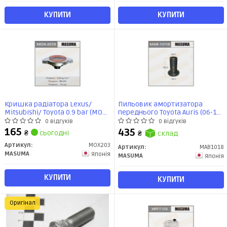
КУПИТИ
КУПИТИ
Кришка радіатора Lexus/
Пильовик амортизатора
Mitsubishi/ Toyota 0.9 bar (MOX-
переднього Toyota Auris (06-12),
203) MASUMA
Corolla (06-12), Prius (09-15), RAV
0 відгуків
0 відгуків
4 (05-12) (MAB-1018) MASUMA
165
435
₴
сьогодні
₴
склад
Артикул:
MOX203
Артикул:
MAB1018
MASUMA
Японія
MASUMA
Японія
КУПИТИ
КУПИТИ
Оригінал