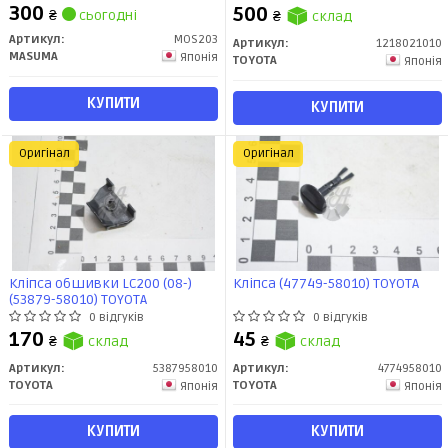
300
500
₴
сьогодні
₴
склад
Артикул:
MOS203
Артикул:
1218021010
MASUMA
Японія
TOYOTA
Японія
КУПИТИ
КУПИТИ
Оригінал
Оригінал
Кліпса обшивки LC200 (08-)
Кліпса (47749-58010) TOYOTA
(53879-58010) TOYOTA
0 відгуків
0 відгуків
170
45
₴
склад
₴
склад
Артикул:
5387958010
Артикул:
4774958010
TOYOTA
TOYOTA
Японія
Японія
КУПИТИ
КУПИТИ