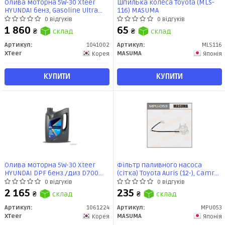
Олива моторна 5W-30 Xteer
Шпилька колеса Toyota (MLS-
HYUNDAI бенз, Gasoline Ultra
116) MASUMA
Protection SP/GF-6, 4л, синт
0 відгуків
0 відгуків
1 860
65
₴
склад
₴
склад
Артикул:
1041002
Артикул:
MLS116
XTeer
MASUMA
Корея
Японія
КУПИТИ
КУПИТИ
Олива моторна 5W-30 Xteer
Фільтр паливного насоса
HYUNDAI DPF бенз./диз D700
(сітка) Toyota Auris (12-), Camry
API SP, ACEA C2/C3, 6л, синт
(18-), Prius (09-), Yaris (08-14)
0 відгуків
0 відгуків
(MPU-053) MASUMA
2 165
235
₴
склад
₴
склад
Артикул:
1061224
Артикул:
MPU053
XTeer
MASUMA
Корея
Японія