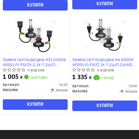
КУПИТИ
КУПИТИ
Лампа світлодіодна H11 6000K
Лампа світлодіодна H4 6000K
4000Lm PGJ19-2, (к-т 2шт)
4000Lm P43T, (к-т 2шт) (L640)
(L620) MASUMA
MASUMA
0 відгуків
0 відгуків
1 005
1 335
₴
сьогодні
₴
склад
Артикул:
'L620
Артикул:
'L640
MASUMA
Японія
MASUMA
Японія
КУПИТИ
КУПИТИ