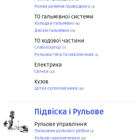
Ролик ременя приводного
(1)
ТО гальмівної системи
Колодки гальмівні
(45)
Диски гальмівні
(19)
ТО ходової частини
Стабілізатор
(7)
Рульова тяга та наконечник
(1)
Електрика
Свічки
(13)
Кузов
Щітка склоочисника
(16)
Підвіска і Рульове
Рульове управління
Пильовик рульової рейки
(3)
Рульові наконечники
(16)