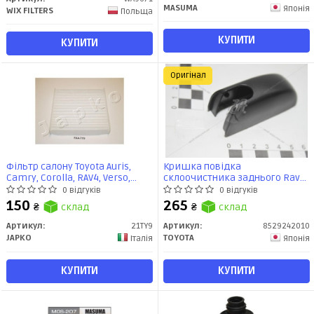
MASUMA
Японія
WIX FILTERS
Польща
КУПИТИ
КУПИТИ
Оригінал
Фільтр салону Toyota Auris,
Кришка повідка
Camry, Corolla, RAV4, Verso,
склоочистника заднього Rav4
Yaris/Subaru Outback,
(18-) (85292-42010) TOYOTA
0 відгуків
0 відгуків
Legasy/Lexus GS, LS, LX (21TY9)
150
265
₴
склад
₴
склад
JAPKO
Артикул:
21TY9
Артикул:
8529242010
JAPKO
TOYOTA
Італія
Японія
КУПИТИ
КУПИТИ