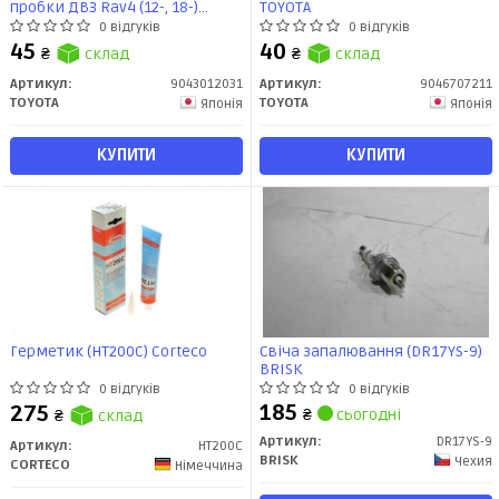
пробки ДВЗ Rav4 (12-, 18-)
TOYOTA
(90430-12031) TOYOTA
0 відгуків
0 відгуків
45
40
₴
склад
₴
склад
Артикул:
9043012031
Артикул:
9046707211
TOYOTA
TOYOTA
Японія
Японія
КУПИТИ
КУПИТИ
Герметик (HT200C) Corteco
Свіча запалювання (DR17YS-9)
BRISK
0 відгуків
0 відгуків
185
275
₴
сьогодні
₴
склад
Артикул:
DR17YS-9
Артикул:
HT200C
BRISK
Чехия
CORTECO
Німеччина