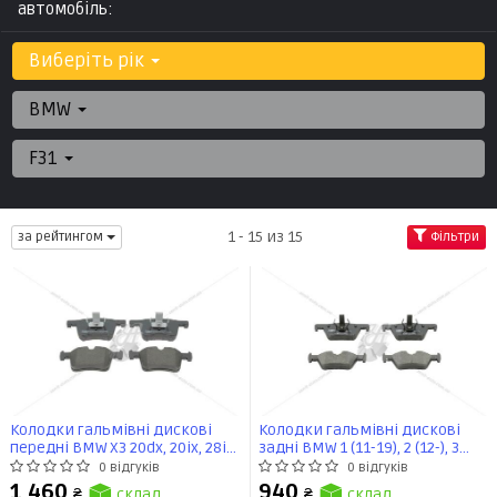
автомобіль:
Виберіть рік
BMW
F31
1 - 15 из 15
за рейтингом
Фільтри
Колодки гальмівні дискові
Колодки гальмівні дискові
передні BMW X3 20dx, 20ix, 28ix,
задні BMW 1 (11-19), 2 (12-), 3
bis 10/2011/ X3 35ix (F25) (11-)
(11-), 4 (13-) (573401CH)
0 відгуків
0 відгуків
(573432CH) CHAMPION
CHAMPION
1 460
940
₴
склад
₴
склад