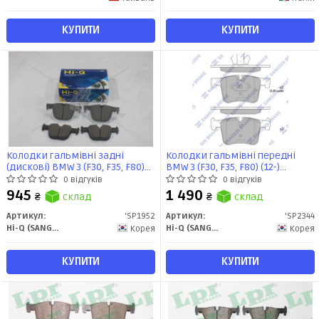
КУПИТИ
КУПИТИ
Колодки гальмівні задні
Колодки гальмівні передні
(дискові) BMW 3 (F30, F35, F80)
BMW 3 (F30, F35, F80) (12-)
(11-) (SP1952) HI-Q
(SP2344) HI-Q
0 відгуків
0 відгуків
945
1 490
₴
склад
₴
склад
Артикул:
'SP1952
Артикул:
'SP2344
Hi-Q (SANGSIN)
Hi-Q (SANGSIN)
Корея
Корея
КУПИТИ
КУПИТИ