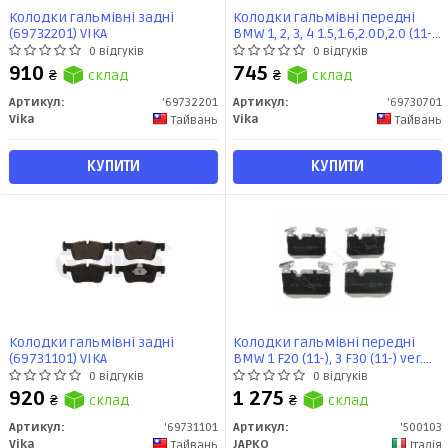
Колодки гальмівні задні
Колодки гальмівні передні
(69732201) VIKA
BMW 1, 2, 3, 4 1.5,1.6,2.0D,2.0 (11-
21) (69730701) VIKA
0 відгуків
0 відгуків
910
745
₴
склад
₴
склад
Артикул:
'69732201
Артикул:
'69730701
Vika
Vika
Тайвань
Тайвань
КУПИТИ
КУПИТИ
Колодки гальмівні задні
Колодки гальмівні передні
(69731101) VIKA
BMW 1 F20 (11-), 3 F30 (11-) ver.
Brembo (500103) JAPKO
0 відгуків
0 відгуків
920
1 275
₴
склад
₴
склад
Артикул:
'69731101
Артикул:
'500103
Vika
JAPKO
Тайвань
Італія