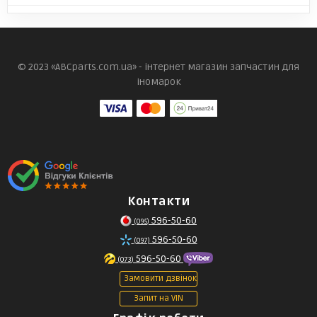
© 2023 «ABCparts.com.ua» - інтернет магазин запчастин для
іномарок
Контакти
596-50-60
(095)
596-50-60
(097)
596-50-60
(073)
Замовити дзвінок
Запит на VIN