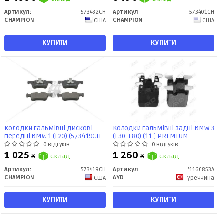
Артикул:
573432CH
Артикул:
573401CH
CHAMPION
CHAMPION
США
США
КУПИТИ
КУПИТИ
Колодки гальмівні дискові
Колодки гальмівні задні BMW 3
передні BMW 1 (F20) (573419CH)
(F30. F80) (11-) PREMIUM
CHAMPION
(1160853A) AYD
0 відгуків
0 відгуків
1 025
1 260
₴
склад
₴
склад
Артикул:
573419CH
Артикул:
'1160853A
CHAMPION
AYD
США
Туреччина
КУПИТИ
КУПИТИ