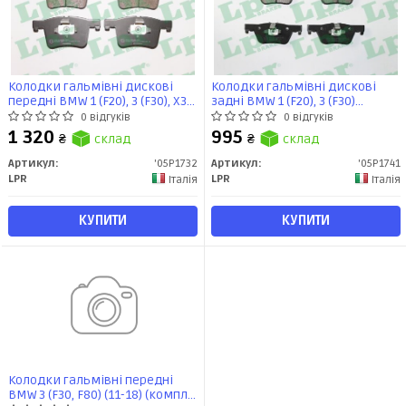
Колодки гальмівні дискові
Колодки гальмівні дискові
передні BMW 1 (F20), 3 (F30), X3
задні BMW 1 (F20), 3 (F30)
(F25) (05P1732) LPR
(05P1741) LPR
0 відгуків
0 відгуків
1 320
995
₴
склад
₴
склад
Артикул:
'05P1732
Артикул:
'05P1741
LPR
LPR
Італія
Італія
КУПИТИ
КУПИТИ
Колодки гальмівні передні
BMW 3 (F30, F80) (11-18) (компл)