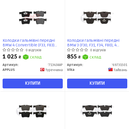
Колодки гальмiвнi передні
Колодки гальмівні передні
BMW 4 Convertible (F33, F83)
BMW 3 (F30, F31, F34, F80), 4
(10/13-02/18) (71343AAP) APPLUS
(F32,F33, F36, F82, F83) (11-21)
0 відгуків
0 відгуків
(69731501) VIKA
1 025
855
₴
склад
₴
склад
Артикул:
'71343AAP
Артикул:
'69731501
APPLUS
Vika
Туреччина
Тайвань
КУПИТИ
КУПИТИ