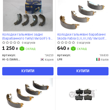
Колодки гальмівні задні
Колодки гальмівні барабанні
(барабанного типу) VW Golf (-99)
Skoda Fabia (I,II,III,IV)/ VW Golf
(SA210) HI-Q
IV, Polo (III,IV,V,VI) (06830) LPR
0 відгуків
0 відгуків
1 250
640
₴
склад
₴
склад
Артикул:
'SA210
Артикул:
'06830
Hi-Q (SANGSIN)
LPR
Корея
Італія
КУПИТИ
КУПИТИ