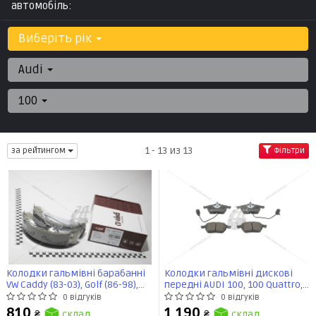
автомобіль:
Виберіть рік
Audi
100
1 - 13 из 13
за рейтингом
Фільтри
Колодки гальмівні барабанні
Колодки гальмівні дискові
VW Caddy (83-03), Golf (86-98),
передні AUDI 100, 100 Quattro,
Jetta (88-91), Passat (88-97)
A6, A6 Quattro, Coupe, S6 Quattro
0 відгуків
0 відгуків
(66981107701) VIKA
VW Passat (571512CH) CHAMPION
810
1 190
₴
склад
₴
склад