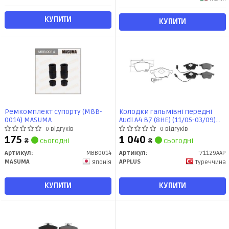
КУПИТИ
КУПИТИ
Ремкомплект супорту (MBB-
Колодки гальмiвнi передні
0014) MASUMA
Audi A4 B7 (8HE) (11/05-03/09)
(71129AAP) APPLUS
0 відгуків
0 відгуків
175
1 040
₴
сьогодні
₴
сьогодні
Артикул:
MBB0014
Артикул:
'71129AAP
MASUMA
APPLUS
Японія
Туреччина
КУПИТИ
КУПИТИ