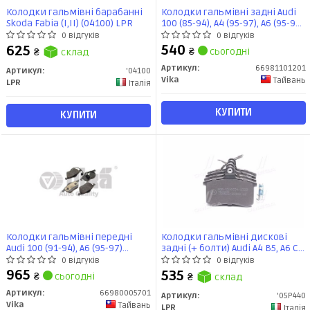
Колодки гальмівні барабанні
Колодки гальмівні задні Audi
Skoda Fabia (I,II) (04100) LPR
100 (85-94), A4 (95-97), A6 (95-97),
A8 (94-99) (66981101201) VIKA
0 відгуків
0 відгуків
540
625
₴
сьогодні
₴
склад
Артикул:
66981101201
Артикул:
'04100
Vika
Тайвань
LPR
Італія
КУПИТИ
КУПИТИ
Колодки гальмівні передні
Колодки гальмівні дискові
Audi 100 (91-94), A6 (95-97)
задні (+ болти) Audi A4 B5, A6 C4,
(66980005701) VIKA
100 (C3,C4) (05P440) LPR
0 відгуків
0 відгуків
965
535
₴
сьогодні
₴
склад
Артикул:
66980005701
Артикул:
'05P440
Vika
Тайвань
LPR
Італія