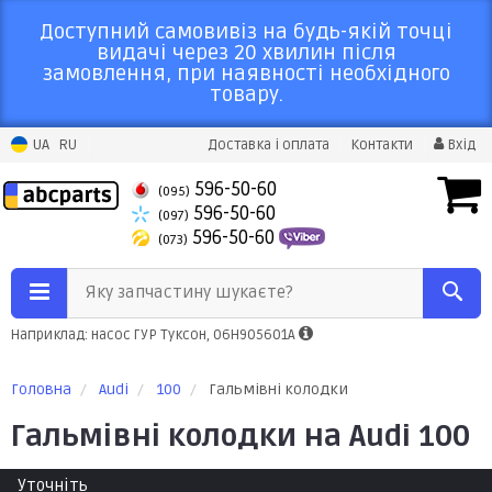
Доступний самовивіз на будь-якій точці
видачі через 20 хвилин після
замовлення, при наявності необхідного
товару.
UA
RU
Доставка і оплата
Контакти
Вхід
596-50-60
(095)
596-50-60
(097)
596-50-60
(073)
Яку запчастину шукаєте?
Наприклад: насос ГУР Туксон, 06H905601A
Головна
Audi
100
Гальмівні колодки
Гальмівні колодки на Audi 100
Уточніть