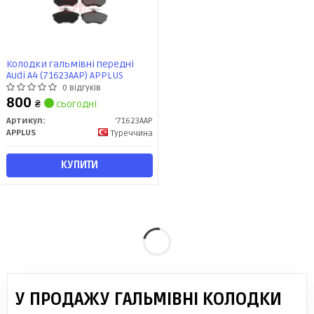
Колодки гальмiвнi передні
Audi A4 (71623AAP) APPLUS
0 відгуків
800
₴
сьогодні
Артикул:
'71623AAP
APPLUS
Туреччина
КУПИТИ
У ПРОДАЖУ ГАЛЬМІВНІ КОЛОДКИ