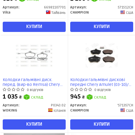
Артикул:
66981107701
Артикул:
571512CH
Vika
CHAMPION
Тайвань
США
КУПИТИ
КУПИТИ
Колодки гальмівні диск.
Колодки гальмівні дискові
перед. (вир-во Remsa) Chery
передні Chery Amulet (03-10)/
Amulet ii 1.8 10-,Chery Amulet ii
VW Caddy II (571357CH)
0 відгуків
0 відгуків
2.0 10- (P0343.02) WOKING
CHAMPION
1 035
945
₴
склад
₴
склад
Артикул:
P0343.02
Артикул:
'571357CH
WOKING
CHAMPION
Іспанія
США
КУПИТИ
КУПИТИ