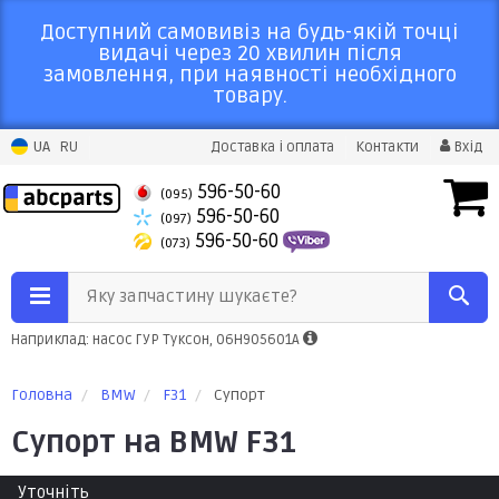
Доступний самовивіз на будь-якій точці
видачі через 20 хвилин після
замовлення, при наявності необхідного
товару.
UA
RU
Доставка і оплата
Контакти
Вхід
596-50-60
(095)
596-50-60
(097)
596-50-60
(073)
Яку запчастину шукаєте?
Наприклад: насос ГУР Туксон, 06H905601A
Головна
BMW
F31
Супорт
Супорт на BMW F31
Уточніть