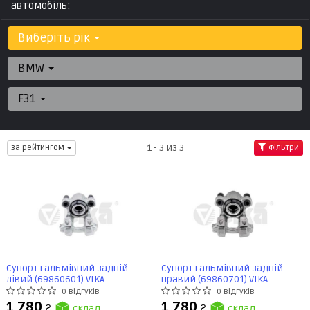
автомобіль:
Виберіть рік
BMW
F31
1 - 3 из 3
за рейтингом
Фільтри
Супорт гальмівний задній
Супорт гальмівний задній
лівий (69860601) VIKA
правий (69860701) VIKA
0 відгуків
0 відгуків
1 780
1 780
₴
склад
₴
склад