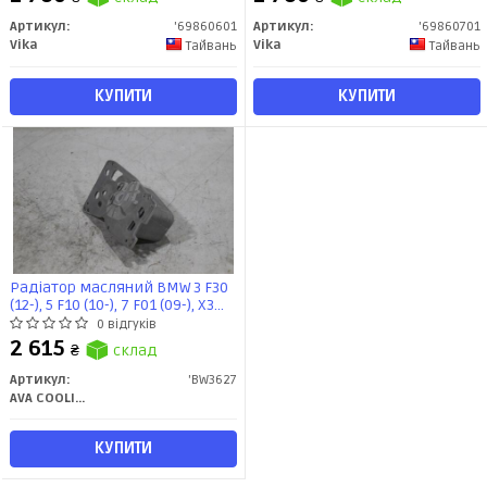
Артикул:
'69860601
Артикул:
'69860701
Vika
Vika
Тайвань
Тайвань
КУПИТИ
КУПИТИ
Радіатор масляний BMW 3 F30
(12-), 5 F10 (10-), 7 F01 (09-), X3
F25 (11-), X5 F15 (14-) 3.0D
0 відгуків
(BW3627) AVA
2 615
₴
склад
Артикул:
'BW3627
AVA COOLING
КУПИТИ