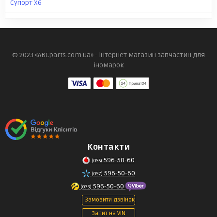
Супорт X6
© 2023 «ABCparts.com.ua» - інтернет магазин запчастин для
іномарок
Контакти
596-50-60
(095)
596-50-60
(097)
596-50-60
(073)
Замовити дзвінок
Запит на VIN