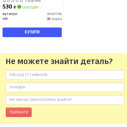
(96437798) GM
0 відгуків
530
₴
сьогодні
Артикул:
96437798
GM
Корея
КУПИТИ
Не можете знайти деталь?
Підібрати