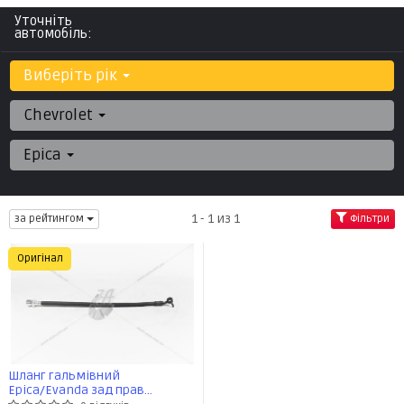
Уточніть
автомобіль:
Виберіть рік
Chevrolet
Epica
1 - 1 из 1
за рейтингом
Фільтри
Оригінал
Шланг гальмівний
Epica/Evanda зад прав