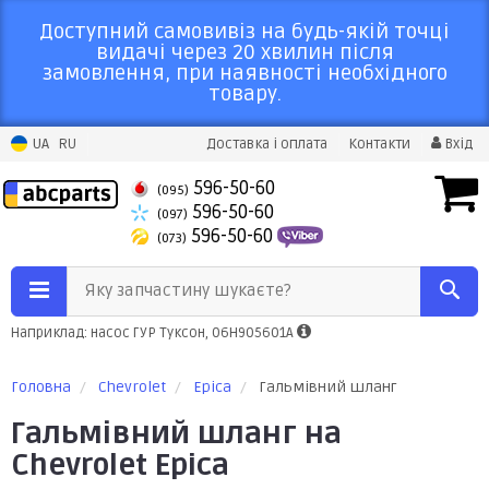
Доступний самовивіз на будь-якій точці
видачі через 20 хвилин після
замовлення, при наявності необхідного
товару.
UA
RU
Доставка і оплата
Контакти
Вхід
596-50-60
(095)
596-50-60
(097)
596-50-60
(073)
Яку запчастину шукаєте?
Наприклад: насос ГУР Туксон, 06H905601A
Головна
Chevrolet
Epica
Гальмівний шланг
Гальмівний шланг на
Chevrolet Epica