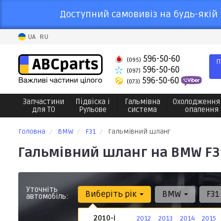
Доступний самовивіз на будь-якій 
UA
RU
596-50-60
(095)
П
596-50-60
(097)
596-50-60
(073)
Запчастини
Підвіска і
Гальмівна
Охолодження
для ТО
Рульове
система
опалення
Головна
BMW
F31
Гальмівний шланг
Гальмівний шланг на BMW F3
Уточніть
Виберіть рік
BMW
F3
автомобіль:
2010-і
2012
2013
2014
2015