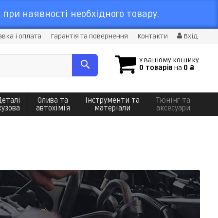
 при наявності необхідного товару.
вка і оплата
Гарантія та повернення
Контакти
Вхід
У вашому кошику
0 товарів
на
0 ₴
Деталі
Олива та
Інструменти та
Тюнінг та
кузова
автохімія
матеріали
аксесуари