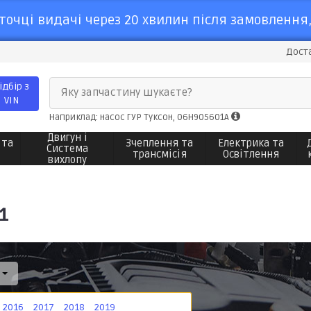
точці видачі через 20 хвилин після замовлення,
Доста
ідбір з
Яку запчастину шукаєте?
VIN
Наприклад: насос ГУР Туксон, 06H905601A
Двигун і
 та
Зчеплення та
Електрика та
Система
трансмісія
Освітлення
вихлопу
1
1
2016
2017
2018
2019