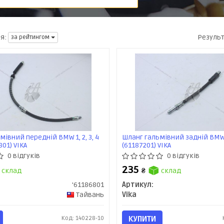
Резуль
я:
за рейтингом
івний передній BMW 1, 2, 3, 4
Шланг гальмівний задній BMW 1,
801) VIKA
(61187201) VIKA
0 відгуків
0 відгуків
235
склад
₴
склад
'61186801
Артикул:
Тайвань
Vika
Код: 140228-10
КУПИТИ