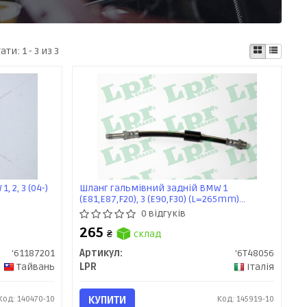
тати:
1 - 3 из 3
 2, 3 (04-)
Шланг гальмівний задній BMW 1
(E81,E87,F20), 3 (E90,F30) (L=265mm)
(6T48056) LPR
0 відгуків
265
₴
склад
'61187201
Артикул:
'6T48056
Тайвань
LPR
Італія
Код: 140470-10
КУПИТИ
Код: 145919-10