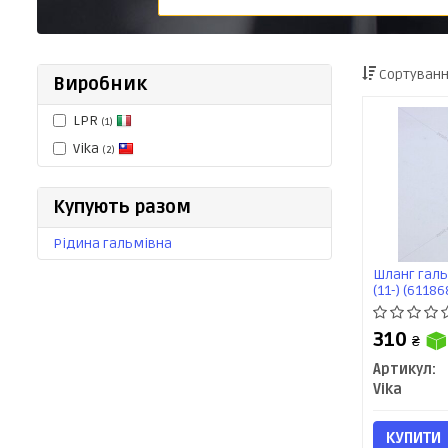
Сортуванн
Виробник
LPR
(1)
Vika
(2)
Купують разом
Рідина гальмівна
Шланг гальм
(11-) (61186
310
₴
Артикул:
Vika
КУПИТИ