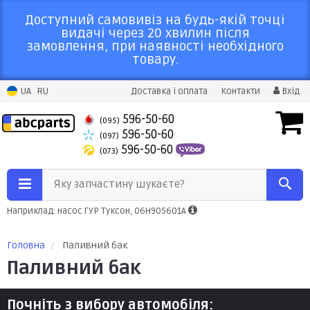
Доступний самовивіз на будь-якій точці
видачі через 20 хвилин після
замовлення, при наявності необхідного
товару.
UA
RU
Доставка і оплата
Контакти
Вхід
596-50-60
(095)
596-50-60
(097)
596-50-60
(073)
Яку запчастину шукаєте?
Наприклад: насос ГУР Туксон, 06H905601A
Головна
Паливний бак
Паливний бак
Почніть з вибору автомобіля: