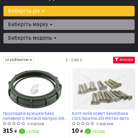
Виберіть рік
Виберіть марку
Виберіть модель
1 - 3 из 3
за рейтингом
Фільтри
Прокладка кришки баку
Болт 6х40 хомут бензобака
паливного Renault Kangoo (08-)
2101 (кратно 20) Метиз-Авто
(FT94650) Fast
0 відгуків
0 відгуків
315
10
₴
склад
₴
склад