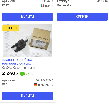
Артикул:
FT94650
Артикул:
vin-1214
FAST
Метиз-Авто
Італія
КУПИТИ
КУПИТИ
Оригінал
Клапан адсорбера
(06H906517AF) VAG
0 відгуків
2 240
₴
склад
Артикул:
06H906517AF
VAG
Німеччина
КУПИТИ