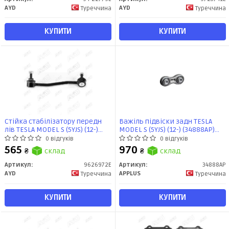
AYD
AYD
Туреччина
Туреччина
КУПИТИ
КУПИТИ
Стійка стабілізатору передн
Важіль підвіски задн TESLA
лів TESLA MODEL S (5YJS) (12-)
MODEL S (5YJS) (12-) (34888AP)
(96-26972E) AYD
APPLUS
0 відгуків
0 відгуків
565
970
₴
склад
₴
склад
Артикул:
9626972E
Артикул:
34888AP
AYD
APPLUS
Туреччина
Туреччина
КУПИТИ
КУПИТИ