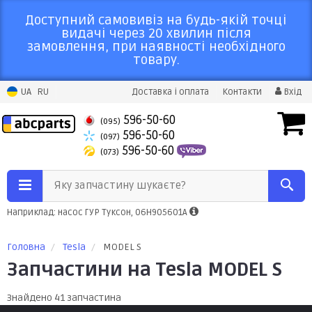
Доступний самовивіз на будь-якій точці
видачі через 20 хвилин після
замовлення, при наявності необхідного
товару.
UA
RU
Доставка і оплата
Контакти
Вхід
596-50-60
(095)
596-50-60
(097)
596-50-60
(073)
Яку запчастину шукаєте?
Наприклад: насос ГУР Туксон, 06H905601A
Головна
Tesla
MODEL S
Запчастини на Tesla MODEL S
Знайдено 41 запчастина