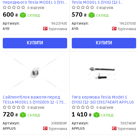
переднього Tesla MODEL S (5YJS)
Tesla MODEL S (5YJS) (12-)
(12-) (9623743E) AYD
(9623750E) AYD
0 відгуків
0 відгуків
600
570
₴
склад
₴
склад
Артикул:
'9623743E
Артикул:
'9623750E
AYD
AYD
Туреччина
Туреччина
КУПИТИ
КУПИТИ
Сайлентблок важеля перед
Тяга кермова Tesla Model S
TESLA MODEL S (5YJS)(09.12 -) 75D
(5YJS) (12-16) (39174EAP) APPLUS
AWD (заміна для 33888AP)
0 відгуків
0 відгуків
(33888EAP) APPLUS
720
1 410
₴
склад
₴
склад
Артикул:
33888EAP
Артикул:
'39174EAP
APPLUS
APPLUS
Туреччина
Туреччина