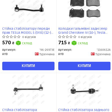
Стійка стабілізатору передн
Колодки гальмівні задні Jeep
прав TESLA MODEL S (5YJS) (12-)
Grand Cherokee IV (10-), Tesla
(96-26973E) AYD
MODEL S (5YJS) (12-), X (5YJX) (13-)
0 відгуків
0 відгуків
PREMIUM (1160612A) AYD
570
715
₴
склад
₴
склад
Артикул:
'96-26973E
Артикул:
'1160612A
AYD
AYD
Туреччина
Туреччина
КУПИТИ
КУПИТИ
Стійка стабілізатора
Стійка стабілізатора заднього