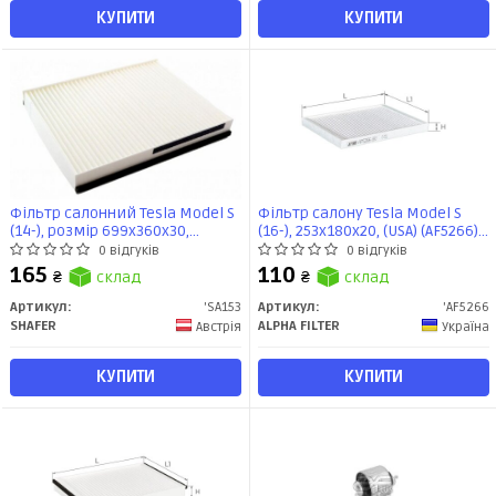
КУПИТИ
КУПИТИ
Фільтр салонний Tesla Model S
Фільтр салону Tesla Model S
(14-), розмiр 699x360x30,
(16-), 253x180x20, (USA) (AF5266)
вугільний (SA153) SHAFER
Альфа
0 відгуків
0 відгуків
165
110
₴
склад
₴
склад
Артикул:
'SA153
Артикул:
'AF5266
SHAFER
ALPHA FILTER
Австрія
Україна
КУПИТИ
КУПИТИ