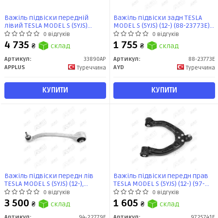
Важіль підвіски передній
Важіль підвіски задн TESLA
лівий TESLA MODEL S (5YJS)
MODEL S (5YJS) (12-) (88-23773E)
(09.12 -) (33890AP) APPLUS
AYD
0 відгуків
0 відгуків
4 735
1 755
₴
склад
₴
склад
Артикул:
33890AP
Артикул:
88-23773E
APPLUS
AYD
Туреччина
Туреччина
КУПИТИ
КУПИТИ
Важіль підвіски передн лів
Важіль підвіски передн прав
TESLA MODEL S (5YJS) (12-),
TESLA MODEL S (5YJS) (12-) (97-
MODEL X (5YJX) (13-) (94-22779E)
25741E) AYD
0 відгуків
0 відгуків
AYD
3 500
1 605
₴
склад
₴
склад
Артикул:
94-22779E
Артикул:
9725741E