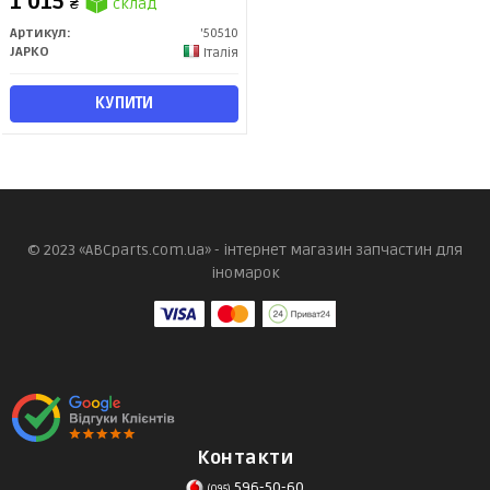
1 015
₴
склад
Артикул:
'50510
JAPKO
Італія
КУПИТИ
© 2023 «ABCparts.com.ua» - інтернет магазин запчастин для
іномарок
Контакти
596-50-60
(095)