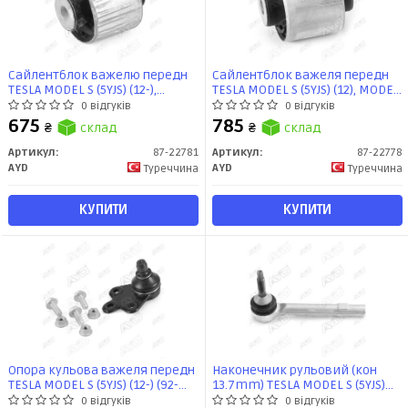
Сайлентблок важелю передн
Сайлентблок важеля передн
TESLA MODEL S (5YJS) (12-),
TESLA MODEL S (5YJS) (12), MODEL
MODEL X (5YJX) (13-) (87-22781)
X (5YJX) (13-) (87-22778) AYD
0 відгуків
0 відгуків
AYD
675
785
₴
склад
₴
склад
Артикул:
87-22781
Артикул:
87-22778
AYD
AYD
Туреччина
Туреччина
КУПИТИ
КУПИТИ
Опора кульова важеля передн
Наконечник рульовий (кон
TESLA MODEL S (5YJS) (12-) (92-
13.7mm) TESLA MODEL S (5YJS)
26559E) AYD
(12-), X (5YJX) (13-) (91-22782E)
0 відгуків
0 відгуків