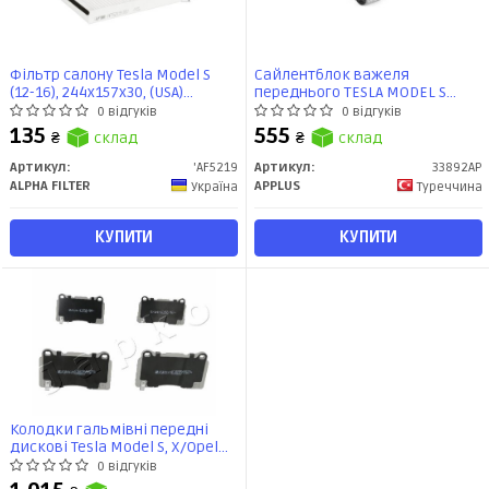
Фільтр салону Tesla Model S
Сайлентблок важеля
(12-16), 244x157x30, (USA)
переднього TESLA MODEL S
(AF5219) Альфа
(5YJS) (09.12 -) (33892AP) APPLUS
0 відгуків
0 відгуків
135
555
₴
склад
₴
склад
Артикул:
'AF5219
Артикул:
33892AP
ALPHA FILTER
APPLUS
Україна
Туреччина
КУПИТИ
КУПИТИ
Колодки гальмівні передні
дискові Tesla Model S, X/Opel
Insignia (08-)/Ford Mustang USA
0 відгуків
(10-) ver. Brembo (50510) JAPKO