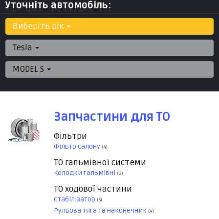
Уточніть автомобіль:
Виберіть рік
Tesla
MODEL S
Запчастини для ТО
Фільтри
Фільтр салону
(4)
ТО гальмівної системи
Колодки гальмівні
(2)
ТО ходової частини
Стабілізатор
(5)
Рульова тяга та наконечник
(4)