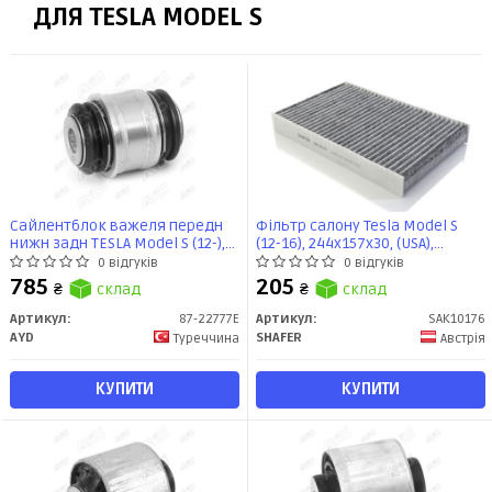
ДЛЯ TESLA MODEL S
Сайлентблок важеля передн
Фільтр салону Tesla Model S
нижн задн TESLA Model S (12-),
(12-16), 244x157x30, (USA),
Model X (13-) (87-22777E) AYD
вугільний (SAK10176) SHAFER
0 відгуків
0 відгуків
(87-22777E) AYD
785
205
₴
склад
₴
склад
Артикул:
87-22777E
Артикул:
SAK10176
AYD
SHAFER
Туреччина
Австрія
КУПИТИ
КУПИТИ