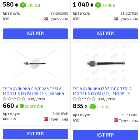
AYD
580
1 040
₴
склад
₴
склад
Артикул:
92-26559E
Артикул:
91-22782E
AYD
AYD
Туреччина
Туреччина
КУПИТИ
КУПИТИ
Тяга рульова лiв/прав TESLA
Тяга рульова (247mm) TESLA
MODEL S (5YJS) (09.12 -) (заміна
MODEL S (5YJS) (12-), MODEL X
для 34129AP) (34501EAP) APPLUS
(5YJX) (13-) (95-23390E) AYD
0 відгуків
0 відгуків
660
835
₴
сьогодні
₴
склад
Артикул:
34501EAP
Артикул:
95-23390E
APPLUS
Туреччина
AYD
Туреччина
КУПИТИ
КУПИТИ