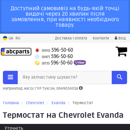
Доступний самовивіз на будь-якій точці
видачі через 20 хвилин після
замовлення, при наявності необхідного
товару.
UA
RU
Доставка і оплата
Контакти
Вхід
596-50-60
(095)
596-50-60
(097)
596-50-60
(073)
Яку запчастину шукаєте?
Наприклад: насос ГУР Туксон, 06H905601A
Головна
Chevrolet
Evanda
Термостат
Термостат на Chevrolet Evanda
Уточніть