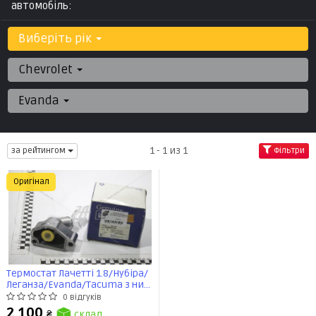
автомобіль:
Виберіть рік
Chevrolet
Evanda
1 - 1 из 1
за рейтингом
Фільтри
Оригінал
Термостат Лачетті 1.8/Нубіра/
Леганза/Evanda/Tacuma з ниж.
кришкою (92C) (92062728) GM
0 відгуків
2 100
₴
склад