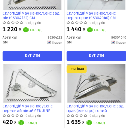
Склопідіймач Ланос/Сенс зад
Склопідіймач Ланос/Сенс
лів (96304132) GM
перед прав (96304040) GM
0 відгуків
0 відгуків
1 220
1 440
₴
склад
₴
склад
Артикул:
96304132
Артикул:
96304040
GM
GM
Корея
Корея
КУПИТИ
КУПИТИ
Оригінал
Склопідіймач Ланос /Сенс
Склопідіймач Ланос/Сенс зад
передний лівий GENUINE
прав (електро) голий
(трьохпром) (96245712) GM
0 відгуків
0 відгуків
420
1 635
₴
склад
₴
склад