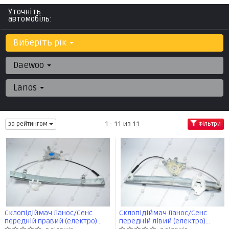
Уточніть
автомобіль:
Виберіть рік
Daewoo
Lanos
1 - 11 из 11
за рейтингом
Фільтри
Склопідіймач Ланос/Сенс
Склопідіймач Ланос/Сенс
передній правий (електро)
передній лівий (електро)