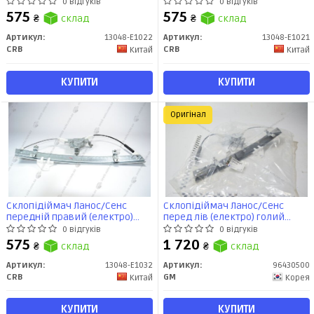
голий (шестірня) (96430501)
голий (Шестерня) (96430500)
0 відгуків
0 відгуків
CRB
CRB
575
575
₴
склад
₴
склад
Артикул:
13048-E1022
Артикул:
13048-E1021
CRB
CRB
Китай
Китай
КУПИТИ
КУПИТИ
Оригінал
Склопідіймач Ланос/Сенс
Склопідіймач Ланос/Сенс
передній правий (електро)
перед лів (електро) голий
голий (трьохлуч) (96225384)
(шестерня) (96430500) GM
0 відгуків
0 відгуків
CRB
575
1 720
₴
склад
₴
склад
Артикул:
13048-E1032
Артикул:
96430500
CRB
GM
Китай
Корея
КУПИТИ
КУПИТИ