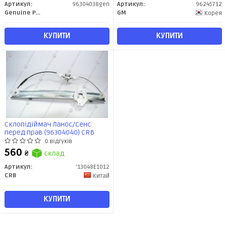
Артикул:
96304038gen
Артикул:
96245712
Genuine Parts
GM
Корея
КУПИТИ
КУПИТИ
Склопідіймач Ланос/Сенс
перед прав (96304040) CRB
0 відгуків
560
₴
склад
Артикул:
'13048E1012
CRB
Китай
КУПИТИ