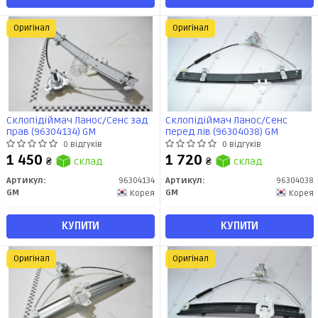
Оригінал
Оригінал
Склопідіймач Ланос/Сенс зад
Склопідіймач Ланос/Сенс
прав (96304134) GM
перед лів (96304038) GM
0 відгуків
0 відгуків
1 450
1 720
₴
склад
₴
склад
Артикул:
96304134
Артикул:
96304038
GM
GM
Корея
Корея
КУПИТИ
КУПИТИ
Оригінал
Оригінал