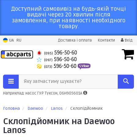
Доступний самовивіз на будь-якій точці
видачі через 20 хвилин після
замовлення, при наявності необхідного
товару.
UA
RU
Доставка і оплата
Контакти
Вхід
596-50-60
(095)
596-50-60
(097)
596-50-60
(073)
Яку запчастину шукаєте?
Наприклад: насос ГУР Туксон, 06H905601A
Головна
Daewoo
Lanos
Склопідйомник
Склопідйомник на Daewoo
Lanos