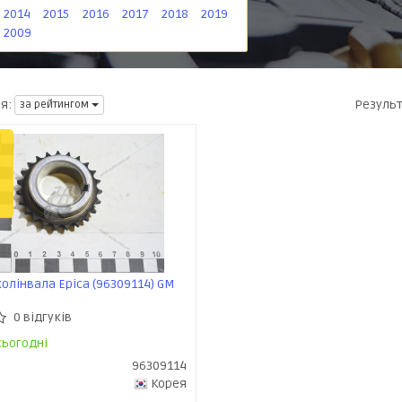
2014
2015
2016
2017
2018
2019
2009
Резуль
я:
за рейтингом
олінвала Epica (96309114) GM
0 відгуків
ьогодні
96309114
Корея