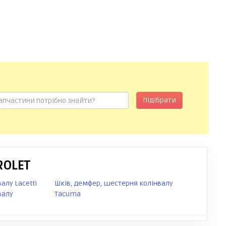
Підібрати
ROLET
алу Lacetti
Шків, демфер, шестерня колінвалу
валу
Tacuma