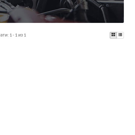
тати:
1 - 1 из 1