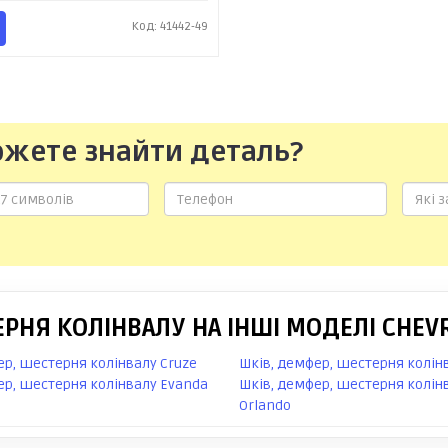
Код: 41442-49
ожете знайти деталь?
РНЯ КОЛІНВАЛУ НА ІНШІ МОДЕЛІ CHEV
ер, шестерня колінвалу Cruze
Шків, демфер, шестерня колінв
ер, шестерня колінвалу Evanda
Шків, демфер, шестерня колін
Orlando