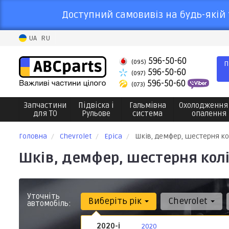
Доступний самовивіз на будь-якій 
UA
RU
596-50-60
(095)
П
596-50-60
(097)
596-50-60
(073)
Запчастини
Підвіска і
Гальмівна
Охолодження
для ТО
Рульове
система
опалення
Головна
Chevrolet
Epica
Шків, демфер, шестерня ко
Шків, демфер, шестерня колін
Уточніть
Виберіть рік
Chevrolet
автомобіль:
2020-і
2020