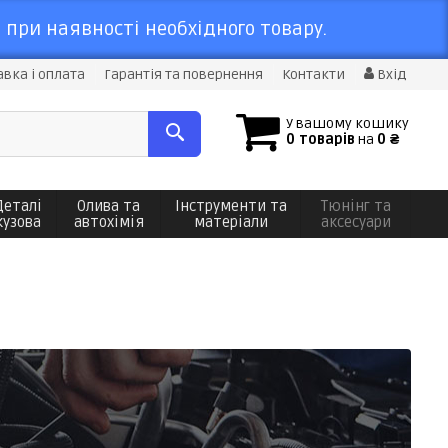
 при наявності необхідного товару.
вка і оплата
Гарантія та повернення
Контакти
Вхід
У вашому кошику
0 товарів
на
0 ₴
Деталі
Олива та
Інструменти та
Тюнінг та
кузова
автохімія
матеріали
аксесуари