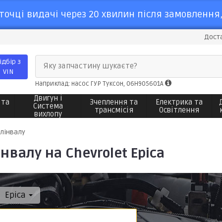
точці видачі через 20 хвилин після замовлення,
Доста
ідбір з
Яку запчастину шукаєте?
VIN
Наприклад: насос ГУР Туксон, 06H905601A
Двигун і
 та
Зчеплення та
Електрика та
Система
трансмісія
Освітлення
вихлопу
лінвалу
валу на Chevrolet Epica
Epica