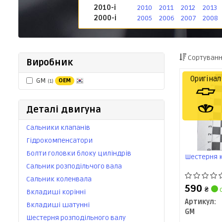
2010-і
2010
2011
2012
2013
2000-і
2005
2006
2007
2008
Сортуванн
Виробник
Оригінал
GM
OEM
(1)
Деталі двигуна
Сальники клапанів
Гідрокомпенсатори
Болти головки блоку циліндрів
Шестерня к
Сальник розподільчого вала
Сальник коленвала
590
₴
с
Вкладиші корінні
Артикул:
Вкладиші шатунні
GM
Шестерня розподільного валу