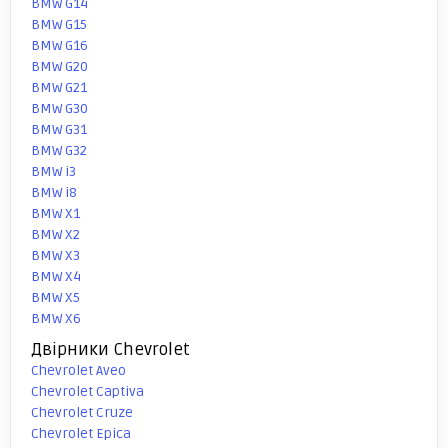
BMW G14
BMW G15
BMW G16
BMW G20
BMW G21
BMW G30
BMW G31
BMW G32
BMW i3
BMW i8
BMW X1
BMW X2
BMW X3
BMW X4
BMW X5
BMW X6
Двірники Chevrolet
Chevrolet Aveo
Chevrolet Captiva
Chevrolet Cruze
Chevrolet Epica