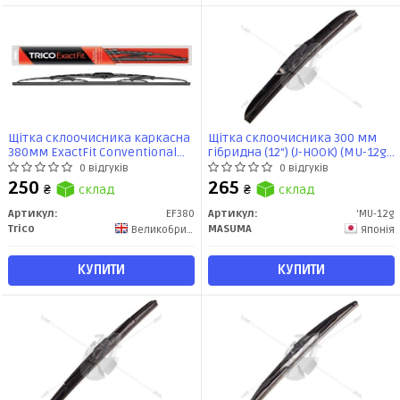
Щітка склоочисника каркасна
Щітка склоочисника 300 мм
380мм ExactFit Сonventional
гібридна (12") (J-HOOK) (MU-12g)
(EF380) TRICO
MASUMA
0 відгуків
0 відгуків
250
265
₴
склад
₴
склад
Артикул:
EF380
Артикул:
'MU-12g
Trico
MASUMA
Великобритания
Японія
КУПИТИ
КУПИТИ