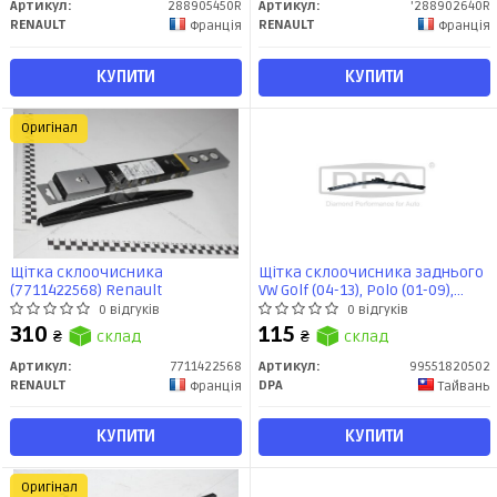
Артикул:
288905450R
Артикул:
'288902640R
RENAULT
RENAULT
Франція
Франція
КУПИТИ
КУПИТИ
Оригінал
Щітка склоочисника
Щітка склоочисника заднього
(7711422568) Renault
VW Golf (04-13), Polo (01-09),
Tiguan (07-09) (99551820502)
0 відгуків
0 відгуків
DPA
310
115
₴
склад
₴
склад
Артикул:
7711422568
Артикул:
99551820502
RENAULT
DPA
Франція
Тайвань
КУПИТИ
КУПИТИ
Оригінал