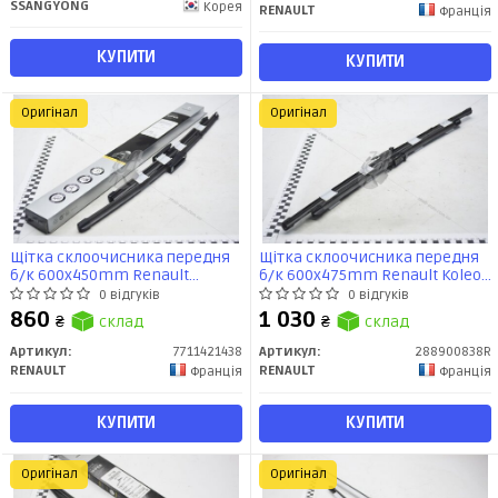
SSANGYONG
Корея
RENAULT
Франція
КУПИТИ
КУПИТИ
Оригінал
Оригінал
Щітка склоочисника передня
Щітка склоочисника передня
б/к 600x450mm Renault
б/к 600x475mm Renault Koleos
Megane II 2002- (7711421438)
2008- (288900838R) Renault
0 відгуків
0 відгуків
Renault
860
1 030
₴
склад
₴
склад
Артикул:
7711421438
Артикул:
288900838R
RENAULT
RENAULT
Франція
Франція
КУПИТИ
КУПИТИ
Оригінал
Оригінал