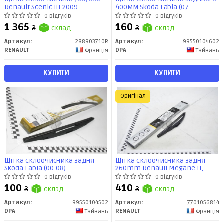
Renault Scenic III 2009-
400мм Skoda Fabia (07-
(288903710R) Renault
10),Octavia (04-13)/VW T5 (03-15)
0 відгуків
0 відгуків
(99550104602) DPA
1 365
160
₴
склад
₴
склад
Артикул:
288903710R
Артикул:
99550104602
RENAULT
DPA
Франція
Тайвань
КУПИТИ
КУПИТИ
Оригінал
Щітка склоочисника задня
Щітка склоочисника задня
Skoda Fabia (00-08)
260mm Renault Megane II,
(99550104502) DPA
Scenic II 2002- (7701056814)
0 відгуків
0 відгуків
Renault
100
410
₴
склад
₴
склад
Артикул:
99550104502
Артикул:
7701056814
DPA
RENAULT
Тайвань
Франція