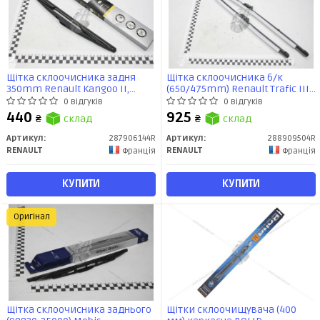
Щітка склоочисника задня
Щітка склоочисника б/к
350mm Renault Kangoo II,
(650/475mm) Renault Trafic III
Laguna III (Renault) Renault
2014- (Renault) Renault
0 відгуків
0 відгуків
440
925
₴
склад
₴
склад
Артикул:
287906144R
Артикул:
288909504R
RENAULT
RENAULT
Франція
Франція
КУПИТИ
КУПИТИ
Оригінал
Щітка склоочисника заднього
Щітки склоочищувача (400