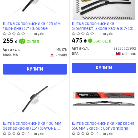
Щітка склоочисника 425 мм
Щітка склоочисника
гібридна (17") (бокове
(комплект) Skoda Fabia (07-10)
кріплення J-HOOK) (MU-17h)
(89550623902) DPA
0 відгуків
0 відгуків
MASUMA
475
255
₴
сьогодні
₴
склад
Артикул:
89550623902
Артикул:
MU17h
DPA
Тайвань
MASUMA
Японія
КУПИТИ
КУПИТИ
Щітка склоочисника 400 мм
Щітка склоочисника каркасна
безкаркасна (16") (BAYONET,
550мм ExactFit Сonventional
CLAW, BUTTON 16/19, PIN LOCK,
(EF550) TRICO
0 відгуків
0 відгуків