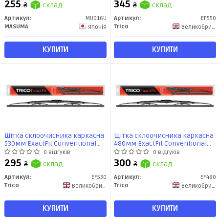
PINCH TAB, SIDE 17/22, J-HOOK)
255
345
₴
склад
₴
склад
(MU-016U) MASUMA
Артикул:
MU016U
Артикул:
EF550
MASUMA
Trico
Японія
Великобритания
КУПИТИ
КУПИТИ
Щітка склоочисника каркасна
Щітка склоочисника каркасна
530мм ExactFit Сonventional
480мм ExactFit Сonventional
(EF530) TRICO
(EF480) TRICO
0 відгуків
0 відгуків
295
300
₴
склад
₴
склад
Артикул:
EF530
Артикул:
EF480
Trico
Trico
Великобритания
Великобритания
КУПИТИ
КУПИТИ