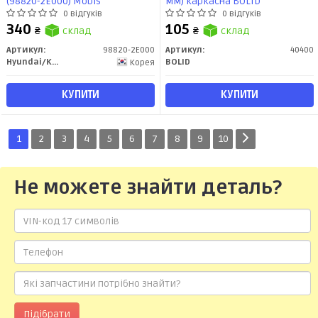
(98820-2E000) Mobis
мм) каркасна BOLID
0 відгуків
0 відгуків
340
105
₴
склад
₴
склад
Артикул:
98820-2E000
Артикул:
40400
Hyundai/Kia/Mobis
BOLID
Корея
КУПИТИ
КУПИТИ
1
2
3
4
5
6
7
8
9
10
Не можете знайти деталь?
Підібрати