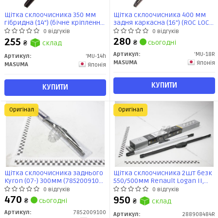
Щітка склоочисника 350 мм
Щітка склоочисника 400 мм
гібридна (14") (бічне кріплення
задня каркасна (16") (ROC LOCK
J-HOOK) (MU-14h) MASUMA
2) (MU-18R) MASUMA
0 відгуків
0 відгуків
280
255
₴
сьогодні
₴
склад
Артикул:
'MU-18R
Артикул:
'MU-14h
MASUMA
Японія
MASUMA
Японія
КУПИТИ
КУПИТИ
Оригінал
Оригінал
Щітка склоочисника заднього
Щітка склоочисника 2шт безк
Kyron (07-) 300мм (7852009100)
550/500мм Renault Logan II,
SsangYong
Sandero II (288908484R)
0 відгуків
0 відгуків
Renault
470
950
₴
сьогодні
₴
склад
Артикул:
7852009100
Артикул:
288908484R