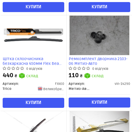
КУПИТИ
КУПИТИ
Щітка склоочисника
Ремкомплект дворника 2103-
безкаркасна 450мм Flex Beam
06 Метиз-Авто
Blade (FX450) TRICO
0 відгуків
0 відгуків
440
110
₴
склад
₴
склад
Артикул:
FX450
Артикул:
vin-14290
Trico
Метиз-Авто
Великобритания
КУПИТИ
КУПИТИ