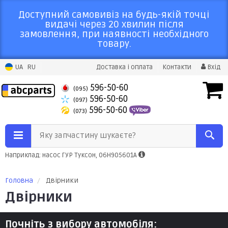
Доступний самовивіз на будь-якій точці
видачі через 20 хвилин після
замовлення, при наявності необхідного
товару.
UA
RU
Доставка і оплата
Контакти
Вхід
596-50-60
(095)
596-50-60
(097)
596-50-60
(073)
Яку запчастину шукаєте?
Наприклад: насос ГУР Туксон, 06H905601A
Головна
Двірники
Двірники
Почніть з вибору автомобіля: