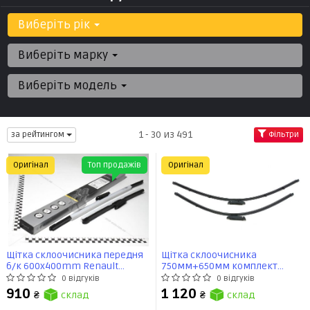
Виберіть рік
Виберіть марку
Виберіть модель
1 - 30 из 491
за рейтингом
Фільтри
Оригінал
Топ продажів
Оригінал
Щітка склоочисника передня
Щітка склоочисника
б/к 600x400mm Renault
750мм+650мм комплект
Megane III 2008- (288905450R)
Renault Scenic III (09-)
0 відгуків
0 відгуків
Renault
(288902640R) Renault
910
1 120
₴
склад
₴
склад