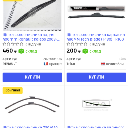
Щітка склоочисника задня
Щітка склоочисника каркасна
400mm Renault Koleos 2008-
480мм Tech Blade (T480) TRICO
(287900583R) Renault
0 відгуків
0 відгуків
460
200
₴
склад
₴
склад
Артикул:
287900583R
Артикул:
T480
RENAULT
Trico
Франція
Великобритания
КУПИТИ
КУПИТИ
Оригінал
Щітка склоочисника 750/650
Щітка склоочисника заднього