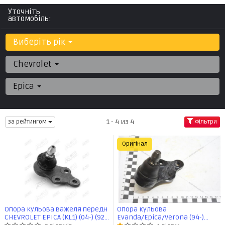
Уточніть
автомобіль:
Виберіть рік
Chevrolet
Epica
1 - 4 из 4
за рейтингом
Фільтри
Оригінал
Опора кульова важеля передн
Опора кульова
CHEVROLET EPICA (KL1) (04-) (92-
Evanda/Epica/Verona (94-)