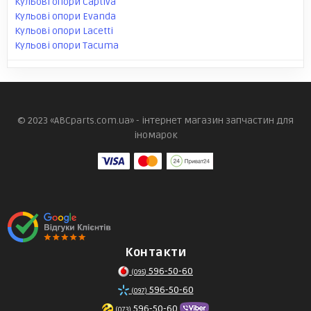
Кульові опори Captiva
Кульові опори Evanda
Кульові опори Lacetti
Кульові опори Tacuma
© 2023 «ABCparts.com.ua» - інтернет магазин запчастин для
іномарок
Контакти
596-50-60
(095)
596-50-60
(097)
596-50-60
(073)