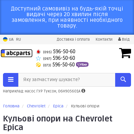
Доступний самовивіз на будь-якій точці
видачі через 20 хвилин після
замовлення, при наявності необхідного
товару.
UA
RU
Доставка і оплата
Контакти
Вхід
596-50-60
(095)
596-50-60
(097)
596-50-60
(073)
Яку запчастину шукаєте?
Наприклад: насос ГУР Туксон, 06H905601A
Головна
Chevrolet
Epica
Кульові опори
Кульові опори на Chevrolet
Epica