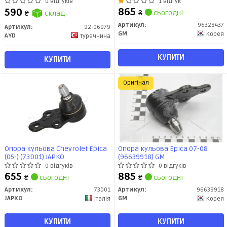
06979) AYD
перед низ (96328437) GM
0 відгуків
1 відгук
865
590
₴
сьогодні
₴
склад
Артикул:
96328437
Артикул:
92-06979
GM
Корея
AYD
Туреччина
КУПИТИ
КУПИТИ
Оригінал
Опора кульова Chevrolet Epica
Опора кульова Epica 07-08
(05-) (73D01) JAPKO
(96639918) GM
0 відгуків
0 відгуків
655
885
₴
сьогодні
₴
сьогодні
Артикул:
73D01
Артикул:
96639918
JAPKO
GM
Італія
Корея
КУПИТИ
КУПИТИ