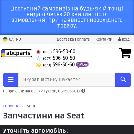
Доступний самовивіз на будь-якій точці
видачі через 20 хвилин після
замовлення, при наявності необхідного
товару.
UA
RU
Доставка і оплата
Контакти
Вхід
596-50-60
(095)
596-50-60
(097)
596-50-60
(073)
Яку запчастину шукаєте?
Наприклад: насос ГУР Туксон, 06H905601A
Головна
Seat
Запчастини на Seat
Уточніть автомобіль: