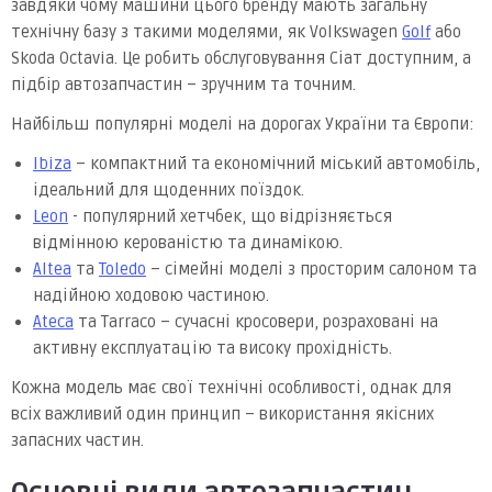
завдяки чому машини цього бренду мають загальну
технічну базу з такими моделями, як Volkswagen
Golf
або
Skoda Octavia. Це робить обслуговування Сіат доступним, а
підбір автозапчастин – зручним та точним.
Найбільш популярні моделі на дорогах України та Європи:
Ibiza
– компактний та економічний міський автомобіль,
ідеальний для щоденних поїздок.
Leon
- популярний хетчбек, що відрізняється
відмінною керованістю та динамікою.
Altea
та
Toledo
– сімейні моделі з просторим салоном та
надійною ходовою частиною.
Ateca
та Tarraco – сучасні кросовери, розраховані на
активну експлуатацію та високу прохідність.
Кожна модель має свої технічні особливості, однак для
всіх важливий один принцип – використання якісних
запасних частин.