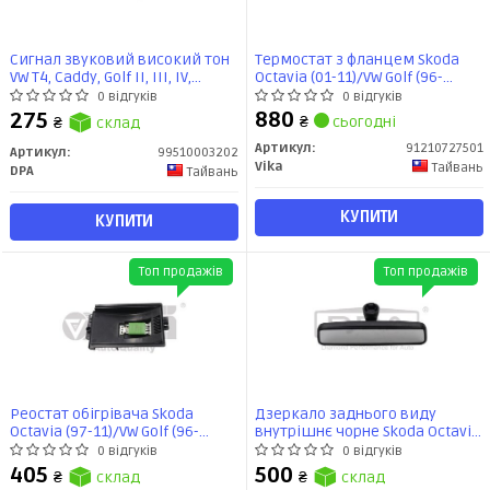
Сигнал звуковий високий тон
Термостат з фланцем Skoda
VW T4, Caddy, Golf II, III, IV,
Octavia (01-11)/VW Golf (96-
Passat B3, B4/Audi A3
03)/Audi A3 (97-03) (91210727501)
0 відгуків
0 відгуків
(99510003202) DPA
VIKA
880
275
₴
сьогодні
₴
склад
Артикул:
91210727501
Артикул:
99510003202
Vika
Тайвань
DPA
Тайвань
КУПИТИ
КУПИТИ
Топ продажів
Топ продажів
Реостат обігрівача Skoda
Дзеркало заднього виду
Octavia (97-11)/VW Golf (96-
внутрішнє чорне Skoda Octavia
03),Polo (00-02)/Audi A3 (97-
(97-11)/VW Golf (98-09), Passat
0 відгуків
0 відгуків
03),TT (99-06) (88190795001)
(97-00), Touareg (06-10), T5 (03-
405
500
₴
склад
₴
склад
VIKA
10) (88570079502) DPA