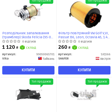
Топ продажів
Топ продажів
Розподільник запалювання
Фільтр повітряний VW Golf V,VI,
(трамблер) Skoda Felicia (95-01),
Passat B6, Leon, Octavia A5, 1.4-
Octavia (97-11) / VW Caddy (97-
2.0 круглий (SX1566) SHAFER
0 відгуків
0 відгуків
01), Golf (95-99), Polo (95-00)
1 120
260
₴
склад
₴
склад
(99050065701) VIKA
Артикул:
99050065701
Артикул:
SX1566
Vika
SHAFER
Тайвань
Австрія
КУПИТИ
КУПИТИ
Топ продажів
Топ продажів