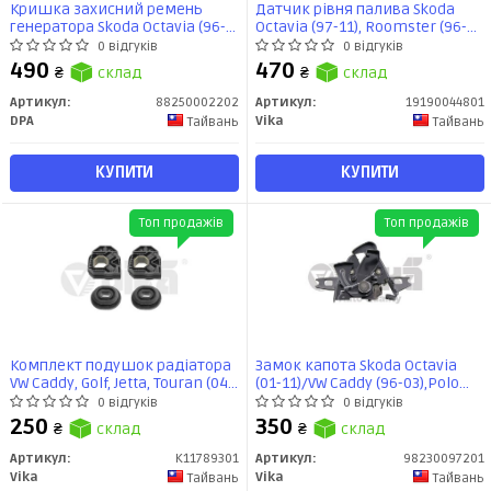
Кришка захисний ремень
Датчик рівня палива Skoda
генератора Skoda Octavia (96-
Octavia (97-11), Roomster (96-
10)/VW Golf (97-14)/Audi A3 (96-
10) / VW Golf (96-03) / Seat Leon
0 відгуків
0 відгуків
03) (88250002202) DPA
(00-006), Toledo (99-04)
490
470
₴
склад
₴
склад
(19190044801) VIKA
Артикул:
88250002202
Артикул:
19190044801
DPA
Vika
Тайвань
Тайвань
КУПИТИ
КУПИТИ
Топ продажів
Топ продажів
Комплект подушок радіатора
Замок капота Skoda Octavia
VW Caddy, Golf, Jetta, Touran (04-)
(01-11)/VW Caddy (96-03),Polo
(K11789301) VIKA
(96-02)/Seat Ibiza (93-99)
0 відгуків
0 відгуків
(98230097201) VIKA
250
350
₴
склад
₴
склад
Артикул:
K11789301
Артикул:
98230097201
Vika
Vika
Тайвань
Тайвань