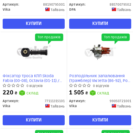
Артикул:
88190795001
Артикул:
88570079502
Vika
DPA
Тайвань
Тайвань
КУПИТИ
КУПИТИ
Топ продажів
Топ продажів
Фіксатор троса КПП Skoda
Розподільник запалювання
Fabia (00-08), Octavia (01-11) /
(трамблер) VW Jetta (86-92), Polo
VW Caddy (04-08), Golf (98-07),
(82-94), Golf (86-92) / Seat Ibiza
0 відгуків
0 відгуків
Jetta (06-11), Passat (06-07), Polo
(93-96) (99050721001) VIKA
220
1 505
₴
склад
₴
склад
(02-) (77111315101) VIKA
Артикул:
77111315101
Артикул:
99050721001
Vika
Vika
Тайвань
Тайвань
КУПИТИ
КУПИТИ