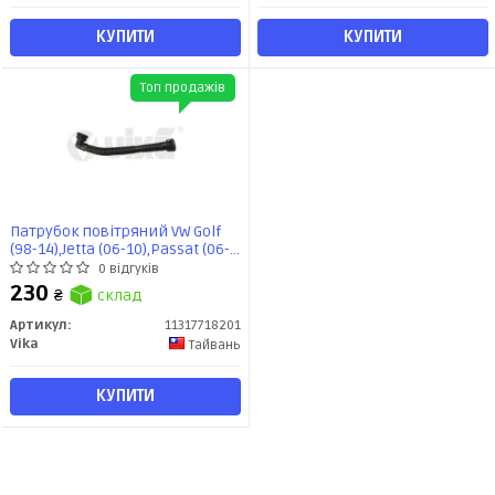
КУПИТИ
КУПИТИ
Топ продажів
Патрубок повітряний VW Golf
(98-14),Jetta (06-10),Passat (06-
11)/Audi A3 (97-13)/Seat Leon
0 відгуків
(02-13) (11317718201) VIKA
230
₴
склад
Артикул:
11317718201
Vika
Тайвань
КУПИТИ