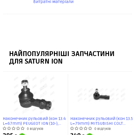
Витратні матеріали
НАЙПОПУЛЯРНІШІ ЗАПЧАСТИНИ
ДЛЯ SATURN ION
Наконечник рульовий (кон 13.4
Наконечник рульовий (кон 13.5
L=67mm) PEUGEOT ION (10-),
L=79mm) MITSUBISHI COLT
MITSUBISHI LANCER (-03) (91-
(-04), LANCER (-13), PEUGEOT ION
0 відгуків
0 відгуків
01891) AYD
(11-) (91-01568) AYD