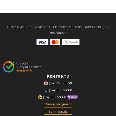
© 2023 «ABCparts.com.ua» - інтернет магазин запчастин для
іномарок
Контакти
596-50-60
(095)
596-50-60
(097)
596-50-60
(073)
Замовити дзвінок
Запит на VIN