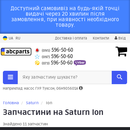
Доступний самовивіз на будь-якій точці
видачі через 20 хвилин після
замовлення, при наявності необхідного
товару.
UA
RU
Доставка і оплата
Контакти
Вхід
596-50-60
(095)
596-50-60
(097)
596-50-60
(073)
Яку запчастину шукаєте?
Наприклад: насос ГУР Туксон, 06H905601A
Головна
Saturn
Ion
Запчастини на Saturn Ion
Знайдено 11 запчастин