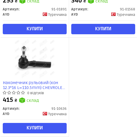
295
340
₴
склад
₴
склад
Артикул:
91-01891
Артикул:
91-01568
AYD
AYD
Туреччина
Туреччина
КУПИТИ
КУПИТИ
Наконечник рульовий (кон
12.3*16 L=110.5mm) CHEVROLET
MALIBU (03-), COBALT (03-),
0 відгуків
SATURN ION (-07) (91-10636) AYD
415
₴
склад
Артикул:
91-10636
AYD
Туреччина
КУПИТИ