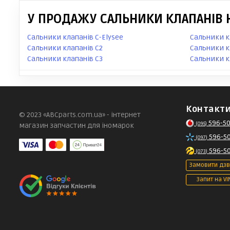
У ПРОДАЖУ САЛЬНИКИ КЛАПАНІВ Н
Сальники клапанів C-Elysee
Сальники к
Сальники клапанів C2
Сальники к
Сальники клапанів C3
Сальники к
Контакт
© 2023 «ABCparts.com.ua» - інтернет
596-50
(095)
магазин запчастин для іномарок
596-5
(097)
596-5
(073)
Замовити дзв
Запит на VI