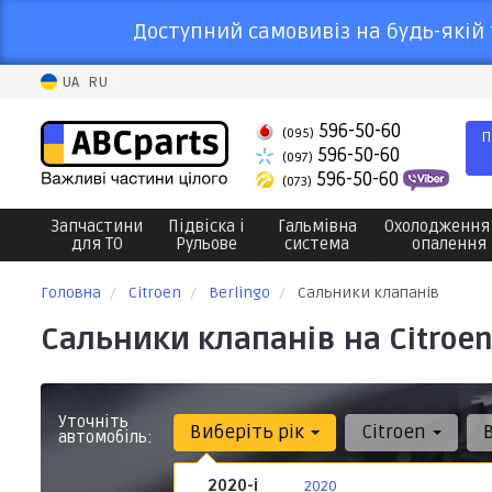
Доступний самовивіз на будь-якій 
UA
RU
596-50-60
(095)
П
596-50-60
(097)
596-50-60
(073)
Запчастини
Підвіска і
Гальмівна
Охолодження
для ТО
Рульове
система
опалення
Головна
Citroen
Berlingo
Сальники клапанів
Сальники клапанів на Citroen
Уточніть
Виберіть рік
Citroen
автомобіль:
2020-і
2020