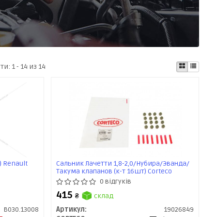
ати:
1 - 14 из 14
) Renault
Сальник Лачетти 1,8-2,0/Нубира/Эванда/
Такума клапанов (к-т 16шт) Corteco
0 відгуків
415
₴
склад
B030.13008
Артикул:
19026849