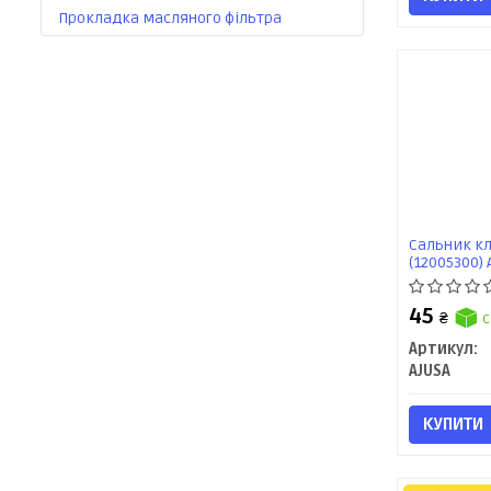
Прокладка масляного фільтра
Сальник кла
(12005300) 
45
₴
с
Артикул:
AJUSA
КУПИТИ