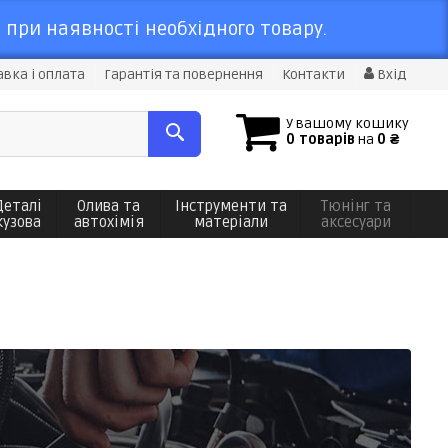
 при наявності необхідного товару.
вка і оплата
Гарантія та повернення
Контакти
Вхід
У вашому кошику
0 товарів
на
0 ₴
Деталі
Олива та
Інструменти та
Тюнінг та
кузова
автохімія
матеріали
аксесуари