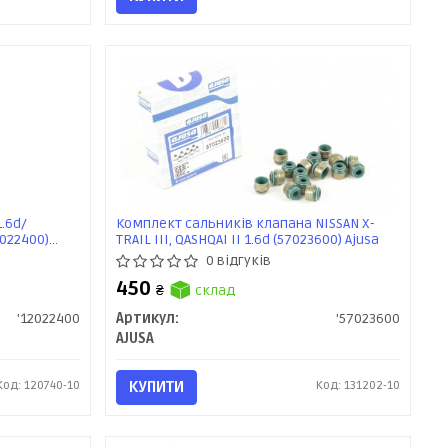
.6d/
Комплект сальників клапана NISSAN X-
2022400)
TRAIL III, QASHQAI II 1.6d (57023600) Ajusa
0 відгуків
450
₴
склад
'12022400
Артикул:
'57023600
AJUSA
Код: 120740-10
КУПИТИ
Код: 131202-10