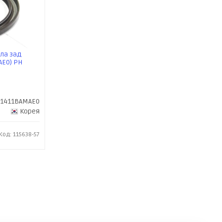
ла зад
AE0) PH
'1411BAMAE0
Корея
Код: 115638-57