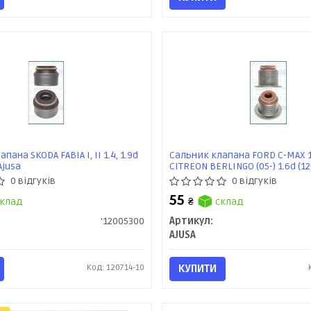
пана SKODA FABIA I, II 1.4, 1.9d
Сальник клапана FORD C-MAX 1
Ajusa
CITREON BERLINGO (05-) 1.6d (1
Ajusa
0 відгуків
0 відгуків
55
клад
₴
склад
'12005300
Артикул:
AJUSA
Код: 120714-10
КУПИТИ