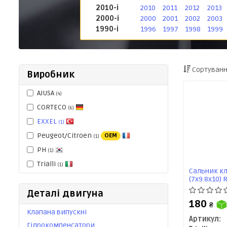
2010-і
2010
2011
2012
2013
2000-і
2000
2001
2002
2003
1990-і
1996
1997
1998
1999
Сортуванн
Виробник
AJUSA
(4)
CORTECO
(6)
EXXEL
(1)
Peugeot/Citroen
OEM
(1)
PH
(1)
Trialli
(1)
Сальник кл
(7х9.8х10) R
BMW / Merce
Деталі двигуна
180
₴
Клапана випускні
Артикул:
Гідрокомпенсатори