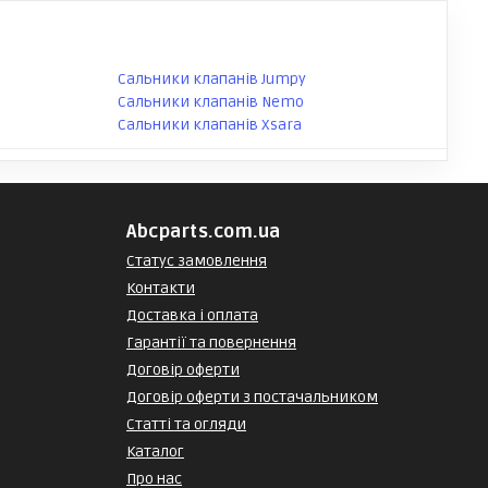
Сальники клапанів Jumpy
Сальники клапанів Nemo
Сальники клапанів Xsara
Abcparts.com.ua
Статус замовлення
Контакти
Доставка і оплата
Гарантії та повернення
Договір оферти
Договір оферти з постачальником
Статті та огляди
Каталог
Про нас