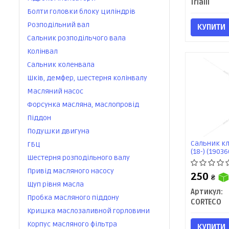
Trialli
Болти головки блоку циліндрів
Розподільний вал
КУПИТИ
Сальник розподільчого вала
Колінвал
Сальник коленвала
Шків, демфер, шестерня колінвалу
Масляний насос
Форсунка масляна, маслопровід
Піддон
Подушки двигуна
Сальник кл
ГБЦ
(18-) (1903
Шестерня розподільного валу
Привід масляного насосу
250
₴
Щуп рівня масла
Артикул:
Пробка масляного піддону
CORTECO
Кришка маслозаливной горловини
Корпус масляного фільтра
КУПИТИ