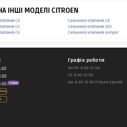
А ІНШІ МОДЕЛІ CITROEN
лапанів C4
Сальники клапанів C8
лапанів C5
Сальники клапанів DS3
лапанів C6
Сальники клапанів Jumper
и
Графік роботи
-60
Пн-Пт: 8:00-17:00
Сб: 8:00-15:00
0-60
Нд: 8:00-15:00 (тільки Харків)
0-60
інок
N