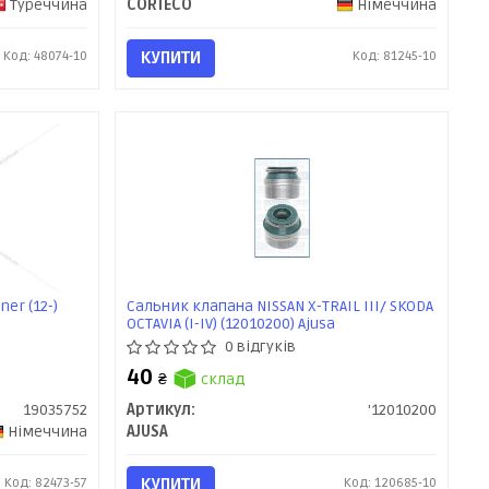
Туреччина
CORTECO
Німеччина
Код: 48074-10
КУПИТИ
Код: 81245-10
er (12-)
Сальник клапана NISSAN X-TRAIL III/ SKODA
OCTAVIA (I-IV) (12010200) Ajusa
0 відгуків
40
₴
склад
19035752
Артикул:
'12010200
Німеччина
AJUSA
Код: 82473-57
КУПИТИ
Код: 120685-10