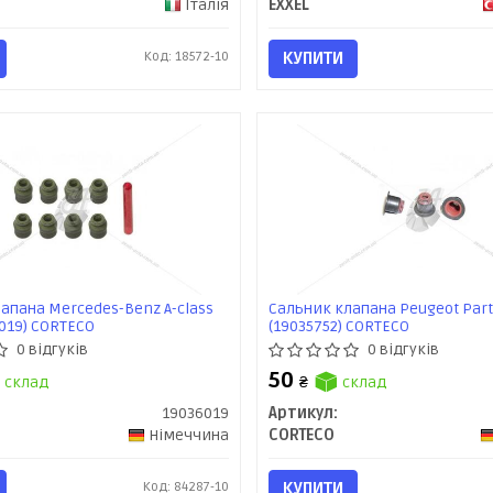
Італія
EXXEL
Код: 18572-10
КУПИТИ
апана Mercedes-Benz A-class
Сальник клапана Peugeot Partn
6019) CORTECO
(19035752) CORTECO
0 відгуків
0 відгуків
50
склад
₴
склад
19036019
Артикул:
Німеччина
CORTECO
Код: 84287-10
КУПИТИ