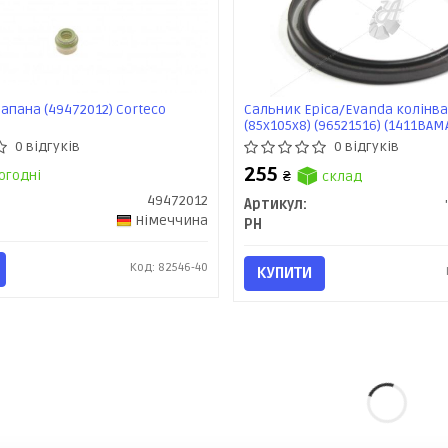
апана (49472012) Corteco
Сальник Epica/Evanda колінва
(85х105х8) (96521516) (1411BAM
0 відгуків
0 відгуків
255
огодні
₴
склад
49472012
Артикул:
Німеччина
PH
Код: 82546-40
КУПИТИ