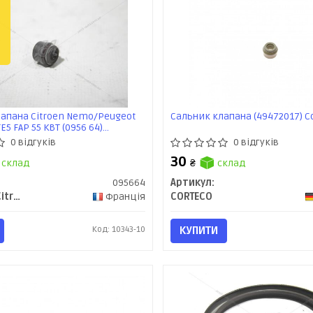
апана Citroen Nemo/Peugeot
Сальник клапана (49472017) C
E5 FAP 55 КВТ (0956 64)
ugeot
0 відгуків
0 відгуків
30
склад
₴
склад
095664
Артикул:
Peugeot/Citroen
Франція
CORTECO
Код: 10343-10
КУПИТИ