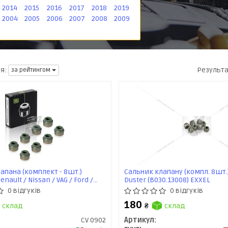
2014
2015
2016
2017
2018
2019
2004
2005
2006
2007
2008
2009
Результ
я:
за рейтингом
апана (комплект - 8шт.)
Сальник клапану (компл. 8шт.
enault / Nissan / VAG / Ford /
Duster (B030.13008) EXXEL
des-Benz (CV 0902) Trialli
0 відгуків
0 відгуків
180
склад
₴
склад
CV 0902
Артикул: