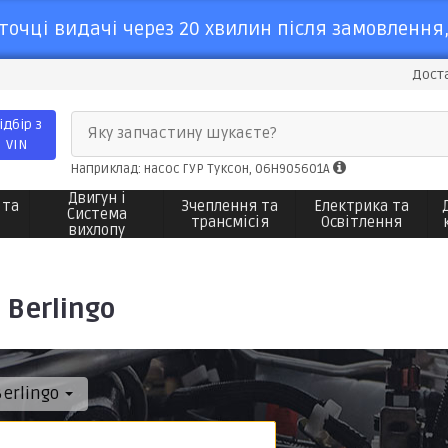
точці видачі через 20 хвилин після замовлення,
Доста
ідбір з
Яку запчастину шукаєте?
VIN
Наприклад: насос ГУР Туксон, 06H905601A
Двигун і
 та
Зчеплення та
Електрика та
Система
трансмісія
Освітлення
вихлопу
 Berlingo
Berlingo