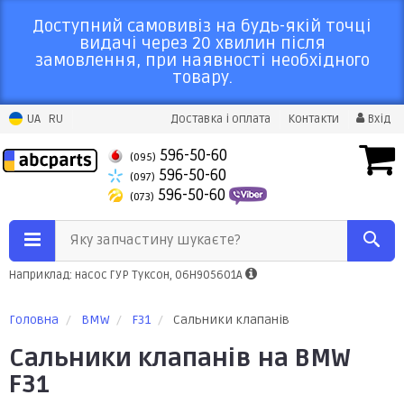
Доступний самовивіз на будь-якій точці
видачі через 20 хвилин після
замовлення, при наявності необхідного
товару.
UA
RU
Доставка і оплата
Контакти
Вхід
596-50-60
(095)
596-50-60
(097)
596-50-60
(073)
Яку запчастину шукаєте?
Наприклад: насос ГУР Туксон, 06H905601A
Головна
BMW
F31
Сальники клапанів
Сальники клапанів на BMW
F31