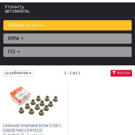
Уточніть
автомобіль:
Виберіть рік
BMW
F31
1 - 1 из 1
за рейтингом
Фільтри
Сальник клапана Bmw 3 (18-)
(19035740) CORTECO